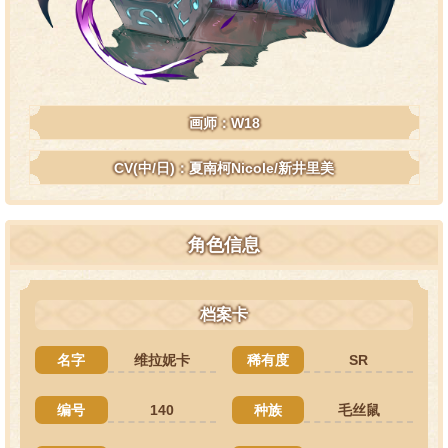
画师：W18
CV(中/日)：夏南柯Nicole/新井里美
角色信息
档案卡
名字
维拉妮卡
稀有度
SR
编号
140
种族
毛丝鼠