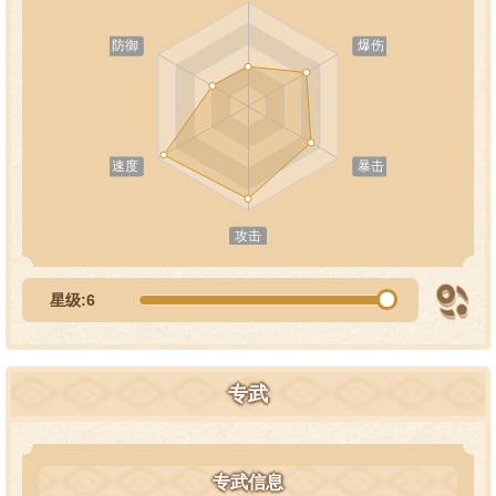
星级:6
专武
专武信息