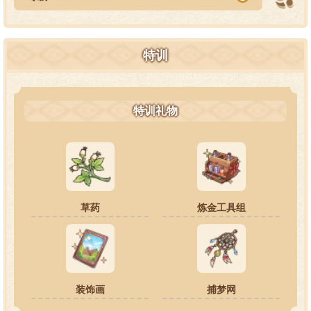
特训
特训礼物
草药
炼金工具组
装饰画
捕梦网