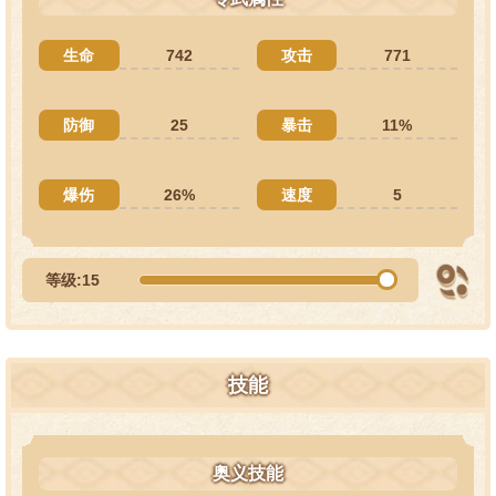
生命
742
攻击
771
防御
25
暴击
11%
爆伤
26%
速度
5
等级:15
技能
奥义技能