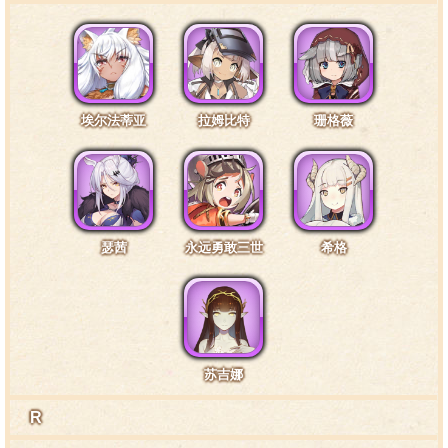
特训4阶段台词4·披风2
哦？我从来都不知道，团长居然是这么害怕寂寞的孩
埃尔法蒂亚
拉姆比特
珊格薇
子呢。
特训4阶段台词5·通常4
瑟茜
永远勇敢三世
希格
我是猎魔人，也是毛丝鼠一族的后裔，同时也是你的
团员……呵呵，这种感觉还真是新鲜。
苏吉娜
特训4阶段台词6·通常5
R
团、团长！我刚刚好像在剧团里看到了晶萝商会的奈