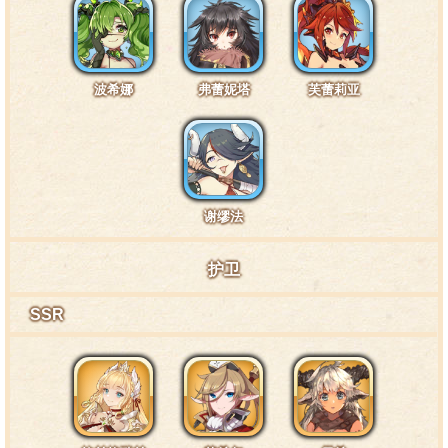
无论是肉体还是精神都会受伤的。
波希娜
弗蕾妮塔
芙蕾莉亚
特训1阶段台词4·通常2
孤独？只有弱者才会孤独，本小姐还肩负着更伟大的
使命呢。
谢缪法
特训1阶段台词5·通常3
护卫
SSR
团长你有听说过毛丝鼠商会吗？没有？嗯……你没听
说过也对。
特训4阶段台词1·头部3