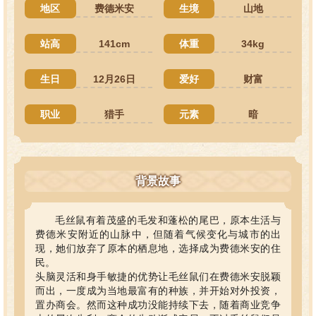
地区
费德米安
生境
山地
站高
141cm
体重
34kg
生日
12月26日
爱好
财富
职业
猎手
元素
暗
背景故事
毛丝鼠有着茂盛的毛发和蓬松的尾巴，原本生活与
费德米安附近的山脉中，但随着气候变化与城市的出
现，她们放弃了原本的栖息地，选择成为费德米安的住
民。
头脑灵活和身手敏捷的优势让毛丝鼠们在费德米安脱颖
而出，一度成为当地最富有的种族，并开始对外投资，
置办商会。然而这种成功没能持续下去，随着商业竞争