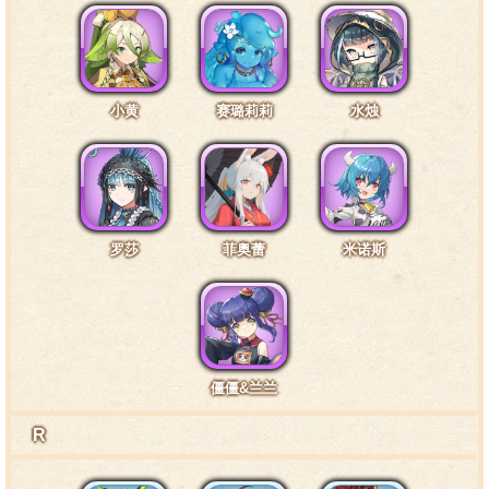
特训1阶段台词1·头部2
小黄
赛璐莉莉
水烛
帽子？呼呵呵呵……团长感兴趣的，究竟是帽子，还
是我呢？
特训1阶段台词2·尾巴2
罗莎
菲奥蕾
米诺斯
难以置信……居然又犯了相同的错误，难道说团长是
学不会教训的魔物吗？
僵僵&兰兰
特训1阶段台词3·武器2
R
团长，给你个忠告吧，不要离我这么近哦。否则……