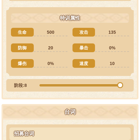
特训属性
生命
500
攻击
135
防御
20
暴击
0%
爆伤
0%
速度
10
阶段:8
台词
招募台词