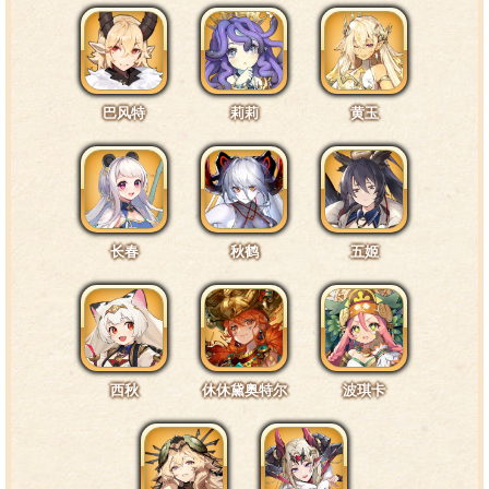
巴风特
莉莉
黄玉
长春
秋鹤
五姬
西秋
休休黛奥特尔
波琪卡