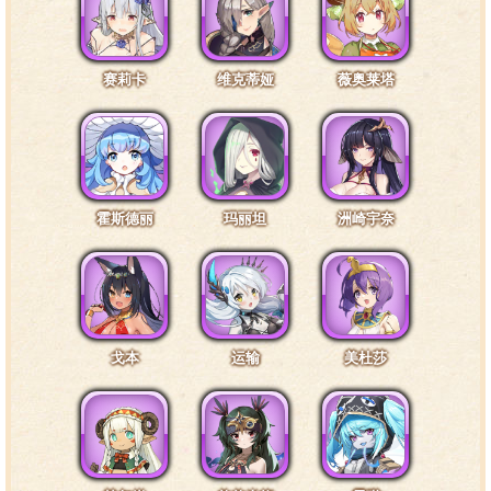
赛莉卡
维克蒂娅
薇奥莱塔
霍斯德丽
玛丽坦
洲崎宇奈
戈本
运输
美杜莎