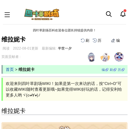
四叶草剧场百科欢迎各位团长持续提供内容！
维拉妮卡
刷
历
编
阅读
2022-08-01
更新
最新编辑:
半世一夕
跳
跳
页面贡献者 :
到
到
导
搜
首页
>
维拉妮卡
编
刷
历
航
索
欢迎来到四叶草剧场WIKI！如果是第一次来访的话，按“Ctrl+D”可
以收藏WIKI随时查看更新哦~如果觉得WIKI好玩的话，记得安利给
更多人哟ヾ(o◕∀◕)ﾉ
维拉妮卡