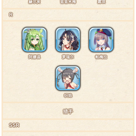
赫尔炭
兹兹米梅
露琪
R
阿娜温
萝瑞尔
帕梅拉
织焰
猎手
SSR