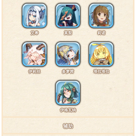
拉，她该不会是在做什么坏事吧？诶？只要有艾莉卡在就
没问题？这是……什么意思啊？
艾希
莫梨
莉诺
特训7阶段台词1·头部4
好温暖……原来与人接触是这种感觉吗？不好意思，
能保持这样一会儿吗？只要一会儿就好了。
伊莉丝
多萝茜
塔拉塔拉
特训7阶段台词2·尾巴4
那个……咳咳，本小姐今天有些匆忙，所以忘记了梳
伊格瓦纳
理尾巴，要、要是团长想来帮忙的话……倒也不是不可以
哦。
辅助