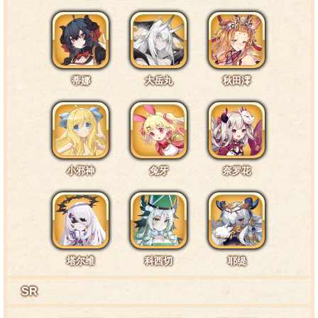
互动台词4·披风1
团长？就算再怎么对女孩子的衣服感兴趣，也不可以
用手去摸哦。
蒂娜
大岳丸
秋田澪
互动台词5·通常1
如果只是因为身材娇小就看不起本小姐的话，可是会
小邪神
兔牙
奈罗花
吃大亏的。
互动台词6·通常8
塔尔维
科西切
耶缇
总感觉剧团里有着一股令人生厌的味道，嗯，但愿是
SR
我的错觉吧。