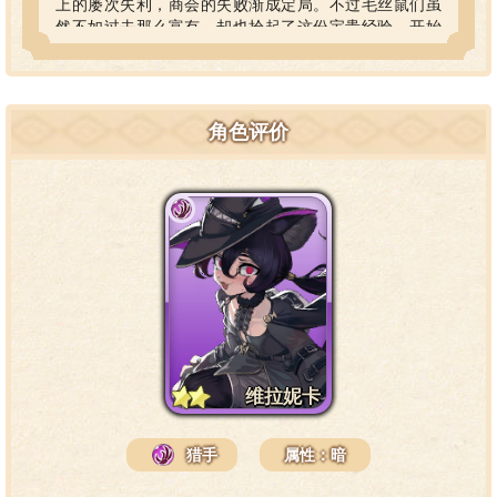
上的屡次失利，商会的失败渐成定局。不过毛丝鼠们虽
然不如过去那么富有，却也拾起了这份宝贵经验，开始
朝不同领域再度进发。
维拉妮卡从小便以先人的智慧和自己毛丝鼠一族的身份
为荣，但她也一直为祖辈们打拼出的荣光不再而不甘，
因此她开始以家族继承者自居，呼吁族人振兴家族。但
角色评价
族人们早已承认并正视了自身的败北，没人与维拉妮卡
抱有相同看法，于是不肯放弃的维拉妮卡倔强地踏上了
孤独的奋斗之路。
猎魔人这一职业其实与振兴商会关系不大，维拉妮卡会
选择加入仅仅只是因为想要通过这种艰难而危险的职业
来证明自己，证明自己能够做到所有人都不看好的事。
她花费了比常人更加辛苦的锻炼，最终弥补了体型上的
劣势，加入了猎魔人的行列当中，之后更是结识了坎蒂
丝与莉拉，组成了属于自己的猎魔人的队伍。
维拉妮卡
猎手
属性：暗