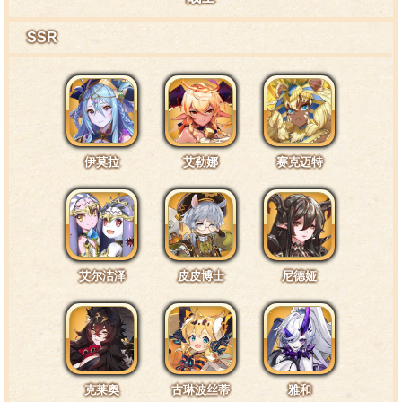
SSR
团长，我认为适当的距离对彼此来说都有好处哦。
互动台词2·尾巴1
把手拿开，否则本小姐可就要让你尝尝弩箭的厉害
伊莫拉
艾勒娜
赛克迈特
了。
互动台词3·武器1
艾尔洁泽
皮皮博士
尼德娅
有事吗？如果是对本小姐的武器有什么意见的话，不
妨去找一个苹果顶脑袋上试试。
克莱奥
古琳波丝蒂
雅和