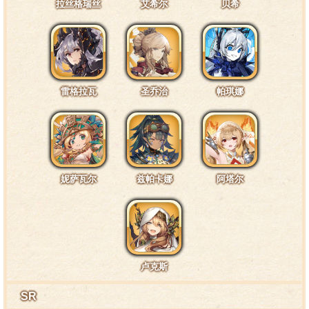
拉丝格瑞丝
艾希尔
贝希
其实这个帽子是魔法道具，可以帮助我分辨出敌人的
位置，不过嘛……针对团长这样的“色狼”，这个帽子就没
什么用啦。
雷格拉瓦
圣乔治
帕琪娜
特训4阶段台词2·尾巴3
真是的……就只能摸一下哦，诶？感觉尾巴很软很顺
滑？笨、笨蛋！不准说感想！
妮萨瓦尔
兹帕卡娜
阿塔尔
特训4阶段台词3·武器3
卢克斯
不好！我刚刚好像给箭头上过毒了……开玩笑的~但是
我可不保证下次不会这么做哦。
SR