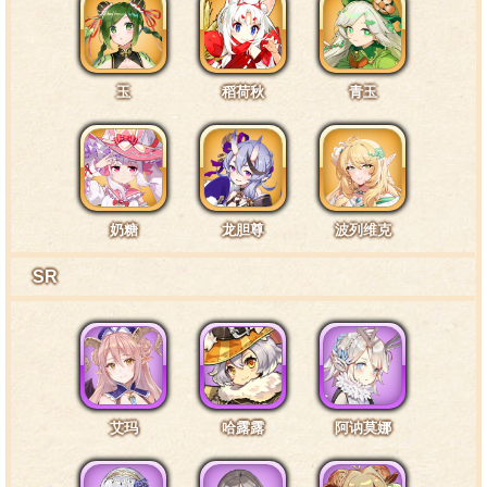
玉
稻荷秋
青玉
奶糖
龙胆尊
波列维克
SR
艾玛
哈露露
阿讷莫娜