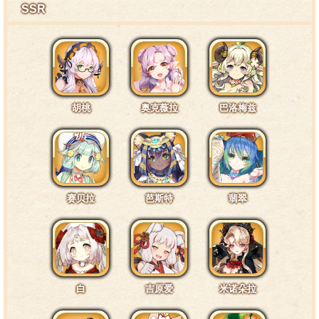
SSR
特训7阶段台词3·武器4
咻！团长现在已经被本小姐射中了，嗯？你说自己并
没有受伤？笨蛋，人家指的——是你的“心”哦。
胡桃
奥克薇拉
巴洛梅兹
特训7阶段台词4·通常6
想要振兴家族的话，光靠一个人是远远不够的，团长
赛贝拉
芭斯特
翡翠
你愿意来陪本小姐一起……总、总感觉这个说法有点怪怪
的，啊哈哈哈……
特训7阶段台词5·通常7
白
吉原爱
米诺朵拉
团长，本小姐有些困了，可以借你的膝盖躺一下吗？