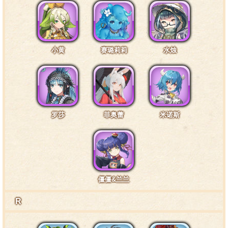
小黄
赛璐莉莉
水烛
罗莎
菲奥蕾
米诺斯
僵僵&兰兰
R