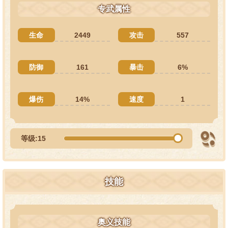
专武属性
生命
2449
攻击
557
防御
161
暴击
6%
爆伤
14%
速度
1
等级:15
技能
奥义技能