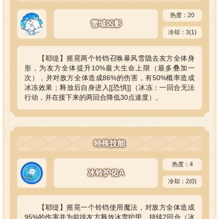
热度：20
雪域凶影
冷却：3(1)
【耶缇】摇晃两个铃铛召唤暴风雪隐去友方全体身
形，为友方全体提升10%最大生命上限（最多叠加一
次），并对敌方全体造成86%的伤害，有50%概率造成
冰冻效果；释放后自身进入[[恐惧]]（冰冻：一回合无法
行动，并在接下来的两回合降低30点速度）。
特殊技能
热度：4
冰铃护佑A
冷却：2(0)
【耶缇】摇晃一个铃铛使用魔法，对敌方全体造成
95%的伤害并为前排友方释放冰雪护甲，持续2回合（冰