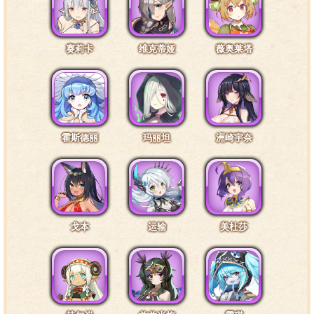
赛莉卡
维克蒂娅
薇奥莱塔
霍斯德丽
玛丽坦
洲崎宇奈
戈本
运输
美杜莎