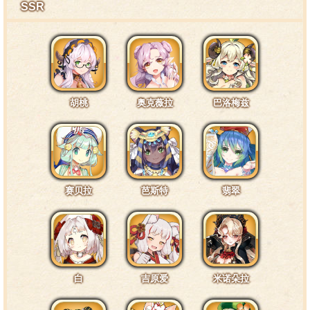
SSR
胡桃
奥克薇拉
巴洛梅兹
赛贝拉
芭斯特
翡翠
白
吉原爱
米诺朵拉