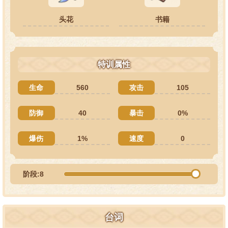
头花
书籍
特训属性
生命
560
攻击
105
防御
40
暴击
0%
爆伤
1%
速度
0
阶段:8
台词