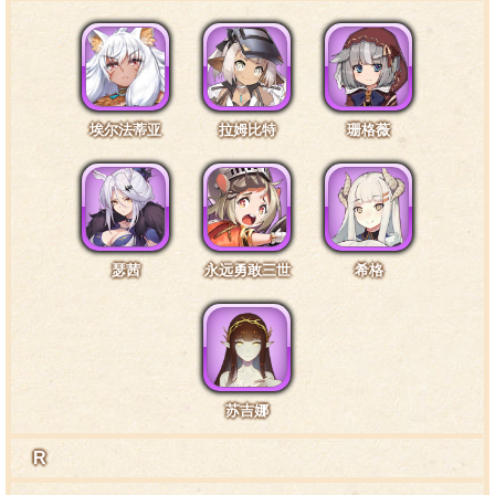
埃尔法蒂亚
拉姆比特
珊格薇
瑟茜
永远勇敢三世
希格
苏吉娜
R