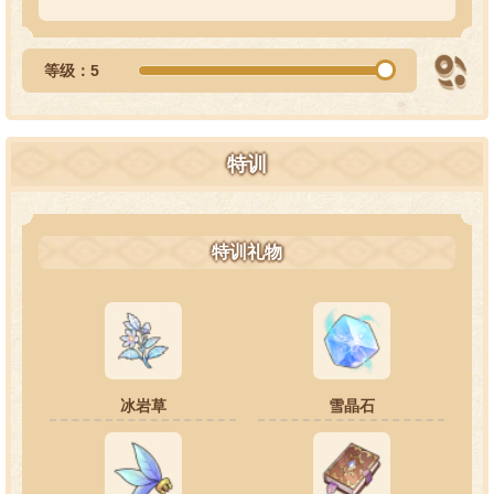
等级：5
特训
特训礼物
冰岩草
雪晶石