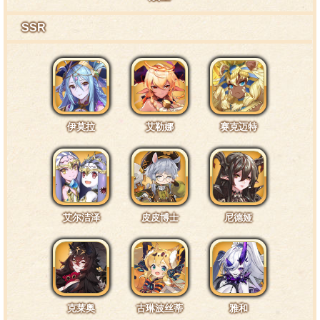
SSR
伊莫拉
艾勒娜
赛克迈特
艾尔洁泽
皮皮博士
尼德娅
克莱奥
古琳波丝蒂
雅和