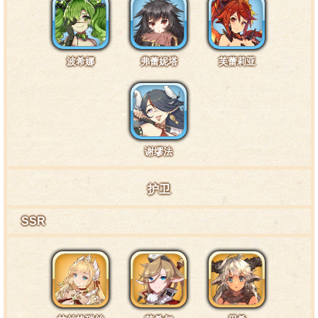
波希娜
弗蕾妮塔
芙蕾莉亚
谢缪法
护卫
SSR