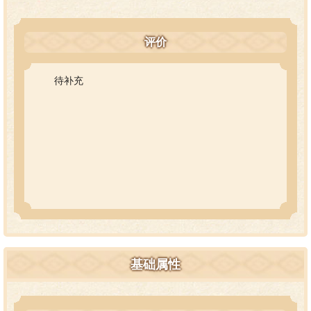
而旅行家为了感谢引导自己的“雪之精灵”，想要将自己珍
视的围巾当面送给她。
耶缇鼓起勇气来到旅行家面前，开始了她人生中第一次
评价
与外来者的对话，她强忍着要用飞雪遮盖自己的冲动，
磕磕绊绊地讲述了过去的经历，以及自己一直以来的期
望。
待补充
……
“你看，现在和我说话的耶缇不是非常棒嘛！想要看遍繁
华世界的话，就鼓起勇气迈出第一步吧！”
旅行家的声音回荡在心中，摸着手中的围巾，年轻的雪
怪终于下定了决心。
她要走出雪山，看看外面的美丽世界！
基础属性