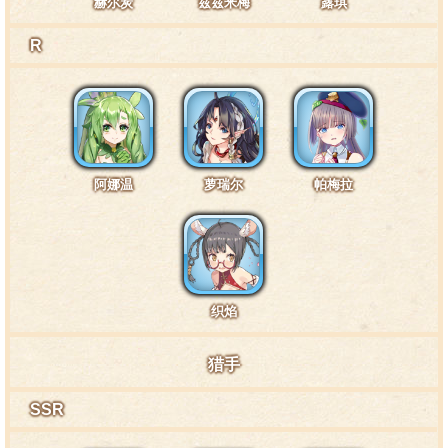
赫尔炭
兹兹米梅
露琪
R
阿娜温
萝瑞尔
帕梅拉
织焰
猎手
SSR