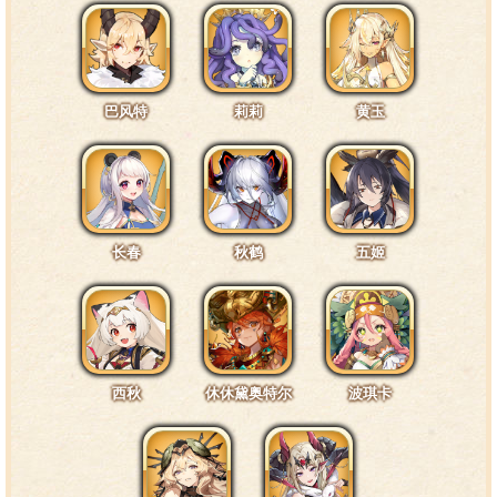
巴风特
莉莉
黄玉
长春
秋鹤
五姬
西秋
休休黛奥特尔
波琪卡