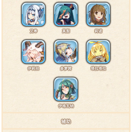
艾希
莫梨
莉诺
伊莉丝
多萝茜
塔拉塔拉
伊格瓦纳
辅助