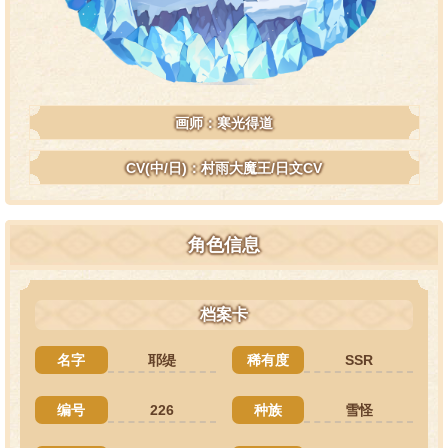
画师：寒光得道
CV(中/日)：村雨大魔王/日文CV
角色信息
档案卡
名字
耶缇
稀有度
SSR
编号
226
种族
雪怪