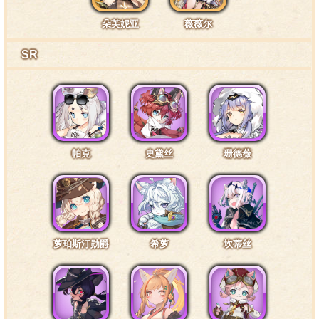
朵芙妮亚
薇薇尔
SR
帕克
史黛丝
珊德薇
萝珀斯汀勋爵
希萝
坎蒂丝