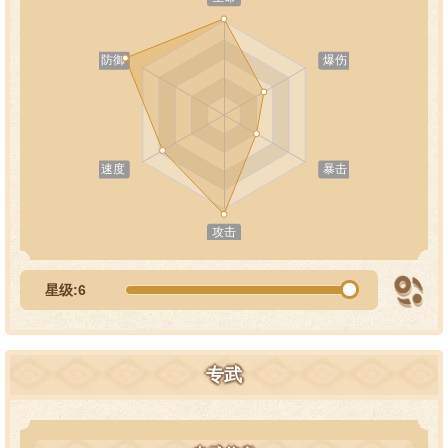
星级:6
专武