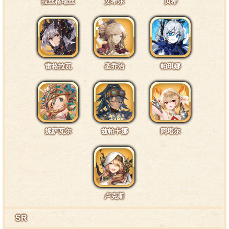
拉丝格瑞丝
艾希尔
贝希
雷格拉瓦
圣乔治
帕琪娜
妮萨瓦尔
兹帕卡娜
阿塔尔
卢克斯
SR