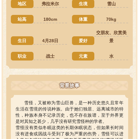
地区
弗拉米尔
生境
雪山
站高
180cm
体重
70kg
交朋友、欣赏美
生日
4月28日
爱好
景
职业
战士
元素
水
背景故事
雪怪，又被称为雪山巨兽，是一种历史悠久且常年
生活在雪境的传说种族。由于她们独居、远离城市的特
性，种族本身不记录历史，也不存在族谱，至于外界更
是对其知之甚少，几乎没有研究雪怪种的学者。
雪怪没有类似冬眠这类的长期休眠状态，但如果长时间
没有进食或因战斗受到了极为严重的伤势，雪怪可以进