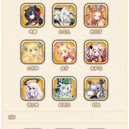
蒂娜
大岳丸
秋田澪
小邪神
兔牙
奈罗花
塔尔维
科西切
耶缇
SR