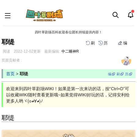
四叶草剧场百科欢迎各位团长持续提供内容！
耶缇
刷
历
编
阅读
2022-12-02
更新
最新编辑:
中二睡神R
跳
跳
页面贡献者 :
到
到
导
搜
首页
>
耶缇
编
刷
历
航
索
欢迎来到四叶草剧场WIKI！如果是第一次来访的话，按“Ctrl+D”可
以收藏WIKI随时查看更新哦~如果觉得WIKI好玩的话，记得安利给
更多人哟ヾ(o◕∀◕)ﾉ
耶缇