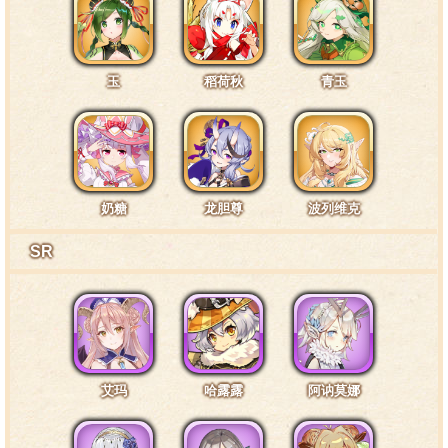
玉
稻荷秋
青玉
奶糖
龙胆尊
波列维克
SR
艾玛
哈露露
阿讷莫娜