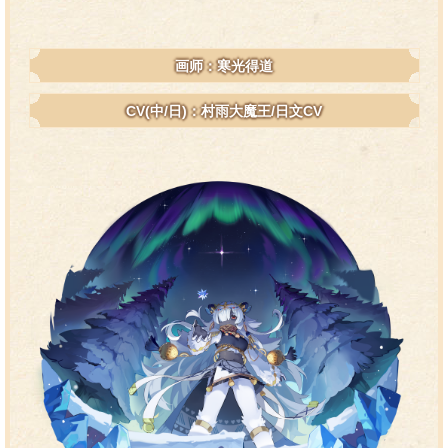
画师：寒光得道
CV(中/日)：村雨大魔王/日文CV