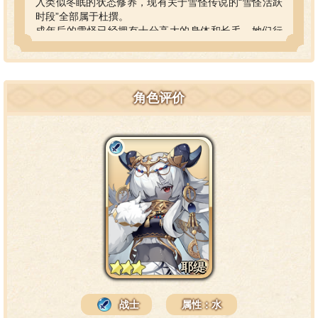
入类似冬眠的状态修养，现有关于雪怪传说的“雪怪活跃
时段”全部属于杜撰。
成年后的雪怪已经拥有十分高大的身体和长毛，她们行
动迅速，力量出众，白色的毛发是天然的隐身衣，帮助
她们隐蔽于庞大的雪山。
同时，她们能随心所欲地操控飞雪，在高速行动时，庞
大的雪花流将汇聚在她身边，从远处看就仿佛是一头庞
角色评价
大的雪之怪兽。但由于雪怪都很怕生，不太敢和外人接
触，她们会操控雪花填补自己的脚印，让人难以寻找。
耶缇，出生在弗拉米尔周边雪山的孩子，和大多数雪怪
一样，成年后的耶缇就开始了独自一人的宅山生活。
随着时间的推移，耶缇逐渐生出了去看看外面世界的想
法，哪怕不是太远的地方，就只是山脚下的城镇也可
以。
就这样，耶缇试着走出雪山，进入城镇，然而缺乏常识
的耶缇终日用飞雪包裹自己，外界的民众每次看见她都
会害怕地逃跑，不知所措的耶缇只能一次又一次地返回
雪山。
耶缇虽然有些怕生，但她并不想让大家讨厌自己。因
耶缇
此，耶缇重新回归了平淡的独居生活。
直到某天，一位倒霉的旅行家迷失在雪山中，为了帮助
她离开，耶缇用能力搓出一个大雪球，指引对方走向商
战士
属性：水
队常用的官道。