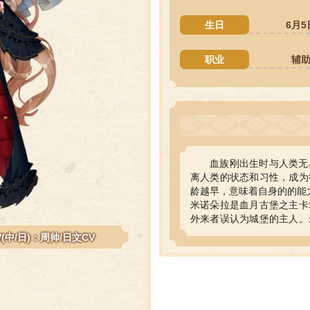
生日
6月5
职业
辅
血族刚出生时与人类无
离人类的状态和习性，成为
龄越早，意味着自身的的能
米诺朵拉是血月古堡之主卡
外来者误认为城堡的主人。
如姐姐的证明。
V(中/日)：周帅/日文CV
在她眼中，姐姐卡塔琳娜是
己只能仰望的存在，她对姐
面亦步亦趋地模仿着。