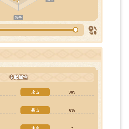
专武属性
攻击
369
暴击
6%
速度
7