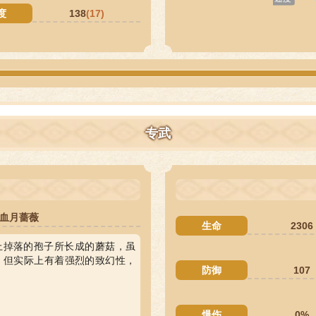
度
138
(17)
专武
血月蔷薇
生命
2306
上掉落的孢子所长成的蘑菇，虽
，但实际上有着强烈的致幻性，
防御
107
爆伤
0%