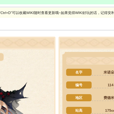
rl+D”可以收藏WIKI随时查看更新哦~如果觉得WIKI好玩的话，记得安利给
名字
米诺
编号
114
地区
费德
站高
175c