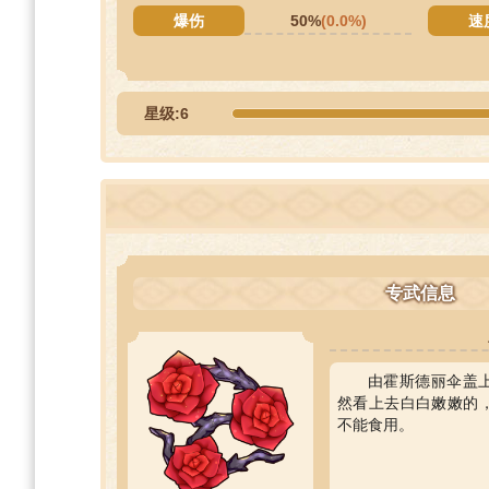
爆伤
50%
(0.0%)
速
星级:6
专武信息
由霍斯德丽伞盖
然看上去白白嫩嫩的
不能食用。