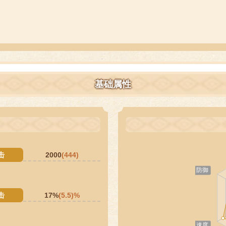
基础属性
击
2000
(444)
击
17%
(5.5)%