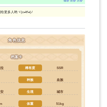
编
刷
历
更多人哟ヾ(o◕∀◕)ﾉ
角色信息
档案卡
朵拉
稀有度
SSR
种族
血族
米安
生境
城市
m
体重
51kg