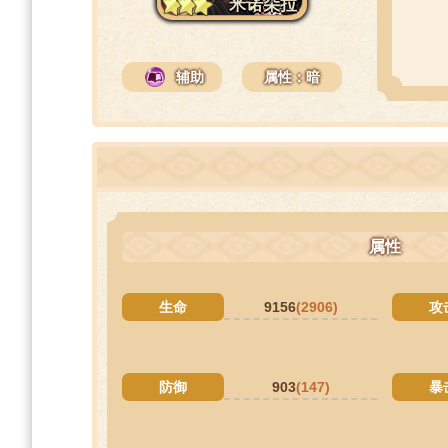
米诺朵拉
辅助
属性：暗
属性
生命
9156
(2906)
攻
防御
903
(147)
暴