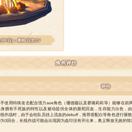
V(中/日)：周帅/日文CV
角色评价
评价
先手使用特殊攻击配合强力aoe角色（珊德薇以及赛璐莉莉等）能够在前
本身拥有不死族的特性以及被动提供全体的濒死回血，生存能力出色，由
线作战时，由于会给队员挂上流血的debuff，推荐搭配白等角色进行驱
d为3回合，长线作战可能会出现因为血印没有开出来，奥义释放无效的情