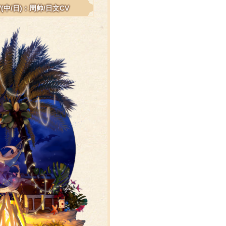
V(中/日)：周帅/日文CV