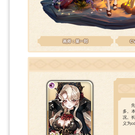
画师：菜一郎
C
多。
况。长
义为c