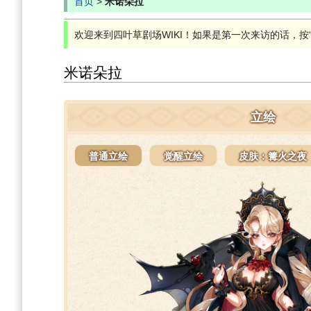
首页
>
米诺朵拉
欢迎来到四叶草剧场WIKI！如果是第一次来访的话，按“Ct
米诺朵拉
立绘
普通立绘
觉醒立绘
皮肤：篝火之夜