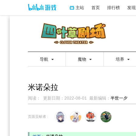
主站
首页
排行榜
发现
导航
魔物
培养
米诺朵拉
阅读：
更新日期：
2022-08-01
最新编辑：
半世一夕
跳
跳
到
到
页面贡献者 :
导
搜
航
索