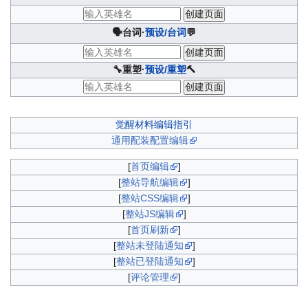
🗣台词·
预设/台词
💬
🔧重塑·
预设/重塑
🔨
觉醒材料编辑指引
通用配装配置编辑
[
首页编辑
]
[
整站导航编辑
]
[
整站CSS编辑
]
[
整站JS编辑
]
[
首页刷新
]
[
整站未登陆通知
]
[
整站已登陆通知
]
[
评论管理
]