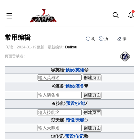
常用编辑
刷
历
编
阅读
2024-01-19
更新
最新编辑:
Daikou
跳
跳
页面贡献者 :
到
到
导
搜
😀英雄·
预设/英雄
😊
航
索
⚔️装备·
预设/装备
🛡️
🔥技能·
预设/技能
⚡
💥天赋·
预设/天赋
✨
📜传记·
预设/传记
📚