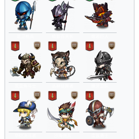
近卫枪兵
暗影百夫长
熔岩巨人
荒蛮角斗士
丛林链舞者
獠牙卫队
华铠决斗者
沙海佣兵
蛮族勇士