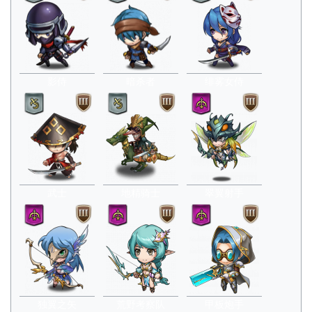
影侍
暗杀者
绯雾女侍
武士
地精骑士
翠翼射手
独翼之矢
荒野考察队
甲板炮手