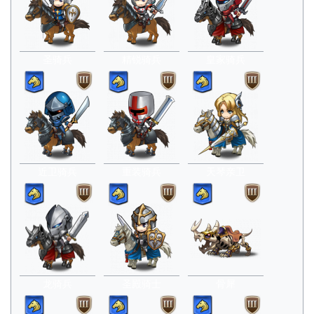
圣骑兵
精锐骑兵
皇家骑兵
近卫骑兵
重装骑兵
天琴亲卫
龙骑兵
圣殿骑士
骨犀