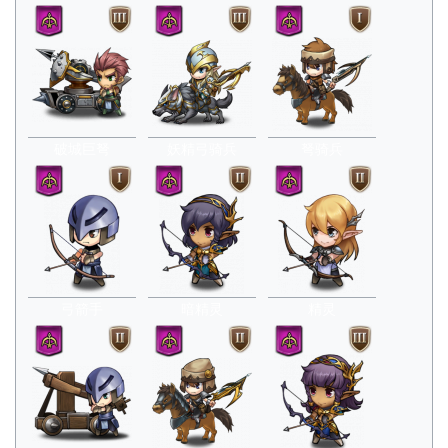
破城巨弩
妖精弓骑兵
弩骑兵
弓箭手
暗精灵
精灵