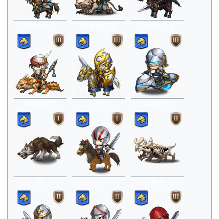
密林半人马
獠牙慑服者
烈焰践行者
巨蜥骑手
金骑士
机械骑士
狼
骑兵
骨兽