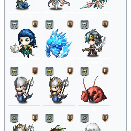
暗潮之鳞
幽冥之触
群岛特使
海洋祭师
冰川元素
深洋海盗
小人鱼
人鱼斗士
龙虾