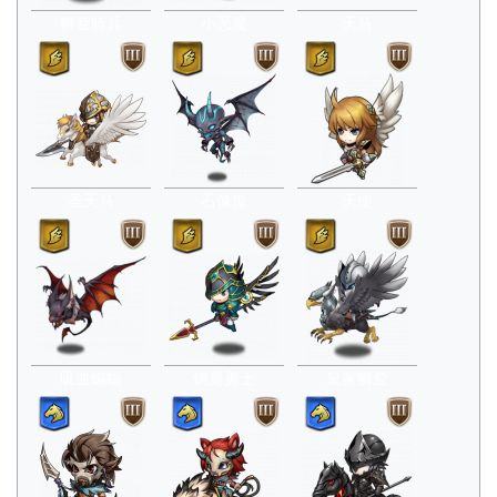
狮鹫骑兵
小恶魔
天马
圣天马
石像鬼
天使
吸血蝙蝠
钢翼勇士
皇家狮鹫