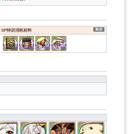
展/折
SP特训消耗材料
200
70
35
35