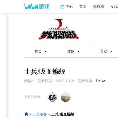
主站
首页
排行榜
发现
首页
攻略
英雄
士兵/吸血蝙蝠
阅读：
更新日期：
2025-10-30
最新编辑：
Daikou
跳
跳
到
到
页面贡献者 :
导
搜
航
索
>
士兵图鉴
>
士兵/吸血蝙蝠