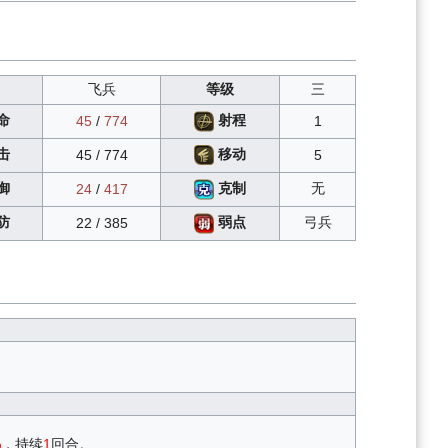
飞兵
等级
三
命
射程
45
/
774
1
移动
击
45
/
774
5
无
御
克制
24
/
417
弓兵
防
弱点
22
/
385
%
，持续
1
回合。