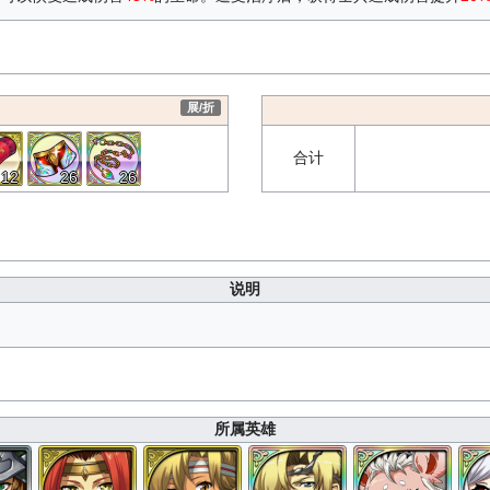
展/折
合计
12
26
26
说明
所属英雄