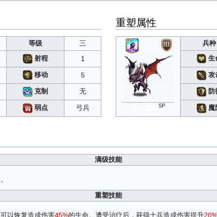
重塑属性
等级
三
兵种
生
射程
1
移动
攻
5
无
克制
防
SP
弓兵
弱点
魔
吸血蝙蝠
满级技能
命。
重塑技能
兵可以恢复造成伤害
45%
的生命。遭受治疗后，获得士兵造成伤害提升
20