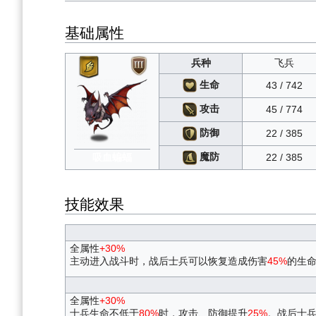
基础属性
兵种
飞兵
生命
43 / 742
攻击
45 / 774
防御
22 / 385
魔防
吸血蝙蝠
22 / 385
技能效果
全属性
+30%
主动进入战斗时，战后士兵可以恢复造成伤害
45%
的生
全属性
+30%
士兵生命不低于
80%
时，攻击、防御提升
25%
。战后士