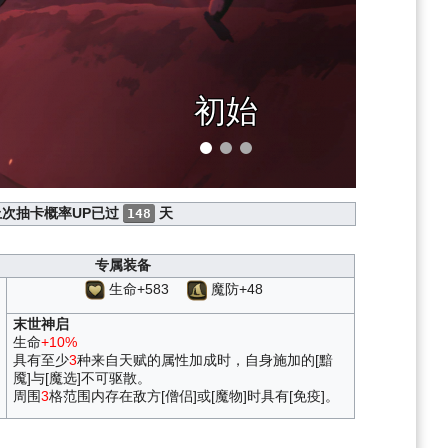
初始
上次抽卡概率UP已过
天
148
专属装备
生命+583
魔防+48
末世神启
生命
+10%
具有至少
3
种来自天赋的属性加成时，自身施加的[黯
魇]与[魔选]不可驱散。
周围
3
格范围内存在敌方[僧侣]或[魔物]时具有[免疫]。