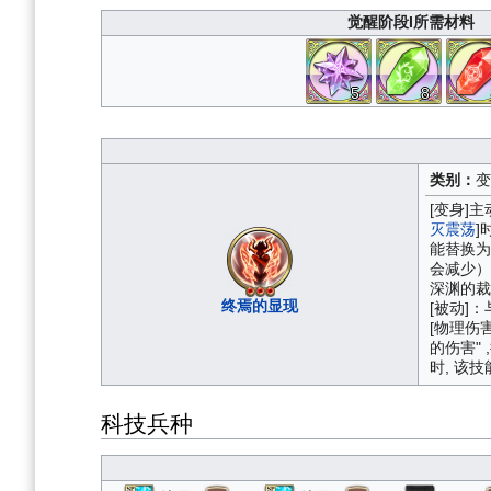
觉醒阶段I所需材料
5
8
类别：
变
[变身]
灭震荡
]
能替换为
会减少）
深渊的裁
终焉的显现
[被动]
[物理伤
的伤害" 
时, 该技
科技兵种