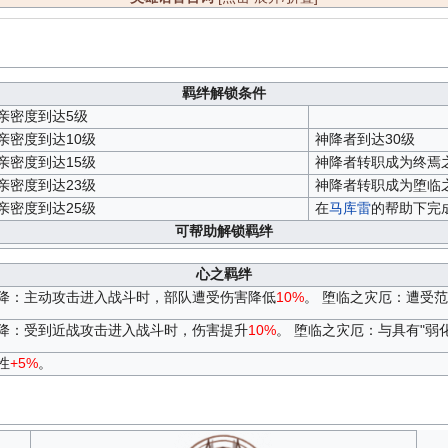
羁绊解锁条件
亲密度到达5级
亲密度到达10级
神降者到达30级
亲密度到达15级
神降者转职成为终焉
亲密度到达23级
神降者转职成为堕临
亲密度到达25级
在
马库雷
的帮助下完
可帮助解锁羁绊
心之羁绊
降：主动攻击进入战斗时，部队遭受伤害降低
10%
。 堕临之灾厄：遭受
降：受到近战攻击进入战斗时，伤害提升
10%
。 堕临之灾厄：与具有"弱
性
+5%
。