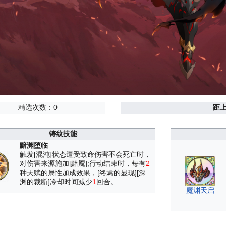
精选次数：0
距
铸纹技能
黯渊堕临
触发[混沌]状态遭受致命伤害不会死亡时，
对伤害来源施加[黯魇];行动结束时，每有
2
种天赋的属性加成效果，[终焉的显现][深
渊的裁断]冷却时间减少
1
回合。
魔渊天启