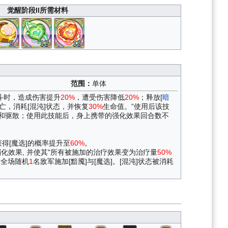
觉醒阶段II所需材料
5
12
12
范围：
单体
战斗时，造成伤害提升
20%
，遭受伤害降低
20%
；释放[
暗
亡，消耗[混沌]状态，并恢复
30%
生命值。”使用后该技
疫和驱散；使用此技能后，身上携带的强化效果回合数不
获得[魔选]的概率提升至
60%
。
化效果, 并使其"所有被施加的治疗效果变为治疗量
50%
对全场随机
1
名敌军施加[黯魇]与[魔选]。[混沌]状态被消耗