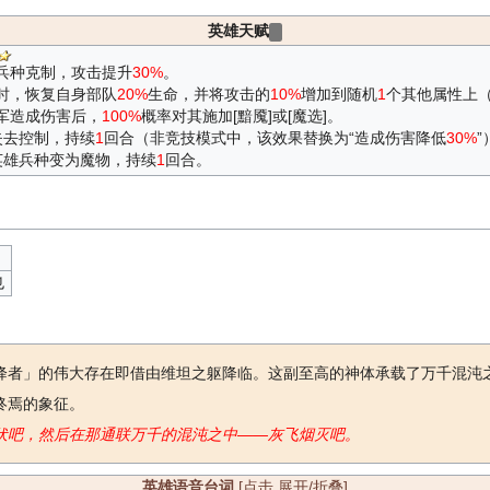
英雄天赋
兵种克制，攻击提升
30%
。
时，恢复自身部队
20%
生命，并将攻击的
10%
增加到随机
1
个其他属性上
军造成伤害后，
100%
概率对其施加[黯魇]或[魔选]。
：失去控制，持续
1
回合（非竞技模式中，该效果替换为“造成伤害降低
30%
”
：英雄兵种变为魔物，持续
1
回合。
也
降者」的伟大存在即借由维坦之躯降临。这副至高的神体承载了万千混沌
终焉的象征。
伏吧，然后在那通联万千的混沌之中——灰飞烟灭吧。
英雄语音台词
[点击 展开/折叠]