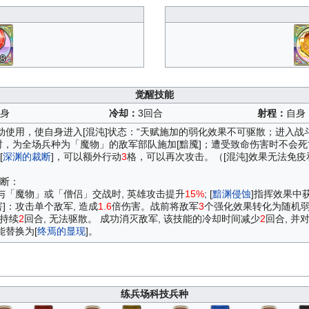
8
觉醒技能
身
冷却：
3回合
射程：
自身
主动使用，使自身进入[混沌]状态：“天赋施加的弱化效果不可驱散；进入
时，为全场兵种为「魔物」的敌军部队施加[黯魇]；遭受致命伤害时不会死
[
深渊的裁断
]，可以额外行动
3
格，可以再次攻击。（[混沌]效果无法免
断：
：与「魔物」或「僧侣」交战时, 英雄攻击提升
15%
; [
黯渊侵蚀
]指挥效果中
害]：攻击单个敌军, 造成
1.6
倍伤害。战前将敌军
3
个强化效果转化为随机弱
,持续
2
回合, 无法驱散。 成功消灭敌军, 该技能的冷却时间减少
2
回合, 并
能替换为[
终焉的显现
]。
练兵场科技兵种