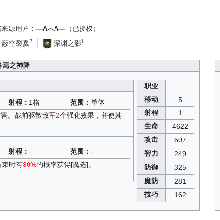
据来源用户：
—Λ︵Λ—
（已授权）
2
1
蔽空裂翼
深渊之影
终焉之神降
职业
移动
5
射程：
1格
范围：
单体
射程
1
伤害。战前驱散敌军
2
个强化效果，并使其
生命
4622
攻击
607
射程：
-
范围：
-
智力
249
结束时有
30%
的概率获得[魔选]。
防御
325
魔防
281
技巧
162