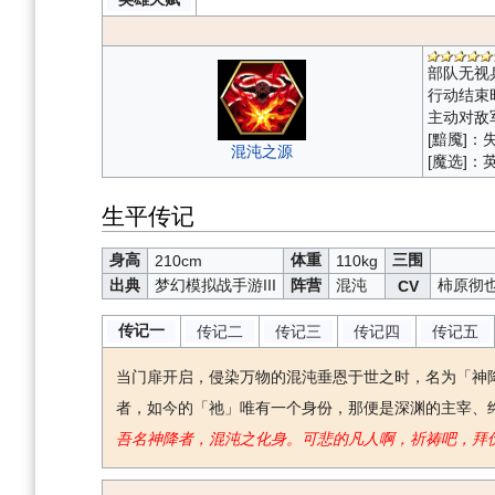
部队无视
行动结束
主动对敌
[黯魇]
混沌之源
[魔选]
生平传记
身高
体重
三围
210cm
110kg
出典
梦幻模拟战手游III
阵营
混沌
柿原彻
CV
传记一
传记二
传记三
传记四
传记五
当门扉开启，侵染万物的混沌垂恩于世之时，名为「神
者，如今的「祂」唯有一个身份，那便是深渊的主宰、
吾名神降者，混沌之化身。可悲的凡人啊，祈祷吧，拜