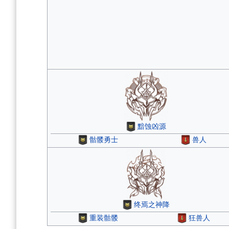
黯蚀凶源
骷髅勇士
兽人
终焉之神降
重装骷髅
狂兽人