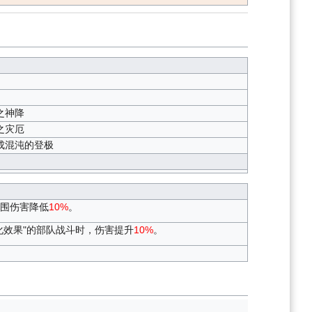
之神降
之灾厄
成混沌的登极
范围伤害降低
10%
。
化效果"的部队战斗时，伤害提升
10%
。