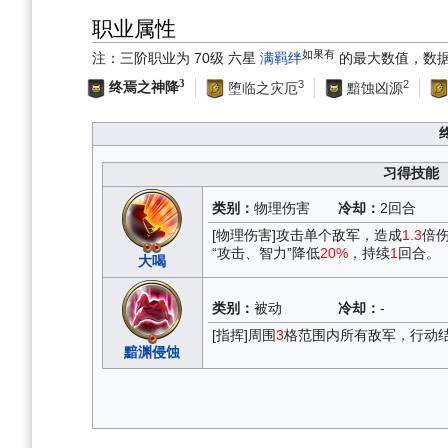
职业属性
如果有
注：三阶职业为 70级 六星
满羁绊
的最大数值，数
3
3
2
终焉之神降
堕临之灾厄
黯蚀凶源
习得技能
类别：
物理伤害
冷却：
2回合
[物理伤害]攻击单个敌军，造成
1.3
倍
“攻击、智力”降低
20%
，持续
1
回合。
大喝
类别：
被动
冷却：
-
[指挥]周围
3
格范围内所有敌军，行动
黯渊侵蚀