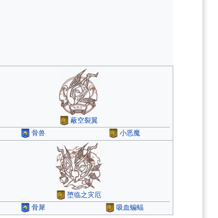
蔽空裂翼
骨兽
小恶魔
堕临之灾厄
骨犀
吸血蝙蝠