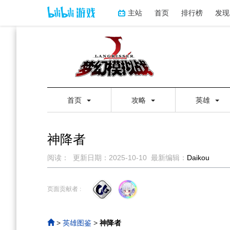
主站
首页
排行榜
发现
首页
攻略
英雄
神降者
阅读：
更新日期：
2025-10-10
最新编辑：
Daikou
跳
跳
到
到
页面贡献者 :
导
搜
航
索
>
英雄图鉴
>
神降者