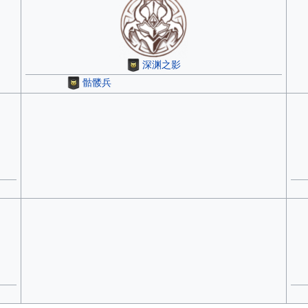
深渊之影
骷髅兵