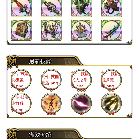
奥拉
兰卡
初真泽瑞达
穆宁
达奇
琳
最新技能
文件:技能
文件:技能
文件:技能
文件:技能
汲魂魔
寂灭之斩
黯渊魔
魔盾.png
刃.png
魂.png
域.png
文件:技能
骸力解
放.png
游戏介绍