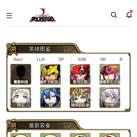
跳
跳
到
到
导
搜
英雄图鉴
航
索
LLR
SP
SSR
SR
R
New!
魔骸剑使
修罗王秋亚人
夜叉王凯
迦楼罗王力伽
阿云
狺
骁浪驭虹使
沙律
最新装备
雅希
迪波威
相羽新也
相羽美雪