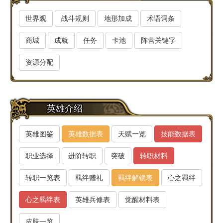
世界观
战斗规则
地形加成
术语词条
商城
成就
任务
卡池
阵营关键字
资源分配
英雄介绍
英雄图鉴
英雄数据表
天赋一览
技能数据表
职业选择
进阶转职
突破
转职材料
转职一览表
羁绊赠礼
羁绊解锁表
心之羁绊
心之羁绊表
英雄兵修表
觉醒材料表
皮肤一览