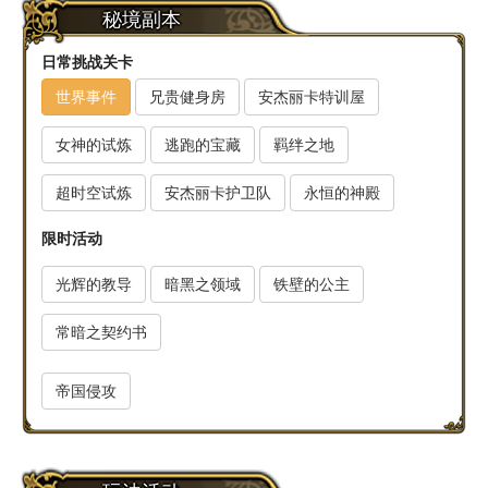
秘境副本
日常挑战关卡
世界事件
兄贵健身房
安杰丽卡特训屋
女神的试炼
逃跑的宝藏
羁绊之地
超时空试炼
安杰丽卡护卫队
永恒的神殿
限时活动
光辉的教导
暗黑之领域
铁壁的公主
常暗之契约书
帝国侵攻