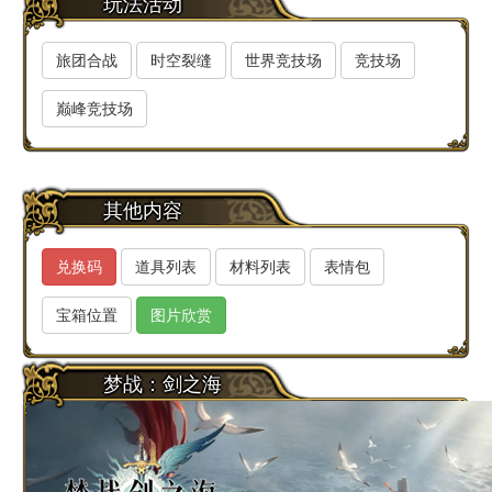
玩法活动
旅团合战
时空裂缝
世界竞技场
竞技场
巅峰竞技场
其他内容
兑换码
道具列表
材料列表
表情包
宝箱位置
图片欣赏
梦战：剑之海