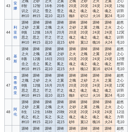
之魄
之砂
之火
之翼
之魄
之砂
之火
之翼
之心
安
43
8智
12智
16冬
20冬
20灵
20灵
24灵
24灵
12知
娜
识之
识之
雪之
雪之
魂之
魂之
魂之
魂之
识羽
种10
种15
花10
花15
魄8
砂12
火16
翼24
毛10
源铸
源铸
源铸
源铸
源铸
源铸
源铸
源铸
超然
利
之砂
之翼
之魄
之火
之砂
之翼
之魄
之火
之心
44
亚
8慎
12慎
16月
20月
20灵
20灵
24灵
24灵
12冥
特
思之
思之
芒之
芒之
魂之
魂之
魂之
魂之
识羽
种10
种15
花10
花15
砂8
翼12
魄16
火24
毛10
源铸
源铸
源铸
源铸
源铸
源铸
源铸
源铸
超然
之火
之魄
之翼
之砂
之火
之魄
之翼
之砂
之心
基
45
8善
12善
16日
20日
20灵
20灵
24灵
24灵
12理
斯
念之
念之
冕之
冕之
魂之
魂之
魂之
魂之
想羽
种10
种15
花10
花15
火8
魄12
翼16
砂24
毛10
源铸
源铸
源铸
源铸
源铸
源铸
源铸
源铸
超然
蕾
之魄
之砂
之火
之翼
之魄
之砂
之火
之翼
之心
蒂
47
8慎
12慎
16月
20月
20灵
20灵
24灵
24灵
12冥
西
思之
思之
芒之
芒之
魂之
魂之
魂之
魂之
识羽
亚
种10
种15
花10
花15
魄8
砂12
火16
翼24
毛10
源铸
源铸
源铸
源铸
源铸
源铸
源铸
源铸
超然
之砂
之翼
之魄
之火
之砂
之翼
之魄
之火
之心
阿
48
8生
12生
16秋
20秋
20灵
20灵
24灵
24灵
12活
伦
机之
机之
实之
实之
魂之
魂之
魂之
魂之
力羽
种10
种15
花10
花15
砂8
翼12
魄16
火24
毛10
源铸
源铸
源铸
源铸
源铸
源铸
源铸
源铸
超然