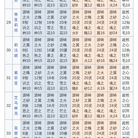
达
情之
情之
晓之
晓之
魂之
魂之
魂之
魂之
慕羽
种10
种15
花10
花15
砂8
翼12
魄16
火24
毛10
源铸
源铸
源铸
源铸
源铸
源铸
源铸
源铸
超然
蒂
之火
之魄
之翼
之砂
之火
之魄
之翼
之砂
之心
亚
29
8智
12智
16冬
20冬
20灵
20灵
24灵
24灵
12知
莉
识之
识之
雪之
雪之
魂之
魂之
魂之
魂之
识羽
丝
种10
种15
花10
花15
火8
魄12
翼16
砂24
毛10
源铸
源铸
源铸
源铸
源铸
源铸
源铸
源铸
超然
莉
之翼
之火
之砂
之魄
之翼
之火
之砂
之魄
之心
30
法
8狂
12狂
16夏
20夏
20灵
20灵
24灵
24灵
12热
妮
热之
热之
暑之
暑之
魂之
魂之
魂之
魂之
忱羽
种10
种15
花10
花15
翼8
火12
砂16
魄24
毛10
源铸
源铸
源铸
源铸
源铸
源铸
源铸
源铸
超然
索
之魄
之砂
之火
之翼
之魄
之砂
之火
之翼
之心
31
菲
8智
12智
16冬
20冬
20灵
20灵
24灵
24灵
12知
亚
识之
识之
雪之
雪之
魂之
魂之
魂之
魂之
识羽
种10
种15
花10
花15
魄8
砂12
火16
翼24
毛10
源铸
源铸
源铸
源铸
源铸
源铸
源铸
源铸
超然
艾
之砂
之翼
之魄
之火
之砂
之翼
之魄
之火
之心
马
32
8慎
12慎
16月
20月
20灵
20灵
24灵
24灵
12冥
林
思之
思之
芒之
芒之
魂之
魂之
魂之
魂之
识羽
克
种10
种15
花10
花15
砂8
翼12
魄16
火24
毛10
源铸
源铸
源铸
源铸
源铸
源铸
源铸
源铸
超然
芙
之火
之魄
之翼
之砂
之火
之魄
之翼
之砂
之心
33
蕾
8迷
12迷
16春
20春
20灵
20灵
24灵
24灵
12恋