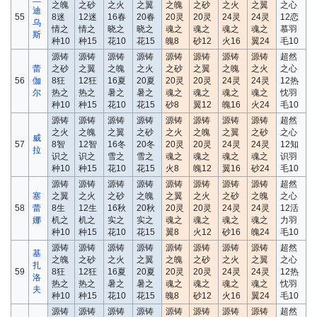
之魄
之砂
之火
之翼
之魄
之砂
之火
之翼
之心
迪
55
8迷
12迷
16春
20春
20灵
20灵
24灵
24灵
12恋
乌
情之
情之
晓之
晓之
魂之
魂之
魂之
魂之
慕羽
斯
种10
种15
花10
花15
魄8
砂12
火16
翼24
毛10
源铸
源铸
源铸
源铸
源铸
源铸
源铸
源铸
超然
蕾
之砂
之翼
之魄
之火
之砂
之翼
之魄
之火
之心
56
伽
8狂
12狂
16夏
20夏
20灵
20灵
24灵
24灵
12热
尔
热之
热之
暑之
暑之
魂之
魂之
魂之
魂之
忱羽
种10
种15
花10
花15
砂8
翼12
魄16
火24
毛10
源铸
源铸
源铸
源铸
源铸
源铸
源铸
源铸
超然
之火
之魄
之翼
之砂
之火
之魄
之翼
之砂
之心
威
57
8智
12智
16冬
20冬
20灵
20灵
24灵
24灵
12知
拉
识之
识之
雪之
雪之
魂之
魂之
魂之
魂之
识羽
种10
种15
花10
花15
火8
魄12
翼16
砂24
毛10
源铸
源铸
源铸
源铸
源铸
源铸
源铸
源铸
超然
塞
之翼
之火
之砂
之魄
之翼
之火
之砂
之魄
之心
58
蕾
8生
12生
16秋
20秋
20灵
20灵
24灵
24灵
12活
娜
机之
机之
实之
实之
魂之
魂之
魂之
魂之
力羽
种10
种15
花10
花15
翼8
火12
砂16
魄24
毛10
源铸
源铸
源铸
源铸
源铸
源铸
源铸
源铸
超然
基
之魄
之砂
之火
之翼
之魄
之砂
之火
之翼
之心
扎
59
8狂
12狂
16夏
20夏
20灵
20灵
24灵
24灵
12热
洛
热之
热之
暑之
暑之
魂之
魂之
魂之
魂之
忱羽
夫
种10
种15
花10
花15
魄8
砂12
火16
翼24
毛10
源铸
源铸
源铸
源铸
源铸
源铸
源铸
源铸
超然