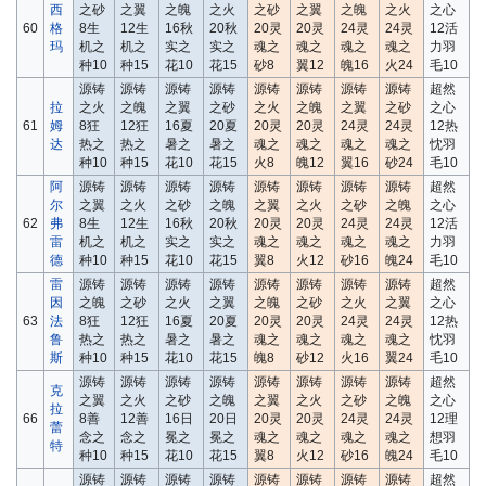
西
之砂
之翼
之魄
之火
之砂
之翼
之魄
之火
之心
60
格
8生
12生
16秋
20秋
20灵
20灵
24灵
24灵
12活
玛
机之
机之
实之
实之
魂之
魂之
魂之
魂之
力羽
种10
种15
花10
花15
砂8
翼12
魄16
火24
毛10
源铸
源铸
源铸
源铸
源铸
源铸
源铸
源铸
超然
拉
之火
之魄
之翼
之砂
之火
之魄
之翼
之砂
之心
61
姆
8狂
12狂
16夏
20夏
20灵
20灵
24灵
24灵
12热
达
热之
热之
暑之
暑之
魂之
魂之
魂之
魂之
忱羽
种10
种15
花10
花15
火8
魄12
翼16
砂24
毛10
阿
源铸
源铸
源铸
源铸
源铸
源铸
源铸
源铸
超然
尔
之翼
之火
之砂
之魄
之翼
之火
之砂
之魄
之心
62
弗
8生
12生
16秋
20秋
20灵
20灵
24灵
24灵
12活
雷
机之
机之
实之
实之
魂之
魂之
魂之
魂之
力羽
德
种10
种15
花10
花15
翼8
火12
砂16
魄24
毛10
雷
源铸
源铸
源铸
源铸
源铸
源铸
源铸
源铸
超然
因
之魄
之砂
之火
之翼
之魄
之砂
之火
之翼
之心
63
法
8狂
12狂
16夏
20夏
20灵
20灵
24灵
24灵
12热
鲁
热之
热之
暑之
暑之
魂之
魂之
魂之
魂之
忱羽
斯
种10
种15
花10
花15
魄8
砂12
火16
翼24
毛10
源铸
源铸
源铸
源铸
源铸
源铸
源铸
源铸
超然
克
之翼
之火
之砂
之魄
之翼
之火
之砂
之魄
之心
拉
66
8善
12善
16日
20日
20灵
20灵
24灵
24灵
12理
蕾
念之
念之
冕之
冕之
魂之
魂之
魂之
魂之
想羽
特
种10
种15
花10
花15
翼8
火12
砂16
魄24
毛10
源铸
源铸
源铸
源铸
源铸
源铸
源铸
源铸
超然