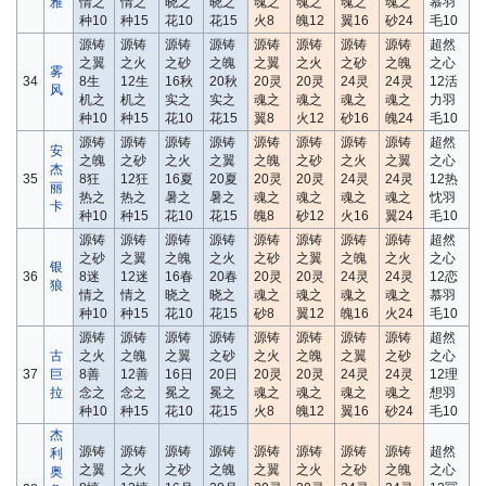
雅
情之
情之
晓之
晓之
魂之
魂之
魂之
魂之
慕羽
种10
种15
花10
花15
火8
魄12
翼16
砂24
毛10
源铸
源铸
源铸
源铸
源铸
源铸
源铸
源铸
超然
之翼
之火
之砂
之魄
之翼
之火
之砂
之魄
之心
雾
34
8生
12生
16秋
20秋
20灵
20灵
24灵
24灵
12活
风
机之
机之
实之
实之
魂之
魂之
魂之
魂之
力羽
种10
种15
花10
花15
翼8
火12
砂16
魄24
毛10
源铸
源铸
源铸
源铸
源铸
源铸
源铸
源铸
超然
安
之魄
之砂
之火
之翼
之魄
之砂
之火
之翼
之心
杰
35
8狂
12狂
16夏
20夏
20灵
20灵
24灵
24灵
12热
丽
热之
热之
暑之
暑之
魂之
魂之
魂之
魂之
忱羽
卡
种10
种15
花10
花15
魄8
砂12
火16
翼24
毛10
源铸
源铸
源铸
源铸
源铸
源铸
源铸
源铸
超然
之砂
之翼
之魄
之火
之砂
之翼
之魄
之火
之心
银
36
8迷
12迷
16春
20春
20灵
20灵
24灵
24灵
12恋
狼
情之
情之
晓之
晓之
魂之
魂之
魂之
魂之
慕羽
种10
种15
花10
花15
砂8
翼12
魄16
火24
毛10
源铸
源铸
源铸
源铸
源铸
源铸
源铸
源铸
超然
古
之火
之魄
之翼
之砂
之火
之魄
之翼
之砂
之心
37
巨
8善
12善
16日
20日
20灵
20灵
24灵
24灵
12理
拉
念之
念之
冕之
冕之
魂之
魂之
魂之
魂之
想羽
种10
种15
花10
花15
火8
魄12
翼16
砂24
毛10
杰
源铸
源铸
源铸
源铸
源铸
源铸
源铸
源铸
超然
利
之翼
之火
之砂
之魄
之翼
之火
之砂
之魄
之心
奥