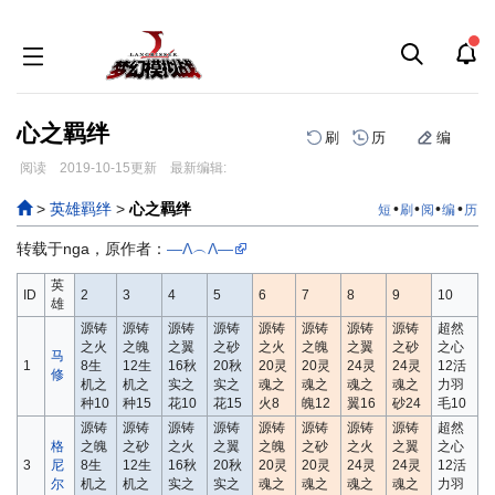
心之羁绊
刷
历
编
阅读
2019-10-15
更新
最新编辑:
跳
跳
>
英雄羁绊
>
心之羁绊
•
•
•
•
短
刷
阅
编
历
到
到
导
搜
转载于nga，原作者：
—Λ︵Λ—
航
索
英
ID
2
3
4
5
6
7
8
9
10
雄
源铸
源铸
源铸
源铸
源铸
源铸
源铸
源铸
超然
之火
之魄
之翼
之砂
之火
之魄
之翼
之砂
之心
马
1
8生
12生
16秋
20秋
20灵
20灵
24灵
24灵
12活
修
机之
机之
实之
实之
魂之
魂之
魂之
魂之
力羽
种10
种15
花10
花15
火8
魄12
翼16
砂24
毛10
源铸
源铸
源铸
源铸
源铸
源铸
源铸
源铸
超然
格
之魄
之砂
之火
之翼
之魄
之砂
之火
之翼
之心
3
尼
8生
12生
16秋
20秋
20灵
20灵
24灵
24灵
12活
尔
机之
机之
实之
实之
魂之
魂之
魂之
魂之
力羽