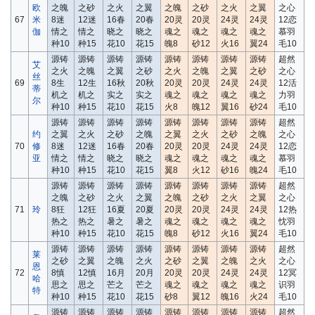
欧
之魄
之砂
之火
之翼
之魄
之砂
之火
之翼
之心
67
米
8迷
12迷
16春
20春
20灵
20灵
24灵
24灵
12恋
伽
情之
情之
晓之
晓之
魂之
魂之
魂之
魂之
慕羽
种10
种15
花10
花15
魄8
砂12
火16
翼24
毛10
源铸
源铸
源铸
源铸
源铸
源铸
源铸
源铸
超然
艾
之火
之魄
之翼
之砂
之火
之魄
之翼
之砂
之心
丝
69
8生
12生
16秋
20秋
20灵
20灵
24灵
24灵
12活
蒂
机之
机之
实之
实之
魂之
魂之
魂之
魂之
力羽
尔
种10
种15
花10
花15
火8
魄12
翼16
砂24
毛10
源铸
源铸
源铸
源铸
源铸
源铸
源铸
源铸
超然
约
之翼
之火
之砂
之魄
之翼
之火
之砂
之魄
之心
70
修
8迷
12迷
16春
20春
20灵
20灵
24灵
24灵
12恋
亚
情之
情之
晓之
晓之
魂之
魂之
魂之
魂之
慕羽
种10
种15
花10
花15
翼8
火12
砂16
魄24
毛10
源铸
源铸
源铸
源铸
源铸
源铸
源铸
源铸
超然
之魄
之砂
之火
之翼
之魄
之砂
之火
之翼
之心
71
玲
8狂
12狂
16夏
20夏
20灵
20灵
24灵
24灵
12热
热之
热之
暑之
暑之
魂之
魂之
魂之
魂之
忱羽
种10
种15
花10
花15
魄8
砂12
火16
翼24
毛10
源铸
源铸
源铸
源铸
源铸
源铸
源铸
源铸
超然
莱
之砂
之翼
之魄
之火
之砂
之翼
之魄
之火
之心
恩
72
8慎
12慎
16月
20月
20灵
20灵
24灵
24灵
12冥
哈
思之
思之
芒之
芒之
魂之
魂之
魂之
魂之
识羽
特
种10
种15
花10
花15
砂8
翼12
魄16
火24
毛10
源铸
源铸
源铸
源铸
源铸
源铸
源铸
源铸
超然