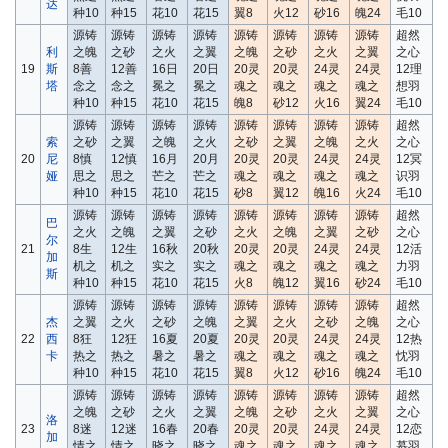
达
种10
种15
花10
花15
翼8
火12
砂16
魄24
毛10
源铸
源铸
源铸
源铸
源铸
源铸
源铸
源铸
超然
利
之魄
之砂
之火
之翼
之魄
之砂
之火
之翼
之心
19
斯
8善
12善
16日
20日
20灵
20灵
24灵
24灵
12理
塔
念之
念之
冕之
冕之
魂之
魂之
魂之
魂之
想羽
种10
种15
花10
花15
魄8
砂12
火16
翼24
毛10
源铸
源铸
源铸
源铸
源铸
源铸
源铸
源铸
超然
索
之砂
之翼
之魄
之火
之砂
之翼
之魄
之火
之心
20
尼
8慎
12慎
16月
20月
20灵
20灵
24灵
24灵
12冥
娅
思之
思之
芒之
芒之
魂之
魂之
魂之
魂之
识羽
种10
种15
花10
花15
砂8
翼12
魄16
火24
毛10
源铸
源铸
源铸
源铸
源铸
源铸
源铸
源铸
超然
巴
之火
之魄
之翼
之砂
之火
之魄
之翼
之砂
之心
尔
21
8生
12生
16秋
20秋
20灵
20灵
24灵
24灵
12活
加
机之
机之
实之
实之
魂之
魂之
魂之
魂之
力羽
斯
种10
种15
花10
花15
火8
魄12
翼16
砂24
毛10
源铸
源铸
源铸
源铸
源铸
源铸
源铸
源铸
超然
杰
之翼
之火
之砂
之魄
之翼
之火
之砂
之魄
之心
22
西
8狂
12狂
16夏
20夏
20灵
20灵
24灵
24灵
12热
卡
热之
热之
暑之
暑之
魂之
魂之
魂之
魂之
忱羽
种10
种15
花10
花15
翼8
火12
砂16
魄24
毛10
源铸
源铸
源铸
源铸
源铸
源铸
源铸
源铸
超然
之魄
之砂
之火
之翼
之魄
之砂
之火
之翼
之心
洛
23
8迷
12迷
16春
20春
20灵
20灵
24灵
24灵
12恋
加
情之
情之
晓之
晓之
魂之
魂之
魂之
魂之
慕羽