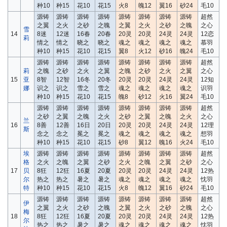
种10
种15
花10
花15
火8
魄12
翼16
砂24
毛10
源铸
源铸
源铸
源铸
源铸
源铸
源铸
源铸
超然
之翼
之火
之砂
之魄
之翼
之火
之砂
之魄
之心
雪
14
8迷
12迷
16春
20春
20灵
20灵
24灵
24灵
12恋
莉
情之
情之
晓之
晓之
魂之
魂之
魂之
魂之
慕羽
种10
种15
花10
花15
翼8
火12
砂16
魄24
毛10
源铸
源铸
源铸
源铸
源铸
源铸
源铸
源铸
超然
莉
之魄
之砂
之火
之翼
之魄
之砂
之火
之翼
之心
15
亚
8智
12智
16冬
20冬
20灵
20灵
24灵
24灵
12知
娜
识之
识之
雪之
雪之
魂之
魂之
魂之
魂之
识羽
种10
种15
花10
花15
魄8
砂12
火16
翼24
毛10
源铸
源铸
源铸
源铸
源铸
源铸
源铸
源铸
超然
之砂
之翼
之魄
之火
之砂
之翼
之魄
之火
之心
兰
16
8善
12善
16日
20日
20灵
20灵
24灵
24灵
12理
斯
念之
念之
冕之
冕之
魂之
魂之
魂之
魂之
想羽
种10
种15
花10
花15
砂8
翼12
魄16
火24
毛10
埃
源铸
源铸
源铸
源铸
源铸
源铸
源铸
源铸
超然
格
之火
之魄
之翼
之砂
之火
之魄
之翼
之砂
之心
17
贝
8狂
12狂
16夏
20夏
20灵
20灵
24灵
24灵
12热
尔
热之
热之
暑之
暑之
魂之
魂之
魂之
魂之
忱羽
特
种10
种15
花10
花15
火8
魄12
翼16
砂24
毛10
源铸
源铸
源铸
源铸
源铸
源铸
源铸
源铸
超然
伊
之翼
之火
之砂
之魄
之翼
之火
之砂
之魄
之心
梅
18
8狂
12狂
16夏
20夏
20灵
20灵
24灵
24灵
12热
尔
热之
热之
暑之
暑之
魂之
魂之
魂之
魂之
忱羽