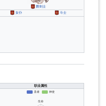
辉剑士
女仆
斗士
职业属性