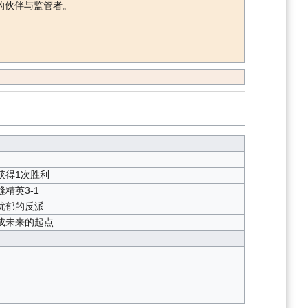
的伙伴与监管者。
获得1次胜利
精英3-1
忧郁的反派
成未来的起点