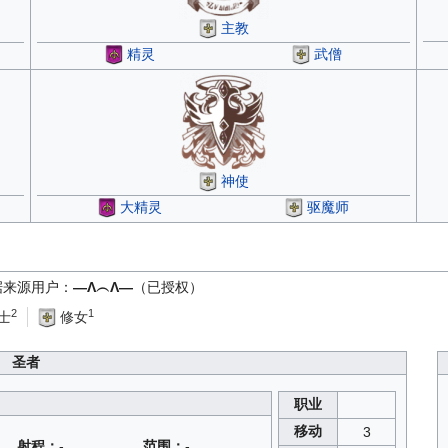
主教
精灵
武僧
神使
大精灵
驱魔师
据来源用户：
—Λ︵Λ—
（已授权）
2
1
士
修女
圣者
职业
移动
3
射程：
-
范围：
-