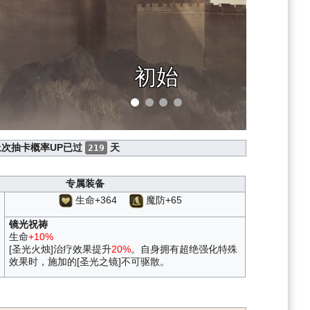
初始
上次抽卡概率UP已过
天
219
专属装备
生命+364
魔防+65
镜光祝祷
生命
+10%
[圣光火烛]治疗效果提升
20%
。自身拥有超绝强化特殊
效果时，施加的[圣光之镜]不可驱散。