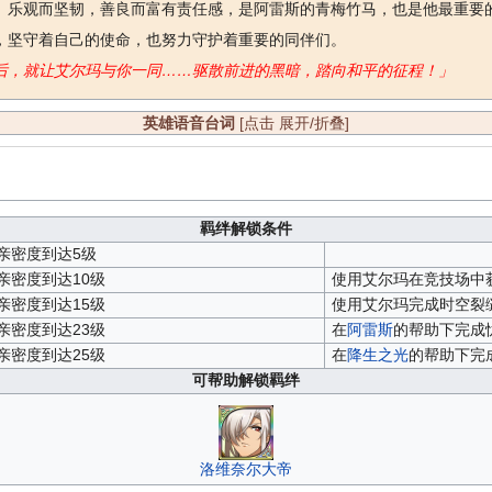
。乐观而坚韧，善良而富有责任感，是阿雷斯的青梅竹马，也是他最重要
，坚守着自己的使命，也努力守护着重要的同伴们。
后，就让艾尔玛与你一同……驱散前进的黑暗，踏向和平的征程！」
英雄语音台词
[点击 展开/折叠]
羁绊解锁条件
亲密度到达5级
亲密度到达10级
使用艾尔玛在竞技场中
亲密度到达15级
使用艾尔玛完成时空裂缝
亲密度到达23级
在
阿雷斯
的帮助下完成
亲密度到达25级
在
降生之光
的帮助下完
可帮助解锁羁绊
洛维奈尔大帝