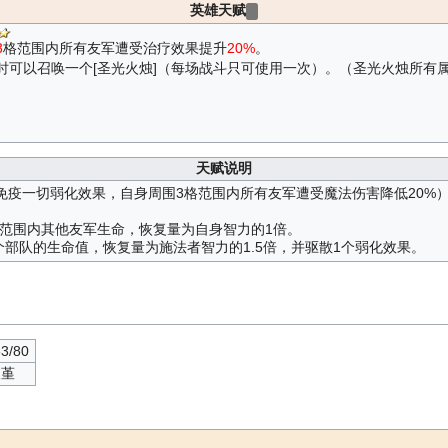
英雄天赋
3
格范围内所有友军遭受治疗效果提升
20%
。
时可以召唤一个[圣光火烛]（每场战斗只可使用一次）。（圣光火烛所有
天赋说明
免疫一切弱化效果，自身周围3格范围内所有友军遭受魔法伤害降低20%
3格范围内其他友军生命，恢复量为自身智力的1倍。
多个部队的生命值，恢复量为施法者智力的1.5倍，并驱散1个弱化效果。
53/80
坂堇