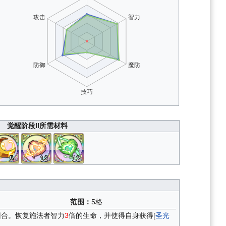
觉醒阶段II所需材料
5
12
12
范围：
5格
回合。恢复施法者智力
3
倍的生命，并使得自身获得[
圣光