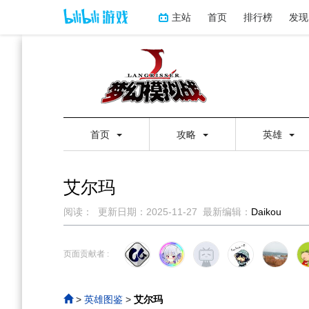
主站
首页
排行榜
发现
首页
攻略
英雄
艾尔玛
阅读：
更新日期：
2025-11-27
最新编辑：
Daikou
跳
跳
到
到
页面贡献者 :
导
搜
航
索
>
英雄图鉴
>
艾尔玛