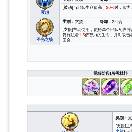
[被动]当部队生命值高于
90%
时，智力
冥想
类别：
支援
冷却：
2回合
[支援]主动使用，使得单个部队免疫
复施法者
1.5
倍智力的生命，并对攻击
圣光之镜
回合。
觉醒阶段I所需材料
5
8
类别：
支
[支援]
之镜
]与