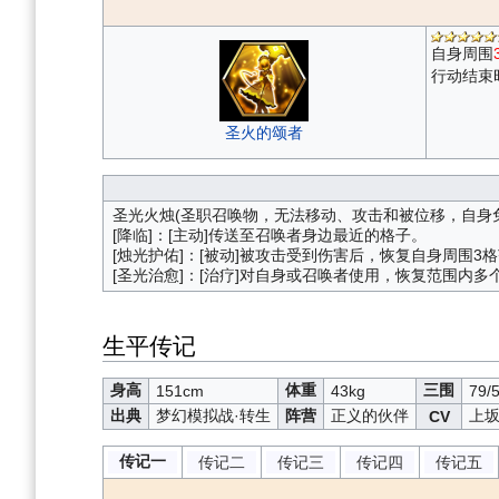
自身周围
行动结束
圣火的颂者
圣光火烛(圣职召唤物，无法移动、攻击和被位移，自身
[降临]：[主动]传送至召唤者身边最近的格子。
[烛光护佑]：[被动]被攻击受到伤害后，恢复自身周围
[圣光治愈]：[治疗]对自身或召唤者使用，恢复范围内
生平传记
身高
体重
三围
151cm
43kg
79/
出典
梦幻模拟战·转生
阵营
正义的伙伴
上
CV
传记一
传记二
传记三
传记四
传记五