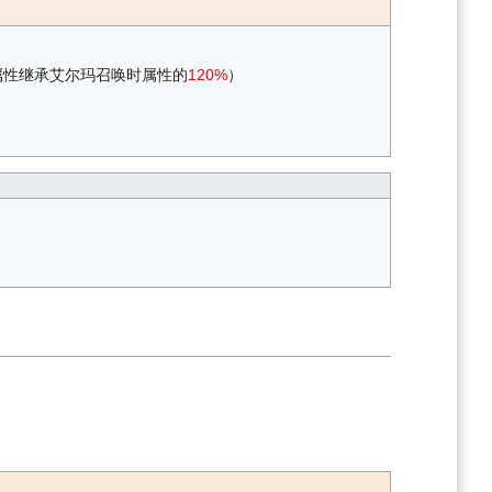
属性继承艾尔玛召唤时属性的
120%
）
）