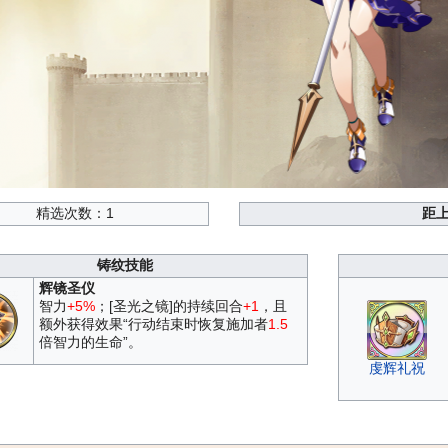
精选次数：1
距
铸纹技能
辉镜圣仪
智力
+5%
；[圣光之镜]的持续回合
+1
，且
额外获得效果“行动结束时恢复施加者
1.5
倍智力的生命”。
虔辉礼祝