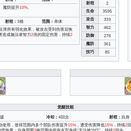
射程
2
、魔防提升
10%
。
生命
3595
攻击
333
射程：
3格
范围：
单体
智力
462
并反弹所有弱化效果，被攻击受到伤害后恢
者造成施法者智力
2
倍的固定伤害，持续
2
防御
278
魔防
361
技巧
85
8
觉醒技能
援
冷却：
4回合
射程：
自身
主动使用，使得范围内多个部队伤害提升
15%
，遭受伤害降低
15%
，持续
2
指挥效果：自身周围
3
格范围内所有友军免疫“无法被治疗”，持续
2
回合。