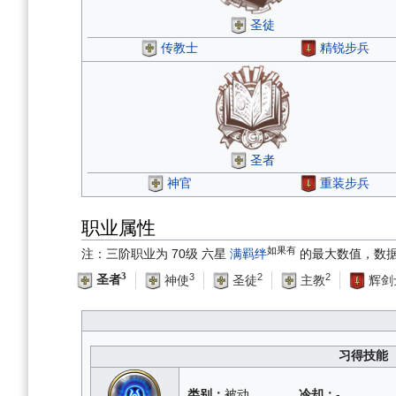
圣徒
传教士
精锐步兵
圣者
神官
重装步兵
职业属性
如果有
注：三阶职业为 70级 六星
满羁绊
的最大数值，数
3
3
2
2
圣者
神使
圣徒
主教
辉剑
习得技能
类别：
被动
冷却：
-