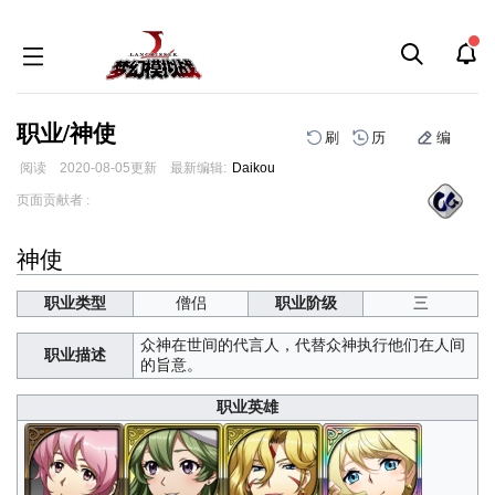
职业/神使
刷
历
编
阅读
2020-08-05
更新
最新编辑:
Daikou
跳
跳
页面贡献者 :
到
到
导
搜
神使
航
索
职业类型
僧侣
职业阶级
三
众神在世间的代言人，代替众神执行他们在人间
职业描述
的旨意。
职业英雄