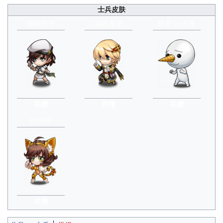
士兵皮肤
巅峰信念
巅峰圣使
星灵·小犬座
武僧
武僧
武僧
狂热喵
武僧