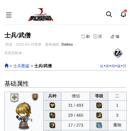
士兵/武僧
刷
历
编
阅读
2025-03-29
更新
最新编辑:
Daikou
跳
跳
页面贡献者 :
到
到
导
搜
>
士兵图鉴
>
士兵/武僧
•
•
•
•
短
刷
阅
编
历
航
索
基础属性
兵种
僧侣
等级
二
31 / 493
1
29 / 465
3
魔物
17 / 273