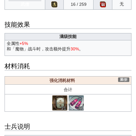
无
武僧
16 / 259
技能效果
满级技能
全属性
+5%
和「魔物」战斗时，攻击额外提升
30%
。
材料消耗
展/折
强化消耗材料
合计
21
20
士兵说明