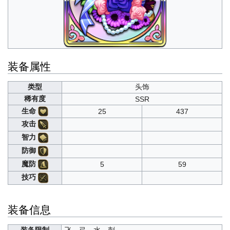
装备属性
类型
头饰
稀有度
SSR
生命
25
437
攻击
智力
防御
魔防
5
59
技巧
装备信息