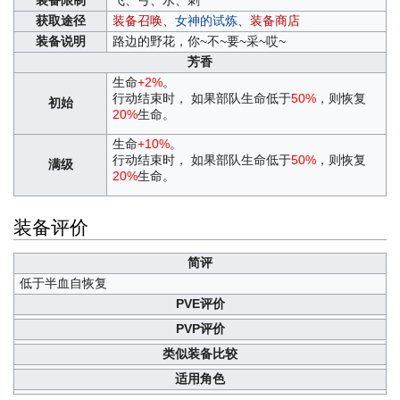
装备限制
飞、弓、水、刺
获取途径
装备召唤
、
女神的试炼
、
装备商店
装备说明
路边的野花，你~不~要~采~哎~
芳香
生命
+2%
。
行动结束时， 如果部队生命低于
50%
，则恢复
初始
20%
生命。
生命
+10%
。
行动结束时， 如果部队生命低于
50%
，则恢复
满级
20%
生命。
装备评价
简评
低于半血自恢复
PVE评价
PVP评价
类似装备比较
适用角色