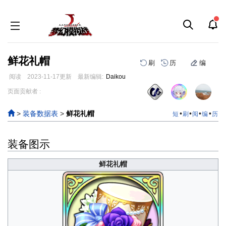
鲜花礼帽
刷
历
编
阅读
2023-11-17
更新
最新编辑:
Daikou
跳
跳
页面贡献者 :
到
到
导
搜
>
装备数据表
>
鲜花礼帽
•
•
•
•
短
刷
阅
编
历
航
索
装备图示
鲜花礼帽