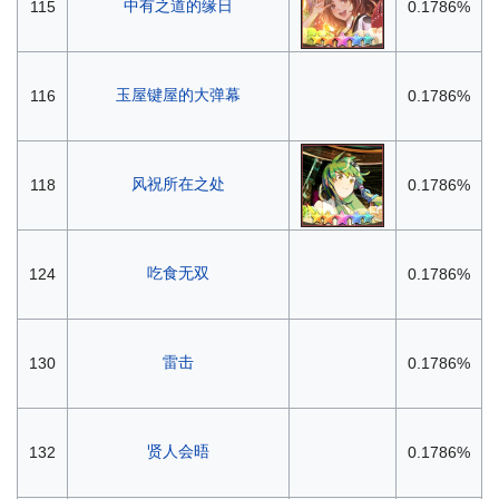
中有之道的缘日
115
0.1786%
玉屋键屋的大弹幕
116
0.1786%
风祝所在之处
118
0.1786%
吃食无双
124
0.1786%
雷击
130
0.1786%
贤人会晤
132
0.1786%