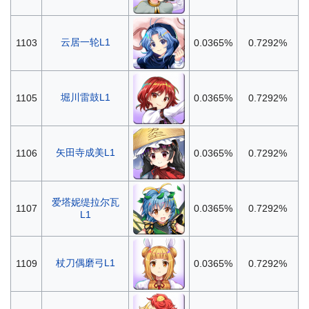
云居一轮L1
1103
0.0365%
0.7292%
堀川雷鼓L1
1105
0.0365%
0.7292%
矢田寺成美L1
1106
0.0365%
0.7292%
爱塔妮缇拉尔瓦
1107
0.0365%
0.7292%
L1
杖刀偶磨弓L1
1109
0.0365%
0.7292%