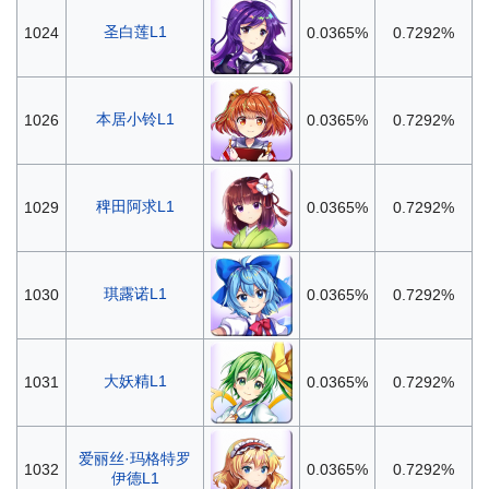
圣白莲L1
1024
0.0365%
0.7292%
本居小铃L1
1026
0.0365%
0.7292%
稗田阿求L1
1029
0.0365%
0.7292%
琪露诺L1
1030
0.0365%
0.7292%
大妖精L1
1031
0.0365%
0.7292%
爱丽丝·玛格特罗
1032
0.0365%
0.7292%
伊德L1