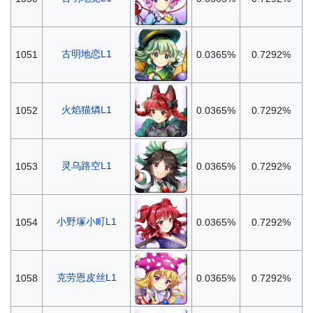
古明地恋L1
1051
0.0365%
0.7292%
火焰猫燐L1
1052
0.0365%
0.7292%
灵乌路空L1
1053
0.0365%
0.7292%
小野塚小町L1
1054
0.0365%
0.7292%
克劳恩皮丝L1
1058
0.0365%
0.7292%