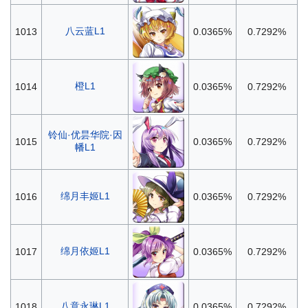
八云蓝L1
1013
0.0365%
0.7292%
橙L1
1014
0.0365%
0.7292%
铃仙·优昙华院·因
1015
0.0365%
0.7292%
幡L1
绵月丰姬L1
1016
0.0365%
0.7292%
绵月依姬L1
1017
0.0365%
0.7292%
八意永琳L1
1018
0.0365%
0.7292%