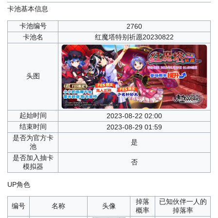
卡池基本信息
卡池编号
2760
卡池名
红魔塔特别祈愿20230822
头图
起始时间
2023-08-22 02:00
结束时间
2023-08-29 01:59
是否为官方卡
是
池
是否加入抽卡
否
模拟器
UP角色
掉落
已知伙伴一人的
编号
名称
头像
概率
掉落率