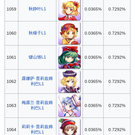
秋静叶L1
1059
0.0365%
0.7292%
秋穰子L1
1060
0.0365%
0.7292%
键山雏L1
1061
0.0365%
0.7292%
露娜萨·普莉兹姆
1062
0.0365%
0.7292%
利巴L1
梅露兰·普莉兹姆
1063
0.0365%
0.7292%
利巴L1
莉莉卡·普莉兹姆
1064
0.0365%
0.7292%
利巴L1