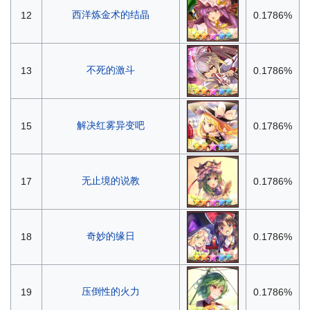
西洋炼金术的结晶
12
0.1786%
不死的激斗
13
0.1786%
解决红雾异变吧
15
0.1786%
无止境的说教
17
0.1786%
奇妙的缘日
18
0.1786%
压倒性的火力
19
0.1786%