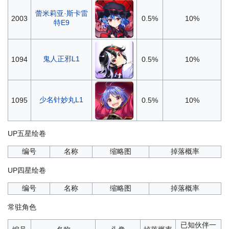
蕾米莉亚·斯卡雷
2003
0.5%
10%
特E9
鬼人正邪L1
1094
0.5%
10%
少名针妙丸L1
1095
0.5%
10%
UP五星绘卷
编号
名称
缩略图
掉落概率
UP四星绘卷
编号
名称
缩略图
掉落概率
常驻角色
已知伙伴一