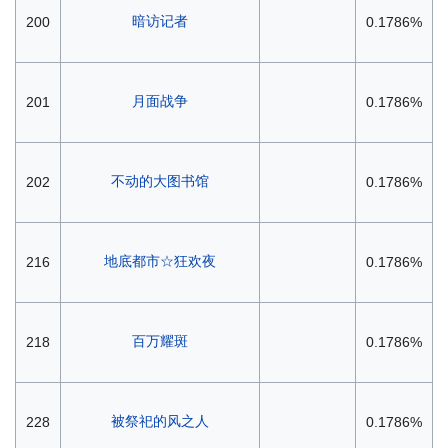
暗访记者
200
0.1786%
月面战争
201
0.1786%
不动的大图书馆
202
0.1786%
地底都市☆狂欢夜
216
0.1786%
百万耀斑
218
0.1786%
被祭祀的风之人
228
0.1786%