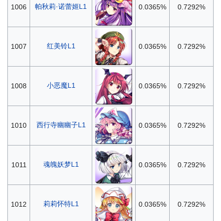
帕秋莉·诺蕾姬L1
1006
0.0365%
0.7292%
红美铃L1
1007
0.0365%
0.7292%
小恶魔L1
1008
0.0365%
0.7292%
西行寺幽幽子L1
1010
0.0365%
0.7292%
魂魄妖梦L1
1011
0.0365%
0.7292%
莉莉怀特L1
1012
0.0365%
0.7292%