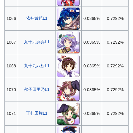
依神紫苑L1
1066
0.0365%
0.7292%
九十九弁弁L1
1067
0.0365%
0.7292%
九十九八桥L1
1068
0.0365%
0.7292%
尔子田里乃L1
1070
0.0365%
0.7292%
丁礼田舞L1
1071
0.0365%
0.7292%