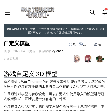
因BWiki近期更新，普通用户无法直接访问除重定向、编辑表格外的特殊页面（如
最近更改等），进行3次有效编辑后即可恢复。
自定义模型
刷
历
编
阅读
2022-04-01
更新
最新编辑:
Zyszhao
跳
跳
页面贡献者 :
到
到
导
搜
游戏自定义 3D 模型
航
索
总所周知，War Thunder 的内容开发套件功能非常强大，感兴趣的
玩家可以通过官方提供的工具将自己创建的 3D 模型导入游戏之中。
并且通过对模型的参数设定，可以在游戏中使用导入的模型进行游
戏或者测试！可以说是十分有趣的一件事！
不过在导入模型之前，我们需要对整个流程有一个系统的把握，本