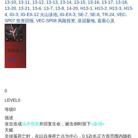
13-10
,
13-11
,
13-12
,
13-13
,
13-14
,
13-15
,
13-16
,
13-17
,
13-18
,
13-20
,
13-21
,
13-6
,
13-7
,
13-8
,
14-20
,
H13-1
,
H13-2
,
H13-3
,
H13-
4
,
IG-3
,
IG-EX-12 火山泳池
,
IG-EX-3
,
SE-7
,
SE-8
,
TR-24
,
VEC-
SP07 投资回报
,
VEC-SP08 风险投资
,
巫诅骸地
,
直面心灵
关联敌人
血珀
0
LEVEL0
等级0
描述
攻击造成
法术伤害
并回复生命，被击倒时留下
<血珀>
天赋
非掉落死亡时，在以自身死亡点为中心，0.5边长正方形范围内随机