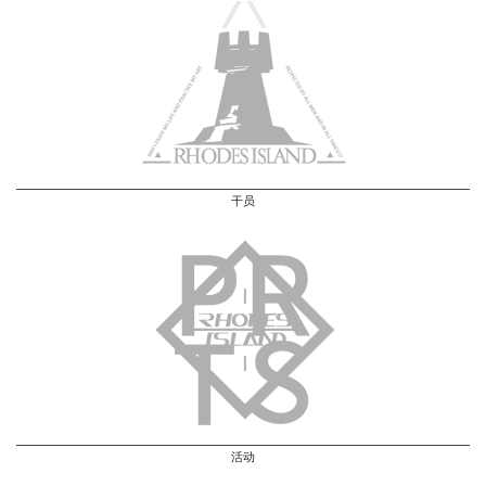
干员
活动