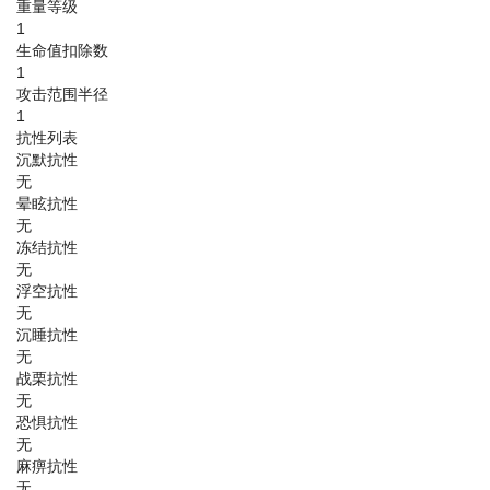
重量等级
1
生命值扣除数
1
攻击范围半径
1
抗性列表
沉默抗性
无
晕眩抗性
无
冻结抗性
无
浮空抗性
无
沉睡抗性
无
战栗抗性
无
恐惧抗性
无
麻痹抗性
无