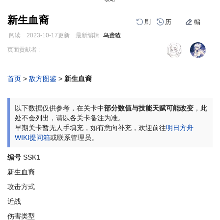
新生血裔
刷
历
编
阅读
2023-10-17
更新
最新编辑:
乌聋猹
跳
跳
页面贡献者 :
到
到
导
搜
航
索
首页
>
敌方图鉴
>
新生血裔
编
刷
历
以下数据仅供参考，在关卡中
部分数值与技能天赋可能改变
，此
处不会列出，请以各关卡备注为准。
早期关卡暂无人手填充，如有意向补充，欢迎前往
明日方舟
WIKI提问箱
或联系管理员。
编号
SSK1
新生血裔
攻击方式
近战
伤害类型