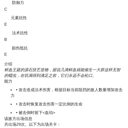
防御力
C
元素抗性
E
法术抗性
B
损伤抵抗
E
介绍
鲜血王庭的源石技艺造物，据说几滴鲜血就能催生一大群这样无智
的蠕虫，在饥渴得到满足之前，它们永远不会松口。
能力
• 攻击造成法术伤害，根据目标当前阻挡的敌人数量增加攻击
力
• 攻击时恢复攻击伤害一定比例的生命
• 被击倒时留下<血珀>
该敌方出场信息
共出场29次。以下为出场关卡：