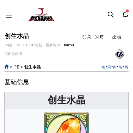
创生水晶
刷
历
编
阅读
2021-10-02
更新
最新编辑:
Daikou
跳
跳
页面贡献者 :
到
到
导
搜
> [[:]]
>
创生水晶
•
•
•
•
短
刷
阅
编
历
航
索
基础信息
创生水晶