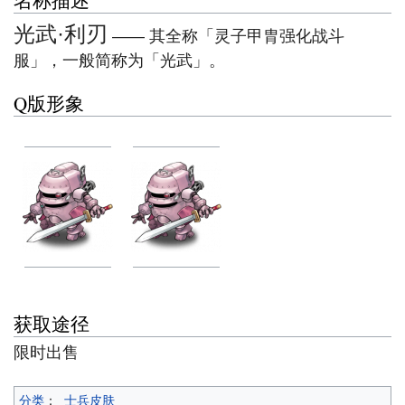
名称描述
光武·利刃
—— 其全称「灵子甲胄强化战斗
服」，一般简称为「光武」。
Q版形象
光武·利刃
光武·利刃
骨兽
骨犀
获取途径
限时出售
分类
：
士兵皮肤