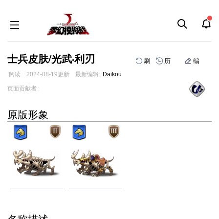
士兵皮肤/光武·利刃
刷
历
编
阅读
2024-08-19
更新
最新编辑:
Daikou
跳
跳
页面贡献者 :
到
到
导
搜
原版形象
航
索
骨兽
骨犀