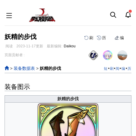
妖精的步伐
刷
历
编
阅读
2023-11-17
更新
最新编辑:
Daikou
跳
跳
页面贡献者 :
到
到
导
搜
>
装备数据表
>
妖精的步伐
•
•
•
•
短
刷
阅
编
历
航
索
装备图示
妖精的步伐