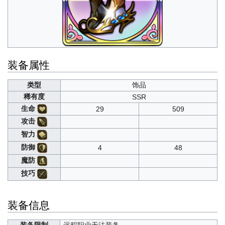
装备属性
类型
饰品
稀有度
SSR
生命
29
509
攻击
智力
防御
4
48
魔防
技巧
装备信息