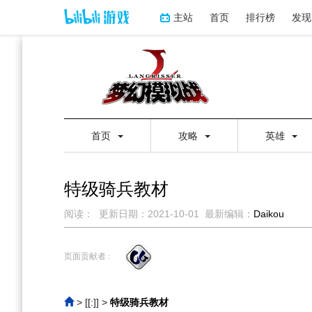
主站
首页
排行榜
发现
首页
攻略
英雄
特级骑兵教材
阅读：
更新日期：
2021-10-01
最新编辑：
Daikou
跳
跳
到
到
页面贡献者 :
导
搜
航
索
> [[:]]
>
特级骑兵教材