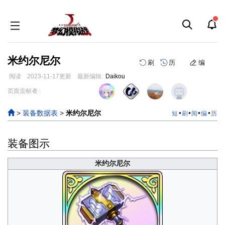
米约尔尼尔
刷
历
编
阅读
2023-11-17
更新
最新编辑:
Daikou
跳
跳
页面贡献者 :
到
到
导
搜
>
装备数据表
>
米约尔尼尔
•
•
•
•
短
刷
阅
编
历
航
索
装备图示
米约尔尼尔