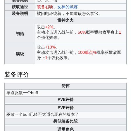
装备限制
步、水、僧
获取途径
装备召唤
、
女神的试炼
装备说明
被闪电环绕着，不知道该怎么拿它。
雷神之力
攻击
+2%
。
主动攻击进入战斗前，
50%
概率驱散敌军身上
1
初始
个强化效果。
攻击
+10%
。
主动攻击进入战斗前，
100
单点%
概率驱散敌军
满级
身上
1
个强化效果。
装备评价
简评
单点驱散一个buff
PVE评价
PVP评价
驱散一个buff已经不太适合现在的版本了
类似装备比较
适用角色