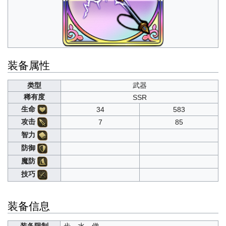
装备属性
类型
武器
稀有度
SSR
生命
34
583
攻击
7
85
智力
防御
魔防
技巧
装备信息