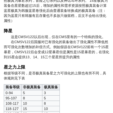
然极真为暴君系列，冒险之心系列以及神话耳环系列。 15星极真为
装备在星星数超过15后，增加的属性和需求资源按照极真装备计算
蓝星极真为韩服蓝星卷强化后由普通装备转换成的极真装备（注：
因为蓝星只有韩服有且存量也不多故只做留档，后文不会给出强化
属性）
降星
这是CMSV122以后出现，仅在CMS里有的一个特殊的强化。
在CMSV122后国服对已有强化的装备做出了强化属性不降低然
而可强化次数增加的补偿方式。例如假设在CMSV122前有一个15星
暴君，CMSV122后会变成12星暴君但是属性是15星暴君的，在强化
到15星会提供13、14、15三个星星所提升的属性
星之力上限
根据等级不同，是否极真装备星之力可强化的上限也有所不同，具
体规则见下表
装备等级
非极真装备
极真装备
0-94
5
3
95-107
8
5
108-117
10
8
118-127
15
10