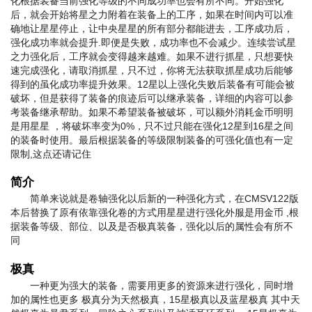
化根据装备当前强化等级的不同成功率也会有所不同。开始强化
后，就会开始将星之力附着在装备上的工序，如果在时间内可以准
确地让星星停止，让中央星星的所有部分都能进去，工序成功后，
强化成功率就会提升.即便是失败，成功率也不会减少。连续尝试星
之力强化后，工序就会变得越来越难。如果不进行抓星，只想要快
速完成强化，请取消抓星，只不过，你将无法获取抓星成功后能够
得到的虽化成功率提升效果。12星以上强化失败后装备有可能会被
破坏，但是获得了装备的痕迹后可以继承装备，详细的内容可以参
考装备继承帮助。如果不希望装备被破坏，可以额外消耗金币
明明
是用星星
，将破坏率变为0%，只不过只能在强化12星到16星之间
的装备时使用。最后根据装备的等级限制装备的可强化值也有一定
限制,这点还请记住
简介
简单来说就是卷轴强化以后新的一种强化方式，在CMSV122版
本后替换了原有依靠强化卷的方式用星星进行强化
外服是用金币
,根
据装备等级、部位、以及是否极真装备，强化以后的属性会有所不
同
极真
一种更为强大的装备，需要用更多的资源来进行强化，同时增
加的属性也更多 极真分为天然极真，15星极真以及蓝星极真 其中天