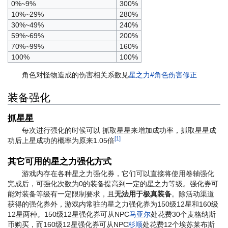
0%~9%
300%
10%~29%
280%
30%~49%
240%
59%~69%
200%
70%~99%
160%
100%
100%
角色对怪物造成的伤害相关系数见
星之力#角色伤害修正
装备强化
抓星星
每次进行强化的时候可以 抓取星星来增加成功率，抓取星星成
[1]
功后上星成功的概率为原来1.05倍
其它可用的星之力强化方式
游戏内存在各种星之力强化券，它们可以直接将使用卷轴强化
完成后，可强化次数为0的装备提高到一定的星之力等级。强化券可
能对装备等级有一定限制要求，且
无法用于极真装备
。除活动渠道
获得的强化券外，游戏内常驻的星之力强化券为150级12星和160级
12星两种。150级12星强化券可从NPC
马亚尔
处花费30个麦格纳斯
币购买，而160级12星强化券可从NPC
杉顺
处花费12个埃苏莱布斯