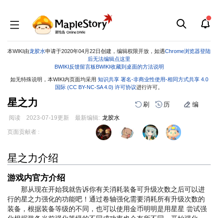
本WIKI由
龙胶水
申请于2020年04月22日创建，编辑权限开放，如遇
Chrome浏览器登陆
后无法编辑点这里
BWIKI反馈留言板
BWIKI收藏到桌面的方法说明
如无特殊说明，本WIKI内页面均采用
知识共享 署名-非商业性使用-相同方式共享 4.0
国际 (CC BY-NC-SA 4.0) 许可协议
进行许可。
星之力
刷
历
编
阅读
2023-07-19
更新
最新编辑:
龙胶水
跳
跳
页面贡献者 :
到
到
导
搜
星之力介绍
航
索
游戏内官方介绍
那从现在开始我就告诉你有关消耗装备可升级次数之后可以进
行的星之力强化的功能吧！通过卷轴强化需要消耗所有升级次数的
装备，根据装备等级的不同，也可以使用金币
明明是用星星
尝试强