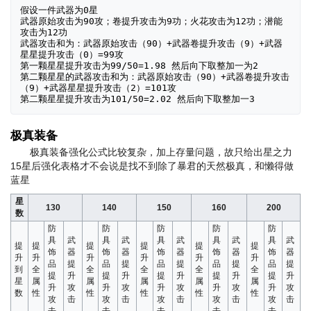
假设一件武器为0星

武器原始攻击为90攻；卷提升攻击为9功；火花攻击为12功；潜能
攻击为12功

武器攻击和为：武器原始攻击（90）+武器卷提升攻击（9）+武器
星星提升攻击（0）=99攻

第一颗星星提升攻击为99/50=1.98 然后向下取整加一为2

第二颗星星的武器攻击和为：武器原始攻击（90）+武器卷提升攻击
（9）+武器星星提升攻击（2）=101攻

极真装备
极真装备强化公式比较复杂，加上存量问题，故只给出星之力
15星后强化表格
才不会说是找不到除了暴君的天然极真，和懒得做
蓝星
星
130
140
150
160
200
数
防
防
防
防
防
具
武
具
武
具
武
具
武
具
武
提
提
提
提
提
提
饰
器
饰
器
饰
器
饰
器
饰
器
升
升
升
升
升
升
品
提
品
提
品
提
品
提
品
提
到
全
全
全
全
全
提
升
提
升
提
升
提
升
提
升
星
属
属
属
属
属
升
攻
升
攻
升
攻
升
攻
升
攻
数
性
性
性
性
性
攻
击
攻
击
攻
击
攻
击
攻
击