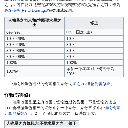
之后，
内在能力
【按照防御力的比例增加伤害固定值】
之前，作为
最终伤害(Final Damage%)
类加成应用。
人物星之力总和/地图要求星之
修正
力
0%（固定1血）
0%~9%
10%~29%
10%
30%~49%
30%
59%~69%
50%
70%~99%
70%
100%
100%
每多一个星星+1%伤害最高
100%+
20%
怪物对角色造成的伤害相关系数见
星之力#怪物伤害修正
。
怪物伤害修正
如果地图是
星之力
地图，怪物
造成的伤害
（不是怪物的攻击
力）会根据角色相应的点数‏‎乘以一个系数。系数直接乘在
怪物伤害
计算的系数A
上。对于百分比血量攻击，该系数无效。
人物星之力总和/地图要求星之力
修正