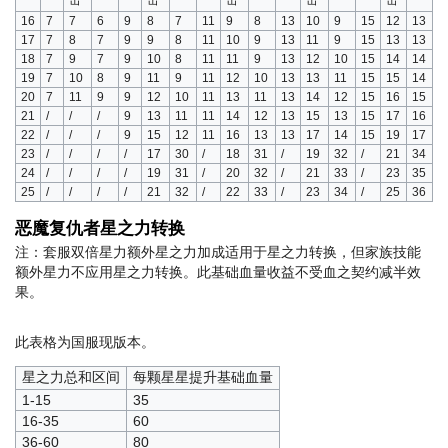
击
击
击
击
击
16
7
7
6
9
8
7
11
9
8
13
10
9
15
12
13
17
7
8
7
9
9
8
11
10
9
13
11
9
15
13
13
18
7
9
7
9
10
8
11
11
9
13
12
10
15
14
14
19
7
10
8
9
11
9
11
12
10
13
13
11
15
15
14
20
7
11
9
9
12
10
11
13
11
13
14
12
15
16
15
21
/
/
/
9
13
11
11
14
12
13
15
13
15
17
16
22
/
/
/
9
15
12
11
16
13
13
17
14
15
19
17
23
/
/
/
/
17
30
/
18
31
/
19
32
/
21
34
24
/
/
/
/
19
31
/
20
32
/
21
33
/
23
35
25
/
/
/
/
21
32
/
22
33
/
23
34
/
25
36
恶魔复仇者星之力转换
注：套服双倍星力额外星之力加成适用于星之力转换，但家族技能
额外星力不应用星之力转换。此基础血量收益不受血之契约减半效
果。
此表格为国服现版本。
星之力总和区间
每颗星星提升基础血量
1-15
35
16-35
60
36-60
80