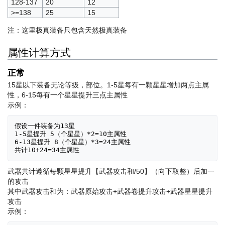
128-137
20
12
>=138
25
15
注：这里极真装备只包含天然极真装备
属性计算方式
正常
15星以下装备无论等级，部位。1-5星每有一颗星星增加两点主属
性，6-15每有一个星星提升三点主属性
示例：
假设一件装备为13星

1-5星提升 5（个星星）*2=10主属性

6-13星提升 8（个星星）*3=24主属性

武器共计遵循每颗星星提升【武器攻击和/50】（向下取整）后加一
的攻击
其中武器攻击和为：武器原始攻击+武器卷提升攻击+武器星星提升
攻击
示例：