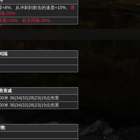
件
+8%、从冲刺到射击的速度+10%、
腰
隔-30%
度+10%、射击间隔-20%
间隔
害衰减
1000米 36|34|32|28|23|19点伤害
1000米 36|34|32|28|23|19点伤害
弹数