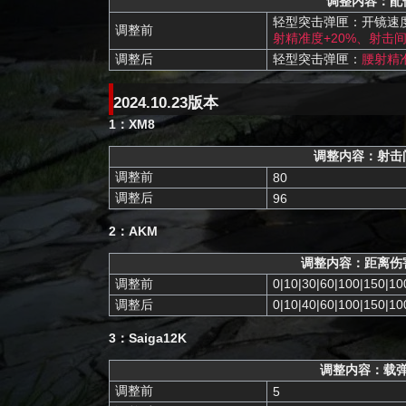
调整内容：配
轻型突击弹匣：开镜速度
调整前
射精准度+20%、射击间
调整后
轻型突击弹匣：
腰射精准
2024.10.23版本
1：XM8
调整内容：射击
调整前
80
调整后
96
2：AKM
调整内容：距离伤
调整前
0|10|30|60|100|150|
调整后
0|10|40|60|100|150|
3：Saiga12K
调整内容：载
调整前
5