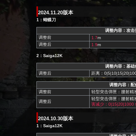
航
索
2024.11.20版本
1：蝴蝶刀
调整内容：攻击
调整前
1.7
m
调整后
1.9
m
2：Saiga12K
调整内容：基础
调整后
距离：0|5|10|15|20|10
调整内容：配
调整前
轻型突击弹匣：腰射精准度
轻型突击弹匣：腰射精准
调整后
害减少：0|15|20|1000 
2024.10.30版本
1：Saiga12K