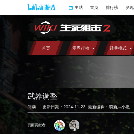
主站
首页
排行榜
发现
首页
零界行动
经典模式
武器调整
阅读：
更新日期：
2024-11-23
最新编辑：
萌新灬小瓜
跳
跳
到
到
页面贡献者 :
导
搜