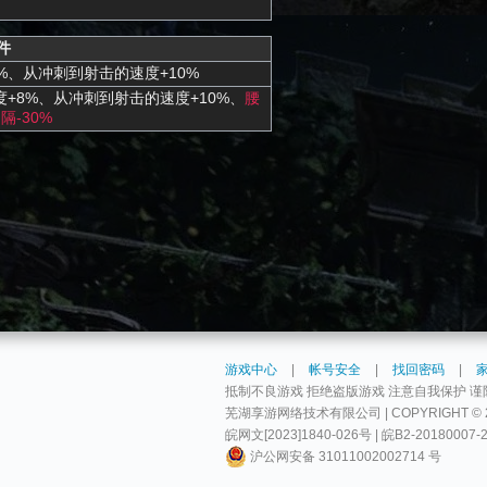
件
%、从冲刺到射击的速度+10%
+8%、从冲刺到射击的速度+10%、
腰
隔-30%
游戏中心
|
帐号安全
|
找回密码
|
抵制不良游戏 拒绝盗版游戏 注意自我保护 谨
芜湖享游网络技术有限公司 | COPYRIGHT © 2009-
皖网文[2023]1840-026号 | 皖B2-20180007-
沪公网安备 31011002002714 号