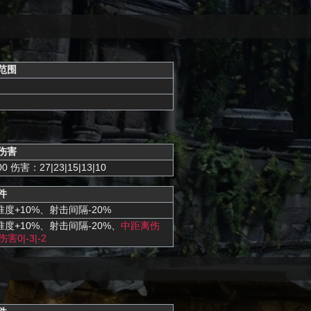
范围
伤害
00 伤害：27|23|15|13|10
件
+10%、射击间隔-20%
度+10%、射击间隔-20%、
中距离伤
伤害0|-3|-2