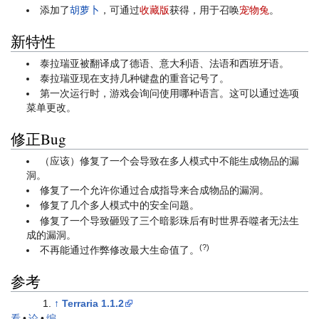
添加了
胡萝卜
，可通过
收藏版
获得，用于召唤
宠物兔
。
新特性
泰拉瑞亚被翻译成了德语、意大利语、法语和西班牙语。
泰拉瑞亚现在支持几种键盘的重音记号了。
第一次运行时，游戏会询问使用哪种语言。这可以通过选项
菜单更改。
修正Bug
（应该）修复了一个会导致在多人模式中不能生成物品的漏
洞。
修复了一个允许你通过合成指导来合成物品的漏洞。
修复了几个多人模式中的安全问题。
修复了一个导致砸毁了三个暗影珠后有时世界吞噬者无法生
成的漏洞。
(?)
不再能通过作弊修改最大生命值了。
参考
↑
Terraria 1.1.2
看
•
论
•
编