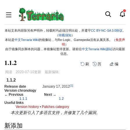
本站文本内容除另有声明外，转载时均必须注明出处，并遵守
CC BY-NC-SA 3.0协议
。
（
转载须知
）
本站是
中文Terraria Wiki
的镜像站，与Re-Logic、Gamepedia没有从属关系。（
免责声
明
）
由于镜像同步脚本的问题，本镜像站暂停更新。请前往
中文Terraria Wiki源站
访问最新
信息。
1.1.2
刷
历
编
阅读
2020-07-10
更新
最新编辑:
跳
跳
1.1.2
到
到
[1]
Release date
January 17, 2012
导
搜
Version chronology
← Previous
Next →
航
索
1.1.1
1.2
Useful links
Version history
•
Patches category
本次更新引入了多语言支持，并修复了几个漏洞。
新添加