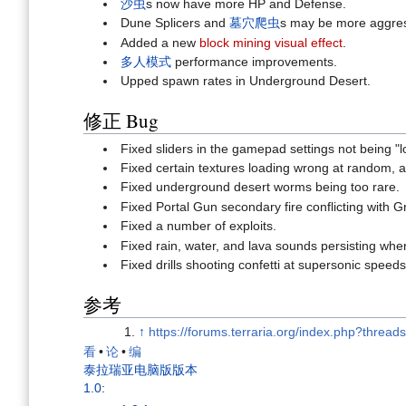
沙虫
s now have more HP and Defense.
Dune Splicers and
墓穴爬虫
s may be more aggres
Added a new
block mining visual effect
.
多人模式
performance improvements.
Upped spawn rates in Underground Desert.
修正 Bug
Fixed sliders in the gamepad settings not being 
Fixed certain textures loading wrong at random, a
Fixed underground desert worms being too rare.
Fixed Portal Gun secondary fire conflicting with
Fixed a number of exploits.
Fixed rain, water, and lava sounds persisting whe
Fixed drills shooting confetti at supersonic speed
参考
↑
https://forums.terraria.org/index.php?threa
看
•
论
•
编
泰拉瑞亚电脑版版本
1.0
: