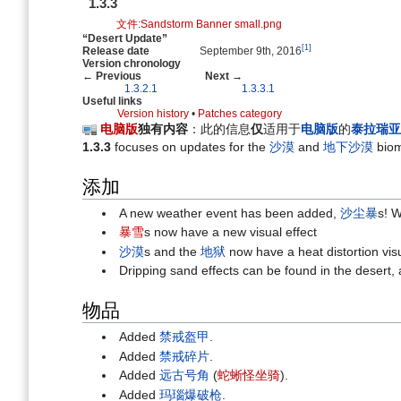
航
索
1.3.3
文件:Sandstorm Banner small.png
“Desert Update”
[1]
Release date
September 9th, 2016
Version chronology
← Previous
Next →
1.3.2.1
1.3.3.1
Useful links
Version history
•
Patches category
电脑版
独有内容
：此的信息
仅
适用于
电脑版
的
泰拉瑞亚
1.3.3
focuses on updates for the
沙漠
and
地下沙漠
biom
添加
A new weather event has been added,
沙尘暴
s! 
暴雪
s now have a new visual effect
沙漠
s and the
地狱
now have a heat distortion visu
Dripping sand effects can be found in the desert
物品
Added
禁戒盔甲
.
Added
禁戒碎片
.
Added
远古号角
(
蛇蜥怪坐骑
).
Added
玛瑙爆破枪
.