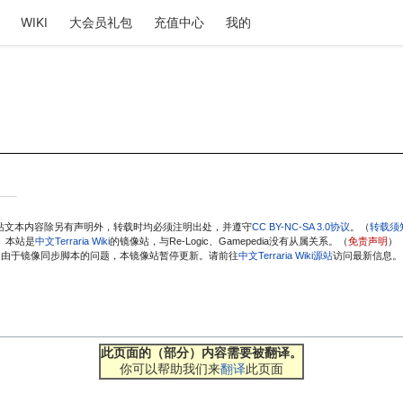
WIKI
大会员礼包
充值中心
我的
站文本内容除另有声明外，转载时均必须注明出处，并遵守
CC BY-NC-SA 3.0协议
。（
转载须
本站是
中文Terraria Wiki
的镜像站，与Re-Logic、Gamepedia没有从属关系。（
免责声明
）
由于镜像同步脚本的问题，本镜像站暂停更新。请前往
中文Terraria Wiki源站
访问最新信息。
此页面的（部分）内容需要被翻译。
你可以帮助我们来
翻译
此页面