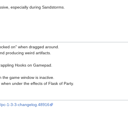
sive, especially during Sandstorms.
"locked on" when dragged around.
nd producing weird artifacts.
 Grappling Hooks on Gamepad.
n the game window is inactive.
s when under the effects of Flask of Party.
ds/pc-1-3-3-changelog.48916