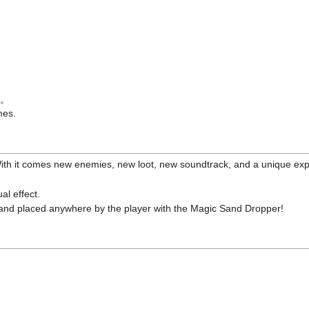
。
es.
With it comes new enemies, new loot, new soundtrack, and a unique exp
al effect.
, and placed anywhere by the player with the Magic Sand Dropper!