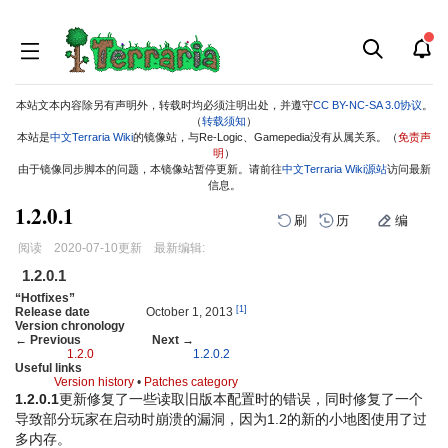
本站文本内容除另有声明外，转载时均必须注明出处，并遵守
CC BY-NC-SA 3.0协议
。
（
转载须知
）
本站是
中文Terraria Wiki
的镜像站，与Re-Logic、Gamepedia没有从属关系。（
免责声
明
）
由于镜像同步脚本的问题，本镜像站暂停更新。请前往
中文Terraria Wiki源站
访问最新
信息。
1.2.0.1
刷
历
编
阅读
2020-07-10
更新
最新编辑:
跳
跳
1.2.0.1
到
到
“Hotfixes”
导
搜
[1]
Release date
October 1, 2013
Version chronology
航
索
← Previous
Next →
1.2.0
1.2.0.2
Useful links
Version history
•
Patches category
1.2.0.1
更新修复了一些读取旧版本配置时的错误，同时修复了一个
导致部分玩家在启动时崩溃的漏洞，因为1.2的新的小地图使用了过
多内存。