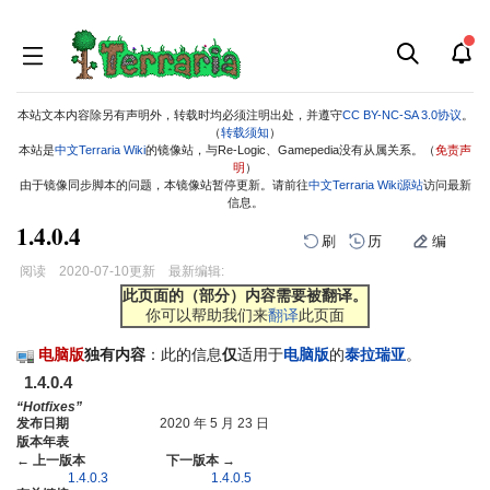
本站文本内容除另有声明外，转载时均必须注明出处，并遵守
CC BY-NC-SA 3.0协议
。
（
转载须知
）
本站是
中文Terraria Wiki
的镜像站，与Re-Logic、Gamepedia没有从属关系。（
免责声
明
）
由于镜像同步脚本的问题，本镜像站暂停更新。请前往
中文Terraria Wiki源站
访问最新
信息。
1.4.0.4
刷
历
编
阅读
2020-07-10
更新
最新编辑:
跳
跳
此页面的（部分）内容需要被翻译。
你可以帮助我们来
翻译
此页面
到
到
导
搜
电脑版
独有内容
：此的信息
仅
适用于
电脑版
的
泰拉瑞亚
。
航
索
1.4.0.4
“Hotfixes”
发布日期
2020 年 5 月 23 日
版本年表
← 上一版本
下一版本 →
1.4.0.3
1.4.0.5