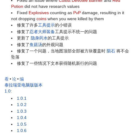
Fixed an issue where
Cultist Devotee Banner
and
Red
Potion
did not have research values
Fixed
Explosives
counting as
PvP
damage, resulting in it
not dropping
coins
when you were killed by them
修复了许多
工具提示
的小错误
修复了
忍者大师装备
工具提示不统一的问题
更新了
隐身药水
的工具提示
修复了
鱼菇汤
的外观问题
修复了一个问题，当地图顶部全部被方块覆盖时
陨石
将不会
坠落
修复了一些情况下文本获得随机新行的问题
看
•
论
•
编
泰拉瑞亚电脑版版本
1.0
:
1.0.1
1.0.2
1.0.3
1.0.4
1.0.5
1.0.6