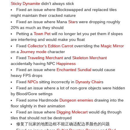
Sticky Dynamite
didn't always stick
Fixed an issue where Blockswapped and replaced tiles
might maintain their cracked nature
Fixed an issue where Mana
Star
s were dropping roughly
20% as much as they should
Petting a
Town Pet
will no longer let you pet them if slopes
are interfering and would make you float
Fixed
Collector's Edition
Carrot
overriding the
Magic Mirror
on a
Journey mode
character
Fixed
Traveling Merchant
and
Skeleton Merchant
accidentally having NPC
Happiness
Fixed an issue where
Enchanted Sundial
would cause
heavy FPS drops
Fixed
NPCs
sitting incorrectly in
Dynasty Chair
s
Fixed an issue where a lot of non-gore objects were hidden
by Blood/Gore settings
Fixed some Hardmode
Dungeon
enemies
drawing into the
floor slightly in their animation
Fixed an issue where
Digging Molecart
would dig through
tiles that should not be destroyed
修复了玩家的地图边框不能正确适配边界颜色的问题