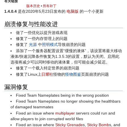
有关链接
版本历史
•
所有补丁
1.4.0.4
是在2020年5月23日发布的
电脑版
的一个小更新
崩溃修复与性能改进
做了一些优化以提升游戏表现
修复了一些内存管理上的问题
修复了
光源
中
照明模式
导致崩溃的问题
添加了一个服务器配置设置“缓慢的液体”，该设置将最大移动
液体/快速沉降条件恢复为1.3.5.3的设置，默认为关闭。启用此
选项将减少可以同时移动的液体量，但可能会减少延迟。
修复了一个载入特定世界的崩溃问题
修复了Linux上
日耀柱
怪物的
怪物图鉴
页面崩溃的问题
漏洞修复
Fixed Team Nameplates being in the wrong position
Fixed Team Nameplates no longer showing the healthbars
of damaged teammates
Fixed an issue where
multiplayer
servers could run and
allow players to join corrupted world files
Fixed an issue where
Sticky Grenade
s,
Sticky Bomb
s, and