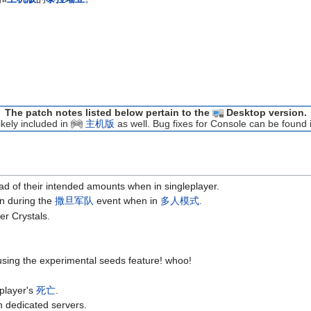
The patch notes listed below pertain to the
Desktop version.
ikely included in
主机版
as well. Bug fixes for Console can be found 
ead of their intended amounts when in singleplayer.
wn during the
撒旦军队
event when in
多人模式
.
er Crystals.
 using the experimental seeds feature! whoo!
 player's
死亡
.
n dedicated servers.