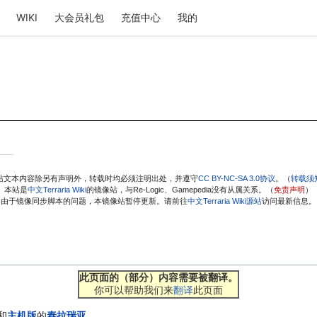
WIKI
大会员礼包
充值中心
我的
站文本内容除另有声明外，转载时均必须注明出处，并遵守
CC BY-NC-SA 3.0协议
。（
转载须
本站是
中文Terraria Wiki
的镜像站，与Re-Logic、Gamepedia没有从属关系。（
免责声明
）
由于镜像同步脚本的问题，本镜像站暂停更新。请前往
中文Terraria Wiki源站
访问最新信息。
此页面的（部分）内容需要被翻译。
你可以帮助我们来
翻译
此页面
和
主机版
的
泰拉瑞亚
。