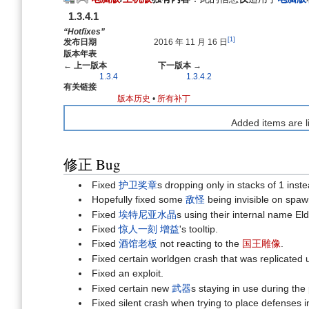
航
索
1.3.4.1
“Hotfixes”
[1]
发布日期
2016 年 11 月 16 日
版本年表
← 上一版本
下一版本 →
1.3.4
1.3.4.2
有关链接
版本历史
•
所有补丁
Added items are l
修正 Bug
Fixed
护卫奖章
s dropping only in stacks of 1 inst
Hopefully fixed some
敌怪
being invisible on spa
Fixed
埃特尼亚水晶
s using their internal name Eld
Fixed
惊人一刻
增益
's tooltip.
Fixed
酒馆老板
not reacting to the
国王雕像
.
Fixed certain worldgen crash that was replicated
Fixed an exploit.
Fixed certain new
武器
s staying in use during the
Fixed silent crash when trying to place defenses i