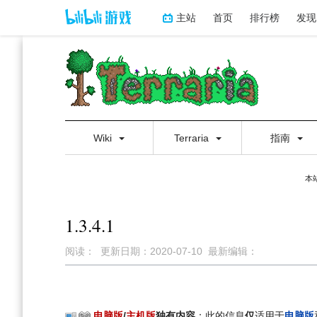
主站
首页
排行榜
发现
Wiki
Terraria
指南
本
1.3.4.1
阅读：
更新日期：
2020-07-10
最新编辑：
跳
跳
到
到
导
搜
电脑版
/
主机版
独有内容
：此的信息
仅
适用于
电脑版