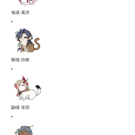
兔绒·葛洪
猴绒·祢衡
鼬绒·张郃