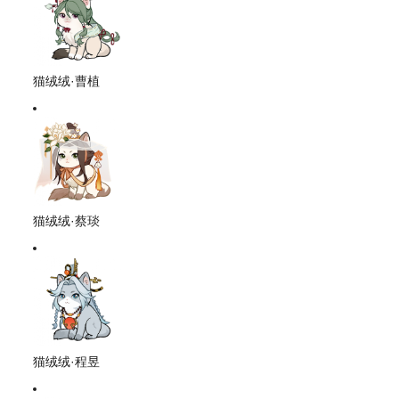
猫绒绒·曹植
猫绒绒·蔡琰
猫绒绒·程昱