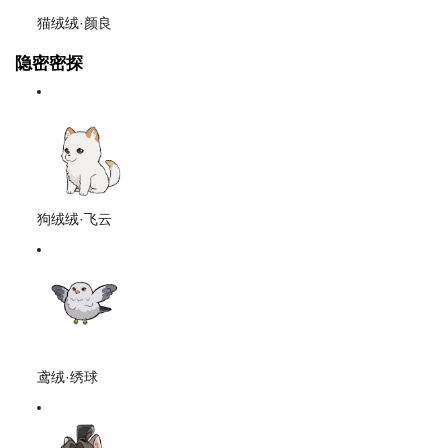
猫绒绒·颜良
隐密密探
狗绒绒·飞云
鸢绒·绣球