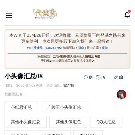
本WIKI于23/4/26开通，欢迎收藏，希望给殿下的登基之路带来
更多便利，也欢迎更多殿下加入我们来一起搭建！
Wiki反馈群：945258792
编辑帮助：
指南
| 捉虫许愿：
反馈
【长期招新】
活动
/
密探
/
道具
相关录入
编辑及考据
无门槛✔️自由领取鸢工✔️雀部沉浸体验✔️
小头像汇总08
刷
历
编
阅读
2025-07-03
更新
最新编辑:
霖77吖
跳
跳
页面贡献者 :
到
到
导
搜
心纸君汇总
广陵王小头像汇总
航
索
其他小头像汇总
其他头像汇总
QQ人汇总