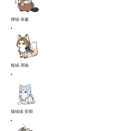
狸绒·张邈
狐绒·周瑜
猫绒绒·安期