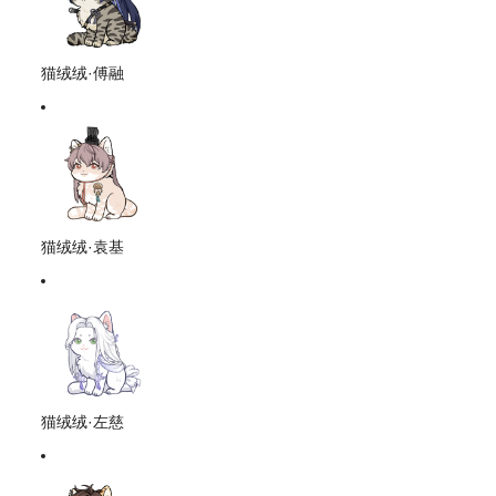
猫绒绒·傅融
猫绒绒·袁基
猫绒绒·左慈