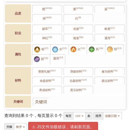
(2916)
(6766)
(1903)
橙
紫
蓝
品质
(408)
(9)
绿
白
(71)
(28)
(21)
破军
龙盾
岐黄
职业
(74)
(68)
(52)
神纪
诡道
通用
(33)
(34)
(23)
(27)
(33)
火
风
阳
地
水
属性
(37)
通用
(18)
阴
(201)
(23)
(18)
密探礼物
突破材料
修为材料
材料
(4)
(127)
(22)
命盘材料
化极材料
据点材料
(11)
(12)
养成材料
星石材料
关键词
关键词
查询到结果
0
个，每页显示
0
个
每页
100
条
排序
创建日期
⚠ JS文件加载错误，请刷新页面。
升降
降序