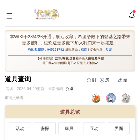
本WIKI于23/4/26开通，欢迎收藏，希望给殿下的登基之路带来
更多便利，也欢迎更多殿下加入我们来一起搭建！
Wiki反馈群：945258792
编辑帮助：
指南
| 捉虫许愿：
反馈
【长期招新】
活动
/
密探
/
道具
相关录入
编辑及考据
无门槛✔️自由领取鸢工✔️雀部沉浸体验✔️
道具查询
刷
历
编
阅读
2026-04-29
更新
最新编辑:
乔泽
跳
跳
页面贡献者 :
到
到
导
搜
道具总览
航
索
活动
密探
家具
互动
界面