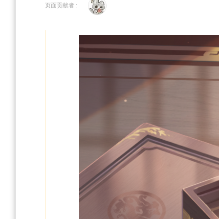
到
到
页面贡献者 :
导
搜
航
索