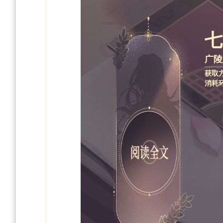
七
广陵
获取
消耗环