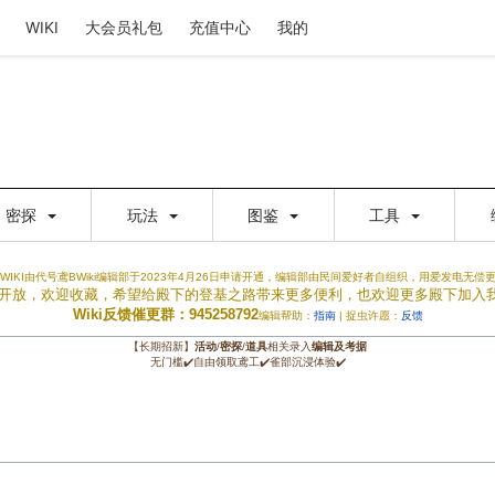
WIKI
大会员礼包
充值中心
我的
密探
玩法
图鉴
工具
WIKI由代号鸢BWiki编辑部于2023年4月26日申请开通，编辑部由民间爱好者自组织，用爱发电无偿
权限开放，欢迎收藏，希望给殿下的登基之路带来更多便利，也欢迎更多殿下加入
Wiki反馈催更群：945258792
编辑帮助：
指南
| 捉虫许愿：
反馈
【长期招新】
活动
/
密探
/
道具
相关录入
编辑及考据
无门槛✔️自由领取鸢工✔️雀部沉浸体验✔️