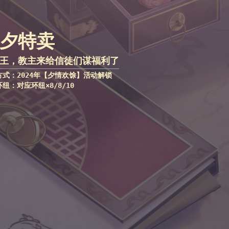
夕特卖
王，教主来给信徒们谋福利了
方式：2024年【夕情欢馀】活动解锁
纽：对应环纽×8/8/10