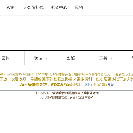
WIKI
大会员礼包
充值中心
我的
密探
玩法
图鉴
工具
WIKI由代号鸢BWiki编辑部于2023年4月26日申请开通，编辑部由民间爱好者自组织，用爱发电无偿
权限开放，欢迎收藏，希望给殿下的登基之路带来更多便利，也欢迎更多殿下加入
Wiki反馈催更群：945258792
编辑帮助：
指南
| 捉虫许愿：
反馈
【长期招新】
活动
/
密探
/
道具
相关录入
编辑及考据
无门槛✔️自由领取鸢工✔️雀部沉浸体验✔️