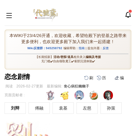
本WIKI于23/4/26开通，欢迎收藏，希望给殿下的登基之路带来
更多便利，也欢迎更多殿下加入我们来一起搭建！
Wiki反馈群：945258792
编辑帮助：
指南
| 捉虫许愿：
反馈
【长期招新】
活动
/
密探
/
道具
相关录入
编辑及考据
无门槛✔️自由领取鸢工✔️雀部沉浸体验✔️
恋念剧情
刷
历
编
阅读
2026-02-27
更新
最新编辑:
丧心病狂幽幽子
跳
跳
页面贡献者 :
到
到
导
搜
刘辩
傅融
袁基
左慈
孙策
航
索