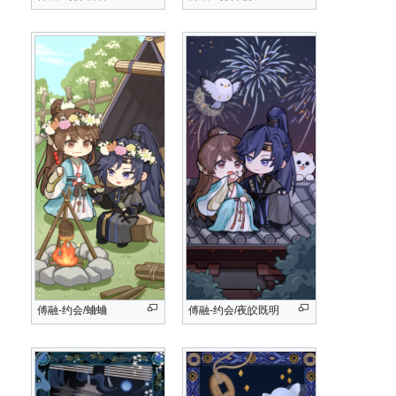
傅融-约会/蛐蛐
傅融-约会/夜皎既明