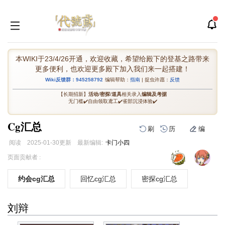
本WIKI于23/4/26开通，欢迎收藏，希望给殿下的登基之路带来
更多便利，也欢迎更多殿下加入我们来一起搭建！
Wiki反馈群：945258792
编辑帮助：
指南
| 捉虫许愿：
反馈
【长期招新】
活动
/
密探
/
道具
相关录入
编辑及考据
无门槛✔️自由领取鸢工✔️雀部沉浸体验✔️
Cg汇总
刷
历
编
阅读
2025-01-30
更新
最新编辑:
卡门小四
跳
跳
页面贡献者 :
到
到
导
搜
约会cg汇总
回忆cg汇总
密探cg汇总
航
索
刘辩