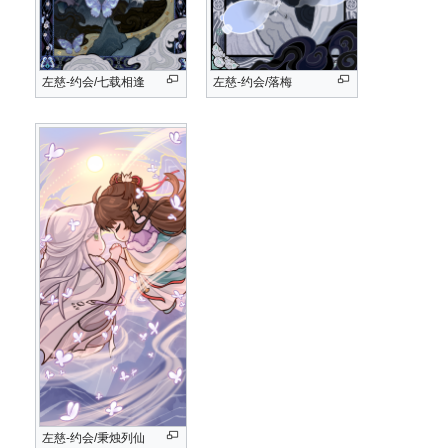
左慈-约会/七载相逢
左慈-约会/落梅
左慈-约会/秉烛列仙