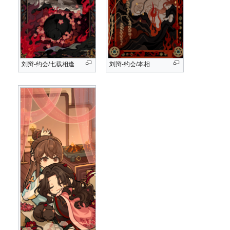
刘辩-约会/七载相逢
刘辩-约会/本相