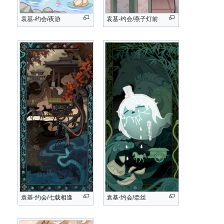
袁基-约会/夜游
袁基-约会/燕子灯前
袁基-约会/七载相逢
袁基-约会/牵丝