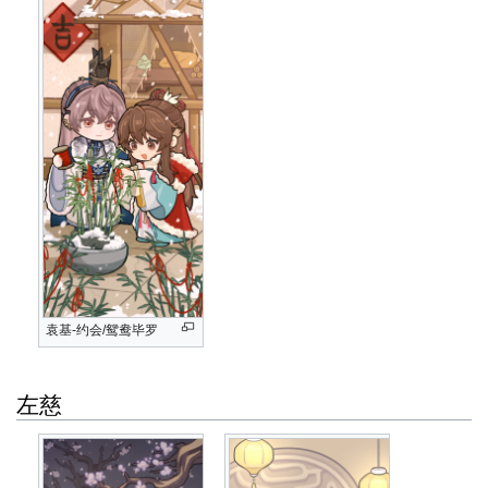
袁基-约会/鸳鸯毕罗
左慈