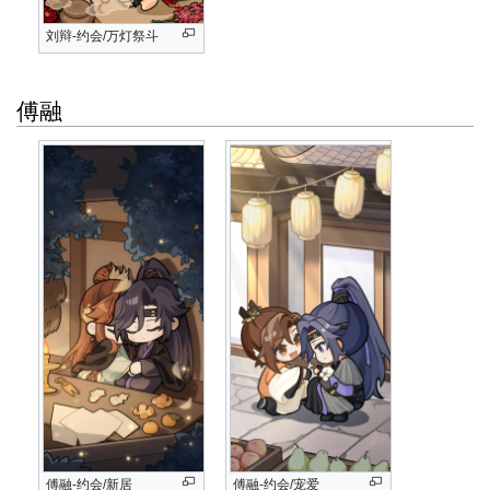
刘辩-约会/万灯祭斗
傅融
傅融-约会/新居
傅融-约会/宠爱