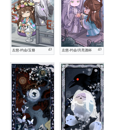
左慈-约会/玉簪
左慈-约会/月亮酒杯