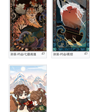
孙策-约会/七载相逢
孙策-约会/夜猎