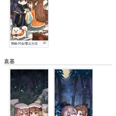
傅融-约会/繁云火浣
袁基