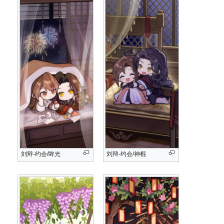
刘辩-约会/眸光
刘辩-约会/神棍