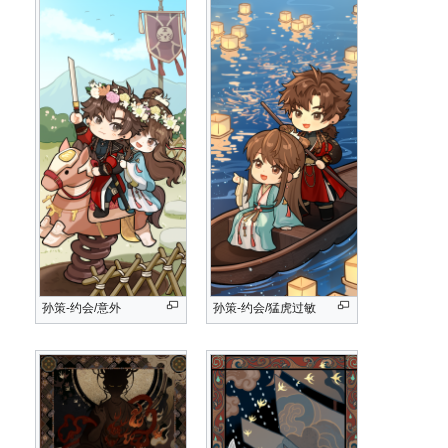
孙策-约会/意外
孙策-约会/猛虎过敏