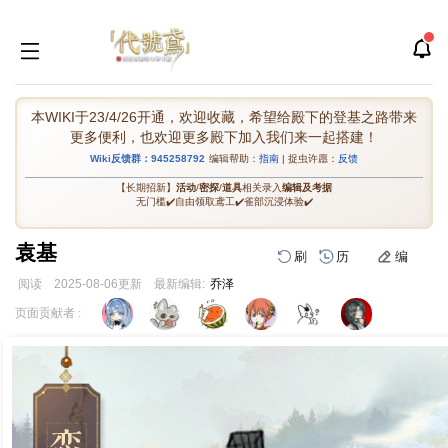
本WIKI于23/4/26开通，欢迎收藏，希望给殿下的登基之路带来
更多便利，也欢迎更多殿下加入我们来一起搭建！
Wiki反馈群：945258792
编辑帮助：
指南
| 捉虫许愿：
反馈
【长期招新】
活动
/
密探
/
道具
相关录入
编辑及考据
无门槛✔️自由领取鸢工✔️雀部沉浸体验✔️
袁基
刷
历
编
阅读
2025-08-06
更新
最新编辑:
乔泽
跳
跳
页面贡献者 :
到
到
导
搜
航
索