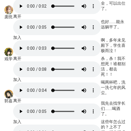
全，可以出仕
了。
离开
庞统
也好......能永
远躺平了。
加入
啊，多年未见
殿下，学生喜
极而泣！
离开
杀，杀！我不
戏学
想死！谁都别
活，都去
死！！
加入
喝两杯吧，洗
一洗七年的风
尘。
离开
郭嘉
我先去找学长
们......喝酒
了。
加入
这些年怎么过
的？上不了