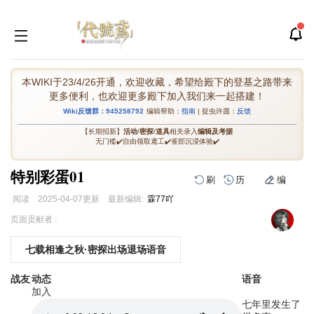
本WIKI于23/4/26开通，欢迎收藏，希望给殿下的登基之路带来
更多便利，也欢迎更多殿下加入我们来一起搭建！
Wiki反馈群：945258792
编辑帮助：
指南
| 捉虫许愿：
反馈
【长期招新】
活动
/
密探
/
道具
相关录入
编辑及考据
无门槛✔️自由领取鸢工✔️雀部沉浸体验✔️
特别彩蛋01
刷
历
编
阅读
2025-04-07
更新
最新编辑:
霖77吖
跳
跳
页面贡献者 :
到
到
导
搜
七载相逢之秋·密探出场退场语音
航
索
战友
动态
语音
加入
七年里发生了