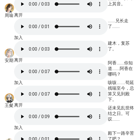
上其音。
离开
周瑜
......兄长走
了......
加入
建木，复苏
了。
离开
安期
阿香......你知
道......阿香在
哪吗？
加入
咳咳……苟延
残喘至今，总
算又见到殿
下。
离开
王粲
还未见乱世终
结之日。可
叹......
加入
殿下一路辛苦
了吧？