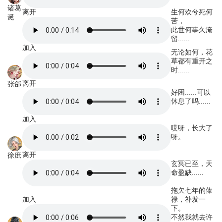
诸葛
离开
生何欢兮死何
诞
苦，
此世何事久淹
留......
加入
无论如何，花
草都有重开之
时......
离开
张郃
好困......可以
休息了吗......
加入
哎呀，长大了
呀。
离开
徐庶
玄冥已至，天
命盈缺......
拖欠七年的俸
加入
禄，补发一
下。
不然我就去许