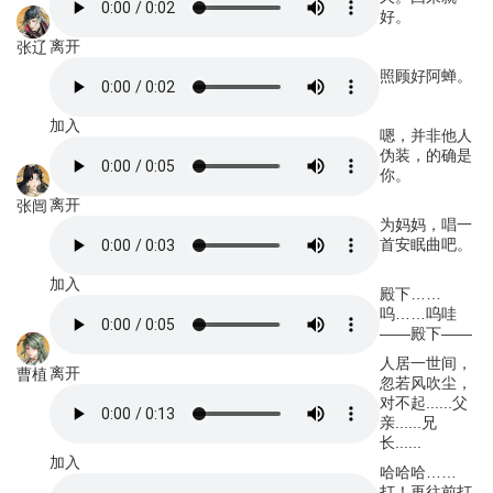
好。
离开
张辽
照顾好阿蝉。
加入
嗯，并非他人
伪装，的确是
你。
离开
张闿
为妈妈，唱一
首安眠曲吧。
加入
殿下……
呜……呜哇
——殿下——
人居一世间，
离开
曹植
忽若风吹尘，
对不起......父
亲......兄
长......
加入
哈哈哈……
打！再往前打