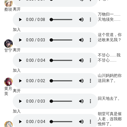
离开
蔡琰
万物归一......
天地须臾......
加入
这个世道，你
还敢来见我？
离开
甘宁
不甘心......我
不甘心......
加入
山川妈妈把你
送回来了。
黄月
离开
英
回天地去了。
加入
朝堂可真是催
人老，连我都
憔悴了。