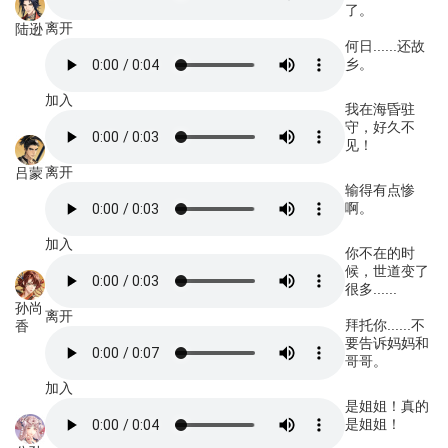
了。
离开
陆逊
何日......还故
乡。
加入
我在海昏驻
守，好久不
见！
离开
吕蒙
输得有点惨
啊。
加入
你不在的时
候，世道变了
很多......
孙尚
离开
拜托你......不
香
要告诉妈妈和
哥哥。
加入
是姐姐！真的
是姐姐！