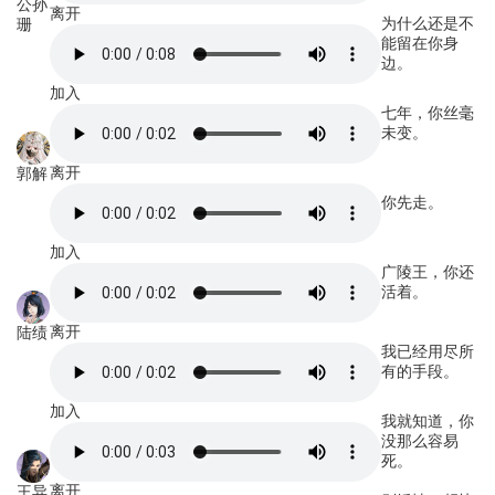
公孙
离开
为什么还是不
珊
能留在你身
边。
加入
七年，你丝毫
未变。
离开
郭解
你先走。
加入
广陵王，你还
活着。
离开
陆绩
我已经用尽所
有的手段。
加入
我就知道，你
没那么容易
死。
离开
王异