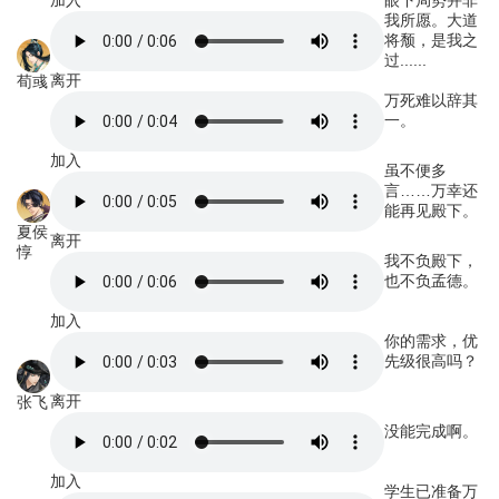
加入
眼下局势并非
我所愿。大道
将颓，是我之
过......
离开
荀彧
万死难以辞其
一。
加入
虽不便多
言……万幸还
能再见殿下。
夏侯
离开
惇
我不负殿下，
也不负孟德。
加入
你的需求，优
先级很高吗？
离开
张飞
没能完成啊。
加入
学生已准备万