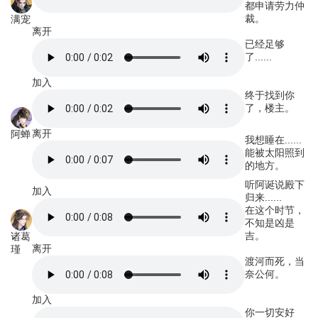
都申请劳力仲
裁。
满宠
离开
已经足够
了......
加入
终于找到你
了，楼主。
离开
阿蝉
我想睡在......
能被太阳照到
的地方。
听阿诞说殿下
加入
归来......
在这个时节，
不知是凶是
吉。
诸葛
离开
瑾
渡河而死，当
奈公何。
加入
你一切安好