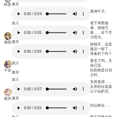
离开
程昱
真神不灭。
加入
现下局势诡
谲，情报方
面……在下尽
力而为。
离开
凌统
斩桃夭。这是
最后一斩了，
准备好了吗？
看见了吗，天
加入
命已至。
此刻就是分别
干吉
离开
之时。
加入
失而复得……
左君的运道真
让小仙妒忌。
离开
葛洪
归山林去......