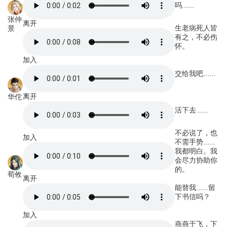
吗......
张仲
离开
生老病死人皆
景
有之，不必伤
怀。
加入
交给我吧......
离开
华佗
活下去......
不必说了，也
加入
不需手势......
我都明白。我
会尽力协助你
的。
荀攸
离开
能替我......留
下书信吗？
加入
燕燕于飞，下