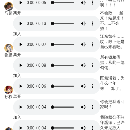
啊！！！
离开
不会败......起
马超
来！站起来！
不......不会
败！
加入
江东如今……
哎，殿下还是
自己来看吧。
离开
鲁肃
所有钱粮借
据，从此一笔
勾销。
加入
既然活着，为
什么七年
来......算了。
离开
孙权
你会把我送回
家吗？
加入
我随权公子驻
守濡须，已许
久未见故人