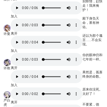
别矫情，赶快
走！我来掩
护！
加入
殿下身负天
命，果有神
佑。
离开
许曼
还以为那个谶
言......不会实
现。
加入
你的眼神仍和
七年前一样。
离开
许攸
果然是，孤寡
终身的命数。
加入
原来你没死。
太好了！
严白
离开
不要紧，德
虎