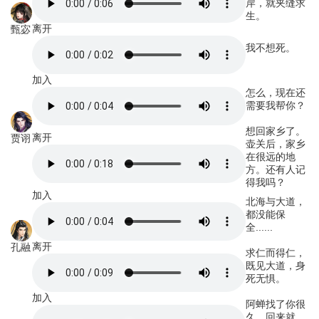
岸，就夹缝求
生。
离开
甄宓
我不想死。
加入
怎么，现在还
需要我帮你？
想回家乡了。
离开
贾诩
壶关后，家乡
在很远的地
方。还有人记
得我吗？
加入
北海与大道，
都没能保
全......
离开
孔融
求仁而得仁，
既见大道，身
死无惧。
加入
阿蝉找了你很
久。回来就