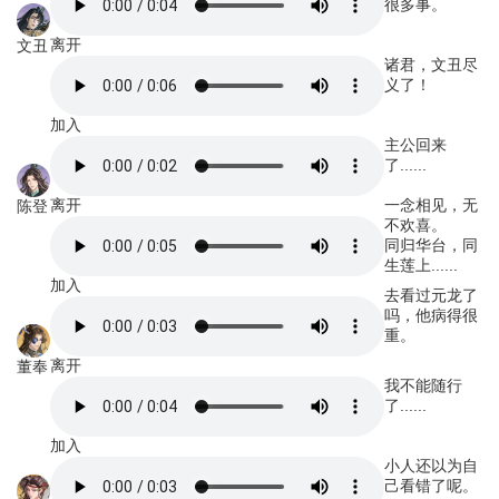
很多事。
离开
文丑
诸君，文丑尽
义了！
加入
主公回来
了......
离开
一念相见，无
陈登
不欢喜。
同归华台，同
生莲上......
加入
去看过元龙了
吗，他病得很
重。
离开
董奉
我不能随行
了......
加入
小人还以为自
己看错了呢。