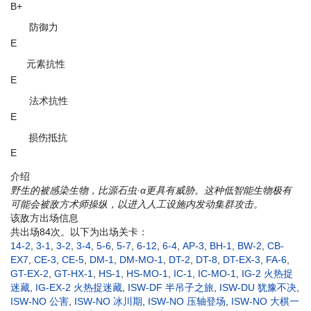
B+
防御力
E
元素抗性
E
法术抗性
E
损伤抵抗
E
介绍
野生的被感染生物，比源石虫·α更具有威胁。这种低智能生物极有
可能会被敌方术师操纵，以进入人工设施内发动集群攻击。
该敌方出场信息
共出场84次。以下为出场关卡：
14-2
,
3-1
,
3-2
,
3-4
,
5-6
,
5-7
,
6-12
,
6-4
,
AP-3
,
BH-1
,
BW-2
,
CB-
EX7
,
CE-3
,
CE-5
,
DM-1
,
DM-MO-1
,
DT-2
,
DT-8
,
DT-EX-3
,
FA-6
,
GT-EX-2
,
GT-HX-1
,
HS-1
,
HS-MO-1
,
IC-1
,
IC-MO-1
,
IG-2 火热捉
迷藏
,
IG-EX-2 火热捉迷藏
,
ISW-DF 半吊子之旅
,
ISW-DU 犹豫不决
,
ISW-NO 公害
,
ISW-NO 冰川期
,
ISW-NO 压轴登场
,
ISW-NO 大棋一