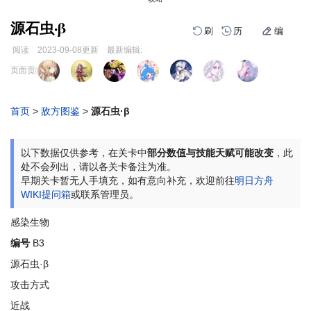
源石虫·β
刷
历
编
阅读
2023-09-08
更新
最新编辑:
跳
跳
页面贡献者 :
到
到
导
搜
航
索
首页
>
敌方图鉴
>
源石虫·β
编
刷
历
以下数据仅供参考，在关卡中
部分数值与技能天赋可能改变
，此
处不会列出，请以各关卡备注为准。
早期关卡暂无人手填充，如有意向补充，欢迎前往
明日方舟
WIKI提问箱
或联系管理员。
感染生物
编号
B3
源石虫·β
攻击方式
近战