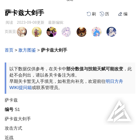
萨卡兹大剑手
刷
历
编
阅读
2023-09-08
更新
最新编辑:
跳
跳
页面贡献者 :
到
到
导
搜
航
索
首页
>
敌方图鉴
>
萨卡兹大剑手
编
刷
历
以下数据仅供参考，在关卡中
部分数值与技能天赋可能改变
，此
处不会列出，请以各关卡备注为准。
早期关卡暂无人手填充，如有意向补充，欢迎前往
明日方舟
WIKI提问箱
或联系管理员。
萨卡兹
编号
S1
萨卡兹大剑手
攻击方式
近战