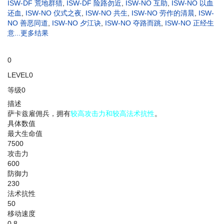
ISW-DF 荒地群猎
,
ISW-DF 险路勿近
,
ISW-NO 互助
,
ISW-NO 以血
还血
,
ISW-NO 仪式之夜
,
ISW-NO 共生
,
ISW-NO 劳作的清晨
,
ISW-
NO 善恶同道
,
ISW-NO 夕江诀
,
ISW-NO 夺路而跳
,
ISW-NO 正经生
意
...更多结果
0
LEVEL0
等级0
描述
萨卡兹雇佣兵，拥有
较高攻击力和较高法术抗性
。
具体数值
最大生命值
7500
攻击力
600
防御力
230
法术抗性
50
移动速度
0.8