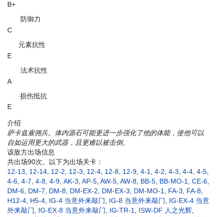
B+
防御力
C
元素抗性
E
法术抗性
A
损伤抵抗
E
介绍
萨卡兹雇佣兵。体内源石可能更进一步强化了他的体能，使他可以
自如运用更大的武器，且更难以被击倒。
该敌方出场信息
共出场90次。以下为出场关卡：
12-13
,
12-14
,
12-2
,
12-3
,
12-4
,
12-8
,
12-9
,
4-1
,
4-2
,
4-3
,
4-4
,
4-5
,
4-6
,
4-7
,
4-8
,
4-9
,
AK-3
,
AP-5
,
AW-5
,
AW-8
,
BB-5
,
BB-MO-1
,
CE-6
,
DM-6
,
DM-7
,
DM-8
,
DM-EX-2
,
DM-EX-3
,
DM-MO-1
,
FA-3
,
FA-8
,
H12-4
,
H5-4
,
IG-4 当意外来敲门
,
IG-8 当意外来敲门
,
IG-EX-4 当意
外来敲门
,
IG-EX-8 当意外来敲门
,
IG-TR-1
,
ISW-DF 人之光辉
,