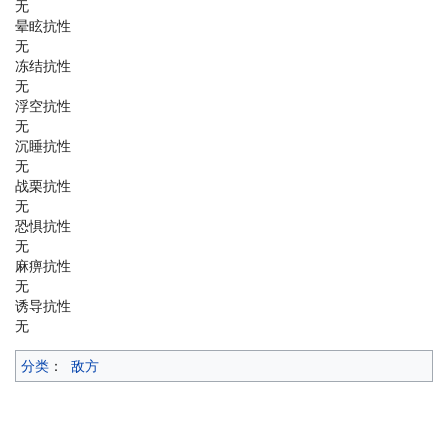
无
晕眩抗性
无
冻结抗性
无
浮空抗性
无
沉睡抗性
无
战栗抗性
无
恐惧抗性
无
麻痹抗性
无
诱导抗性
无
分类
：
敌方