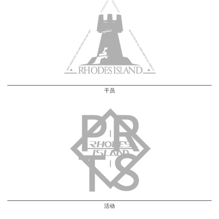
干员
活动