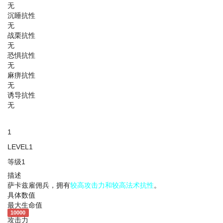
无
沉睡抗性
无
战栗抗性
无
恐惧抗性
无
麻痹抗性
无
诱导抗性
无
1
LEVEL1
等级1
描述
萨卡兹雇佣兵，拥有
较高攻击力和较高法术抗性
。
具体数值
最大生命值
10000
攻击力