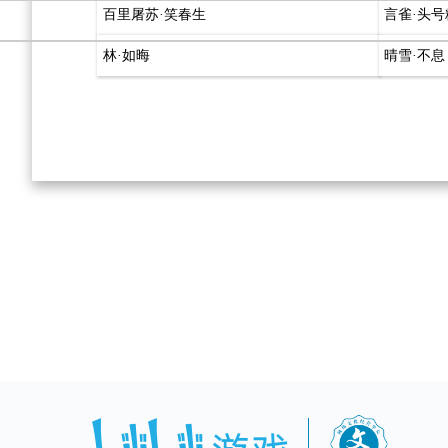
百里屠苏·笑春生
言雀·头号
林·如晦
晴雪·不息