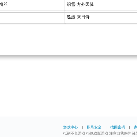
粉丝
织雪·方外因缘
逸虚·来日诗
游戏中心
|
帐号安全
|
找回密码
|
抵制不良游戏 拒绝盗版游戏 注意自我保护 谨