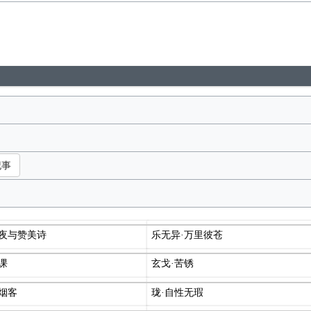
纪事
雪夜与赞美诗
乐无异·万里彼苍
课
玄戈·苦锈
烟客
珑·自性无瑕