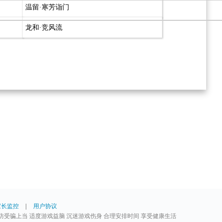
温留·寒芳诣门
龙和·竞风流
家长监控
|
用户协议
防受骗上当 适度游戏益脑 沉迷游戏伤身 合理安排时间 享受健康生活