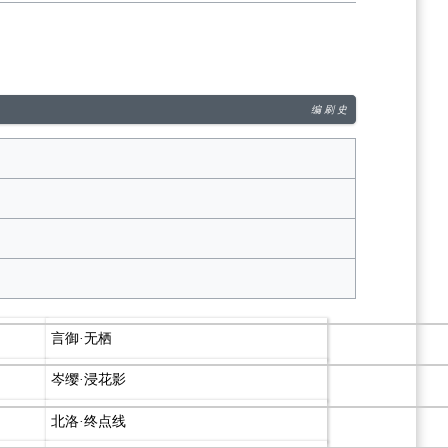
编
刷
史
言御·无栖
岑缨·浸花影
北洛·终点线