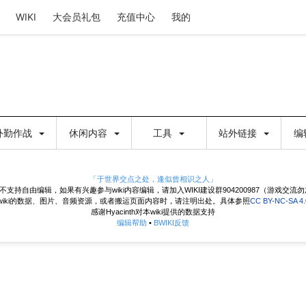
WIKI
大会员礼包
充值中心
我的
外勤作战
休闲内容
工具
站外链接
编
「于世界交点之处，逢似曾相识之人」
目前不支持自由编辑，如果有兴趣参与wiki内容编辑，请加入WIKI建设群904200987（游戏交流
wiki的数据、图片、音频资源，或者搬运页面内容时，请注明出处。具体参照
CC BY-NC-SA 
感谢Hyacinth对本wiki提供的数据支持
编辑帮助
•
BWIKI反馈