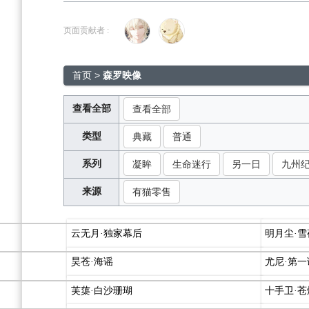
跳
跳
到
到
页面贡献者 :
导
搜
航
索
首页
>
森罗映像
查看全部
查看全部
类型
典藏
普通
系列
凝眸
生命迷行
另一日
九州
来源
有猫零售
云无月·独家幕后
明月尘·
昊苍·海谣
尤尼·第一
芙蕖·白沙珊瑚
十手卫·苍