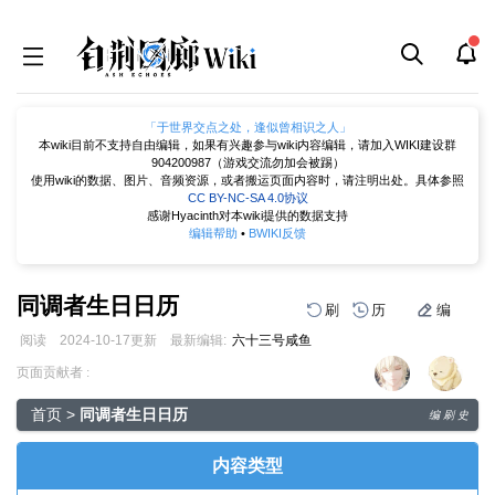
「于世界交点之处，逢似曾相识之人」
本wiki目前不支持自由编辑，如果有兴趣参与wiki内容编辑，请加入WIKI建设群
904200987（游戏交流勿加会被踢）
使用wiki的数据、图片、音频资源，或者搬运页面内容时，请注明出处。具体参照
CC BY-NC-SA 4.0协议
感谢Hyacinth对本wiki提供的数据支持
编辑帮助
•
BWIKI反馈
同调者生日日历
刷
历
编
阅读
2024-10-17
更新
最新编辑:
六十三号咸鱼
跳
跳
页面贡献者 :
到
到
导
搜
首页
>
同调者生日日历
编
刷
史
航
索
内容类型