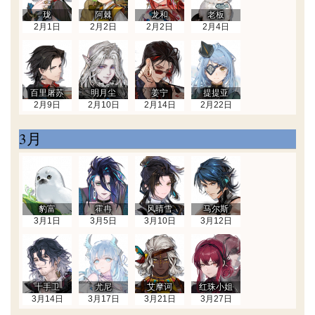
珑
阿棘
龙和
老板
2月1日
2月2日
2月2日
2月4日
百里屠苏
明月尘
姜宁
提提亚
2月9日
2月10日
2月14日
2月22日
3月
豹富
霍冉
风晴雪
马尔斯
3月1日
3月5日
3月10日
3月12日
十手卫
尤尼
艾摩诃
红珠小姐
3月14日
3月17日
3月21日
3月27日