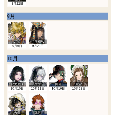
8月22日
9月
温留
伊琅相思
9月9日
9月23日
10月
比戈尼娅
茜茜
田偌
紫都
10月10日
10月11日
10月16日
10月23日
吉娜
无咎