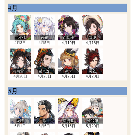
4月
元桃桃
言雀
白鸟梓
岑缨
4月3日
4月5日
4月10日
4月18日
晴雪
赫九逸
谛卡
昊苍
4月20日
4月23日
4月25日
4月28日
5月
龙晴
修
莉缇亚
涂卯卯
5月1日
5月5日
5月15日
5月20日