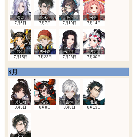
缇诗
林
阳铃
长谣
7月5日
7月7日
7月10日
7月14日
襄铃
雪长夏
云无月
罗咤
7月15日
7月22日
7月28日
7月30日
8月
莫红袖
焰响
言御
北洛
8月5日
8月8日
8月8日
8月13日
玄戈