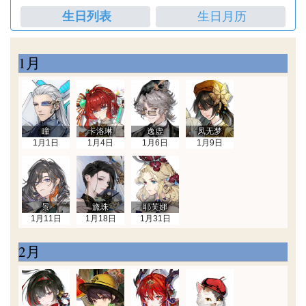
生日列表
生日月历
1月
瞳
卡洛琳
逸虚
凤无梦
1月1日
1月4日
1月6日
1月9日
景
旒珠
耶芙娜
1月11日
1月18日
1月31日
2月