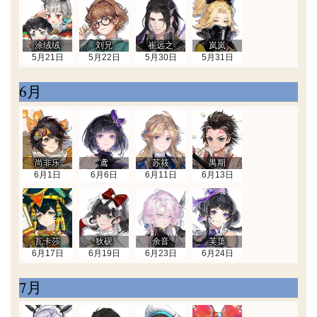
涂绒绒
刘兄
崔远之
岚岚
5月21日
5月22日
5月30日
5月31日
6月
尚非乐
鸢
苏筱
禺期
6月1日
6月6日
6月11日
6月13日
瓦卡莎
狄砚
余音
芙蕖
6月17日
6月19日
6月23日
6月24日
7月