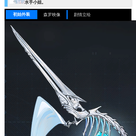
水手小姐。
初始外装
森罗映像
剧情立绘
姓名
尤尼
姓名（英）
UNI
姓名（国际服）
Uni
姓名（日）
ユニ
尖锋
职业
水
元素