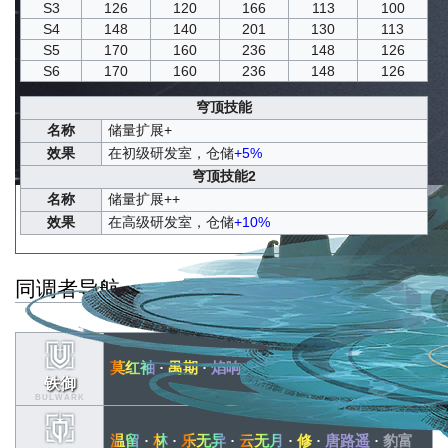
S3
126
120
166
113
100
S4
148
140
201
130
113
S5
170
160
236
148
126
S6
170
160
236
148
126
穹顶技能
名称
储量扩展+
效果
在初级研发室，仓储
+5%
穹顶技能2
名称
储量扩展++
效果
在高级研发室，仓储
+10%
同调者导航
1星
4星
5星
6星
莫红袖
·
禺期
·
焰响
·
田偌
铁御
BULWARK
温留
·
林
·
乐无异
·
云无月
·
修
·
唐路遥
·
豹富