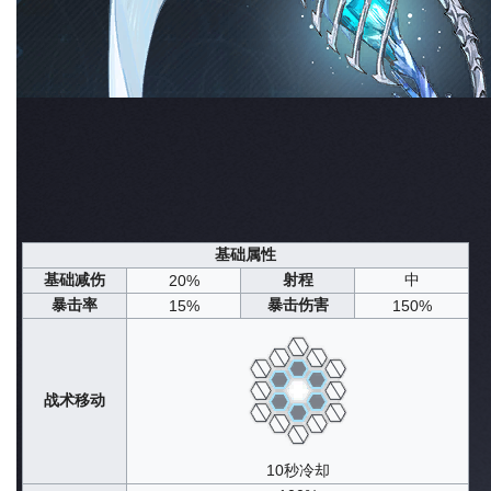
输出·元素区域
TAG
星级
6星
原生世界
斯奈菲尔
原型来源
原创
实装日期
2024年05月30日
定向共鸣·再见孤蓝之海
获取途径
常态共鸣
信息概览
队长潜能
战斗技能
养成素材
午后茶憩
剧情设定
声纹归档
杂谈
基础属性
基础减伤
射程
中
20%
暴击率
暴击伤害
15%
150%
战术移动
10秒冷却