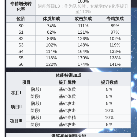
100%
专精增伤转
潜能等级L3：作为队长时，专精增伤转化率提升
化率
至110%
位阶
体质加成
攻击加成
专精加成
S0
74%
111%
89%
S1
82%
121%
97%
S2
86%
126%
102%
S3
102%
148%
119%
S4
114%
164%
133%
S5
118%
170%
138%
S6
122%
174%
141%
体能特训加成
项目
提升属性
提升数值
阶段I
基础体质
5％
项目I
阶段II
基础体质
5％
阶段I
基础攻击
5％
项目II
阶段II
基础攻击
10％
阶段I
基础专精
10％
项目III
阶段II
基础攻击
5％
漫巡初始刻印技能