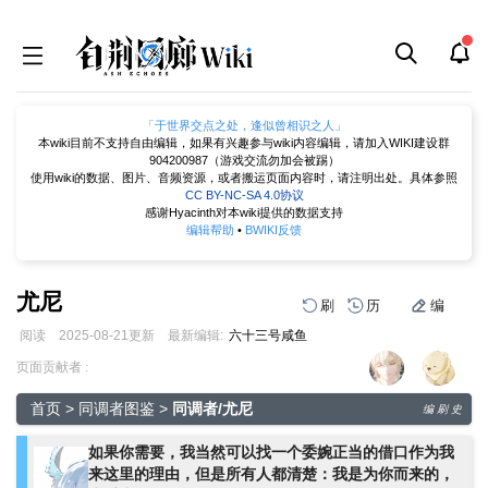
「于世界交点之处，逢似曾相识之人」
本wiki目前不支持自由编辑，如果有兴趣参与wiki内容编辑，请加入WIKI建设群
904200987（游戏交流勿加会被踢）
使用wiki的数据、图片、音频资源，或者搬运页面内容时，请注明出处。具体参照
CC BY-NC-SA 4.0协议
感谢Hyacinth对本wiki提供的数据支持
编辑帮助
•
BWIKI反馈
尤尼
刷
历
编
阅读
2025-08-21
更新
最新编辑:
六十三号咸鱼
跳
跳
页面贡献者 :
到
到
导
搜
首页
>
同调者图鉴
>
同调者/尤尼
编
刷
史
航
索
如果你需要，我当然可以找一个委婉正当的借口作为我
来这里的理由，但是所有人都清楚：我是为你而来的，