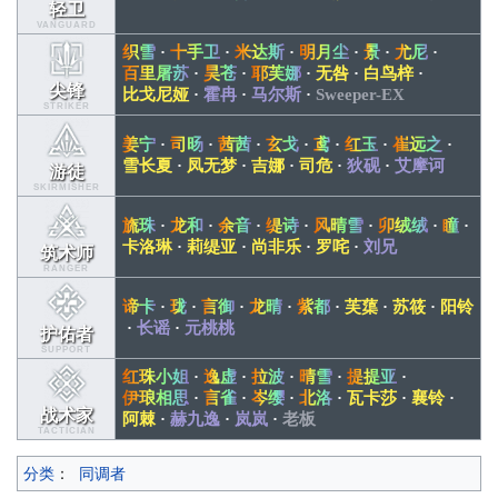
轻卫
VANGUARD
织雪
·
十手卫
·
米达斯
·
明月尘
·
景
·
尤尼
·
百里屠苏
·
昊苍
·
耶芙娜
·
无咎
·
白鸟梓
·
尖锋
比戈尼娅
·
霍冉
·
马尔斯
·
Sweeper-EX
STRIKER
姜宁
·
司旸
·
茜茜
·
玄戈
·
鸢
·
红玉
·
崔远之
·
雪长夏
·
凤无梦
·
吉娜
·
司危
·
狄砚
·
艾摩诃
游徒
SKIRMISHER
旒珠
·
龙和
·
余音
·
缇诗
·
风晴雪
·
卯绒绒
·
瞳
·
卡洛琳
·
莉缇亚
·
尚非乐
·
罗咤
·
刘兄
筑术师
RANGER
谛卡
·
珑
·
言御
·
龙晴
·
紫都
·
芙蕖
·
苏筱
·
阳铃
·
长谣
·
元桃桃
护佑者
SUPPORT
红珠小姐
·
逸虚
·
拉波
·
晴雪
·
提提亚
·
伊琅相思
·
言雀
·
岑缨
·
北洛
·
瓦卡莎
·
襄铃
·
战术家
阿棘
·
赫九逸
·
岚岚
·
老板
TACTICIAN
分类
：
同调者