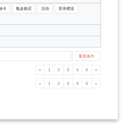
抽卡
氪金购买
活动
登录赠送
重置条件
«
1
2
3
4
5
»
«
1
2
3
4
5
»