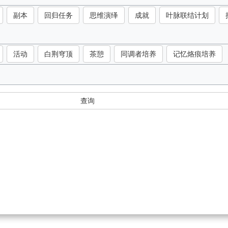
副本
回归任务
思维演绎
成就
叶脉联结计划
活动
白荆穹顶
茶憩
同调者培养
记忆烙痕培养
查询