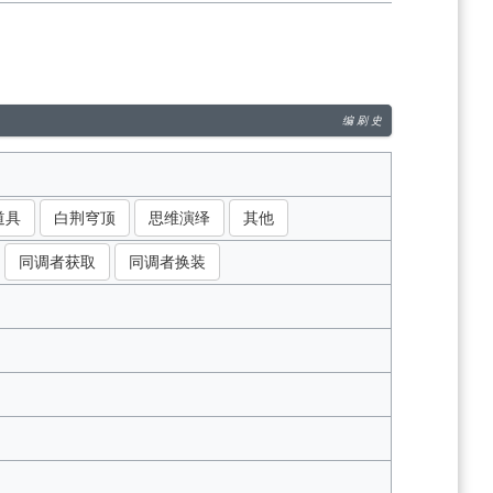
编
刷
史
道具
白荆穹顶
思维演绎
其他
同调者获取
同调者换装