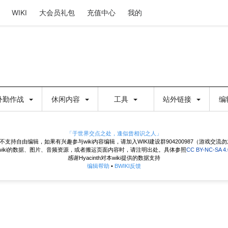
WIKI
大会员礼包
充值中心
我的
外勤作战
休闲内容
工具
站外链接
编
「于世界交点之处，逢似曾相识之人」
目前不支持自由编辑，如果有兴趣参与wiki内容编辑，请加入WIKI建设群904200987（游戏交流
wiki的数据、图片、音频资源，或者搬运页面内容时，请注明出处。具体参照
CC BY-NC-SA 
感谢Hyacinth对本wiki提供的数据支持
编辑帮助
•
BWIKI反馈