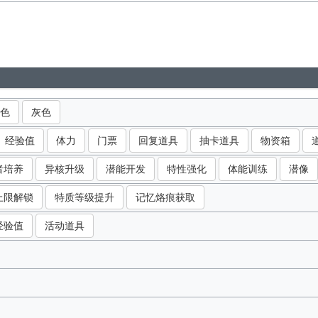
色
灰色
经验值
体力
门票
回复道具
抽卡道具
物资箱
者培养
异核升级
潜能开发
特性强化
体能训练
潜像
上限解锁
特质等级提升
记忆烙痕获取
经验值
活动道具