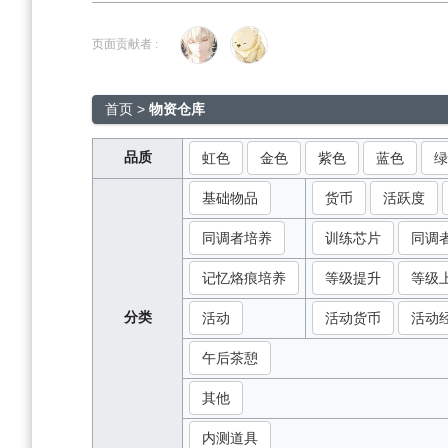
跳
跳
到
到
页面贡献者 :
导
搜
航
索
首页
>
物资仓库
品质
虹色
金色
紫色
蓝色
绿
基础物品
货币
活跃度
同调者培养
训练芯片
同调
记忆烙痕培养
等级提升
等级
分类
活动
活动货币
活动
午后茶憩
其他
内测道具