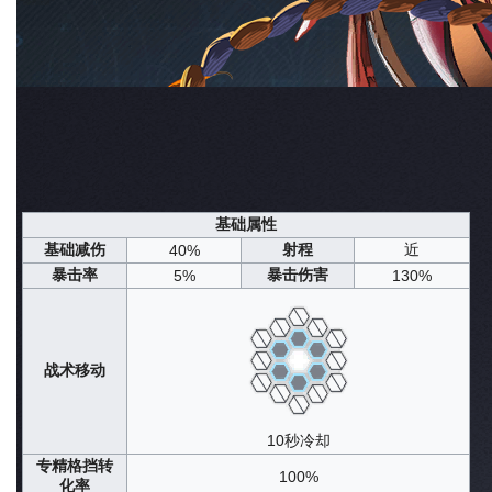
防护·控场·元素区域
TAG
星级
6星
原生世界
森罗
原型来源
古剑奇谭网络版
实装日期
2024年01月12日
获取途径
常态共鸣
信息概览
队长潜能
战斗技能
养成素材
午后茶憩
剧情设定
声纹归档
杂谈
基础属性
基础减伤
射程
近
40%
暴击率
暴击伤害
5%
130%
战术移动
10秒冷却
专精格挡转
100%
化率