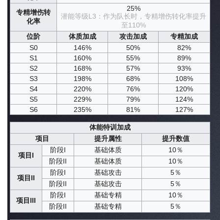
25%
专精增伤转
潜能等级L3：作为队长时，专精增伤转化率提升
化率
至110%
位阶
体质加成
攻击加成
专精加成
S0
146%
50%
82%
S1
160%
55%
89%
S2
168%
57%
93%
S3
198%
68%
108%
S4
220%
76%
120%
S5
229%
79%
124%
S6
235%
81%
127%
体能特训加成
项目
提升属性
提升数值
阶段I
基础体质
10％
项目I
阶段II
基础体质
10％
阶段I
基础攻击
5％
项目II
阶段II
基础攻击
5％
阶段I
基础专精
10％
项目III
阶段II
基础专精
5％