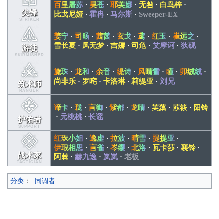
百里屠苏
·
昊苍
·
耶芙娜
·
无咎
·
白鸟梓
·
尖锋
比戈尼娅
·
霍冉
·
马尔斯
·
Sweeper-EX
STRIKER
姜宁
·
司旸
·
茜茜
·
玄戈
·
鸢
·
红玉
·
崔远之
·
雪长夏
·
凤无梦
·
吉娜
·
司危
·
艾摩诃
·
狄砚
游徒
SKIRMISHER
旒珠
·
龙和
·
余音
·
缇诗
·
风晴雪
·
瞳
·
卯绒绒
·
尚非乐
·
罗咤
·
卡洛琳
·
莉缇亚
·
刘兄
筑术师
RANGER
谛卡
·
珑
·
言御
·
紫都
·
龙晴
·
芙蕖
·
苏筱
·
阳铃
·
元桃桃
·
长谣
护佑者
SUPPORT
红珠小姐
·
逸虚
·
拉波
·
晴雪
·
提提亚
·
伊琅相思
·
言雀
·
岑缨
·
北洛
·
瓦卡莎
·
襄铃
·
战术家
阿棘
·
赫九逸
·
岚岚
·
老板
TACTICIAN
分类
：
同调者