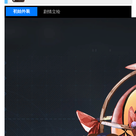
初始外装
剧情立绘
姓名
莫红袖
姓名（英）
MOHONGXIU
姓名（国际服）
Mo Hongxiu
姓名（日）
莫紅袖（ばくこうしゅう）
铁御
职业
炎
元素