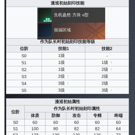
漫巡初始刻印技能
生机盎然·方块·α型
祝福区域
作为队长时初始刻印技能等级
位阶
技能1
技能2
1级
S0
-
1级
1级
↑
S1
1级
2级
↑
S2
2级
↑
2级
S3
3级
↑
2级
S4
3级
3级
↑
S5
漫巡初始属性
作为队长时初始刻印属性
位阶
体质
防御
攻击
专精
终端
S0
60
60
60
60
60
S1
100
80
82
82
64