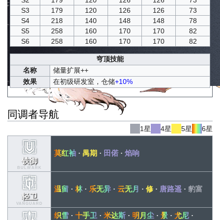
S2
179
120
126
126
73
S3
179
120
126
126
73
S4
218
140
148
148
78
S5
258
160
170
170
82
S6
258
160
170
170
82
穹顶技能
名称
储量扩展++
效果
在初级研发室，仓储
+10%
同调者导航
1星
4星
5星
6星
莫红袖
·
禺期
·
田偌
·
焰响
铁御
BULWARK
温留
·
林
·
乐无异
·
云无月
·
修
·
唐路遥
·
豹富
轻卫
VANGUARD
织雪
·
十手卫
·
米达斯
·
明月尘
·
景
·
尤尼
·