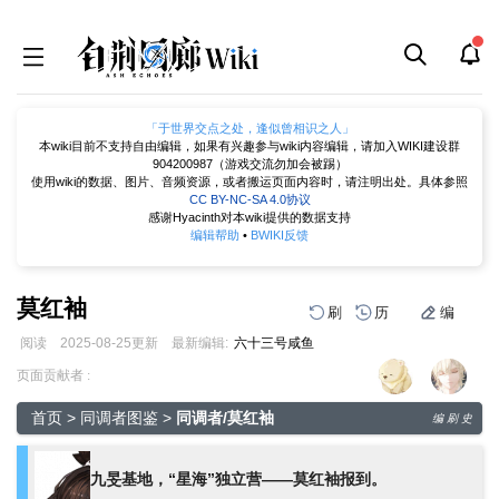
「于世界交点之处，逢似曾相识之人」
本wiki目前不支持自由编辑，如果有兴趣参与wiki内容编辑，请加入WIKI建设群
904200987（游戏交流勿加会被踢）
使用wiki的数据、图片、音频资源，或者搬运页面内容时，请注明出处。具体参照
CC BY-NC-SA 4.0协议
感谢Hyacinth对本wiki提供的数据支持
编辑帮助
•
BWIKI反馈
莫红袖
刷
历
编
阅读
2025-08-25
更新
最新编辑:
六十三号咸鱼
跳
跳
页面贡献者 :
到
到
导
搜
首页
>
同调者图鉴
>
同调者/莫红袖
编
刷
史
航
索
九旻基地，“星海”独立营——莫红袖报到。