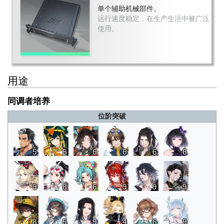
单个辅助机械部件。
运行速度稳定，在生产生活中被广泛
使用。
用途
同调者培养
位阶突破
5
5
6
6
6
6
9
8
6
9
9
9
8
5
9
4
6
9