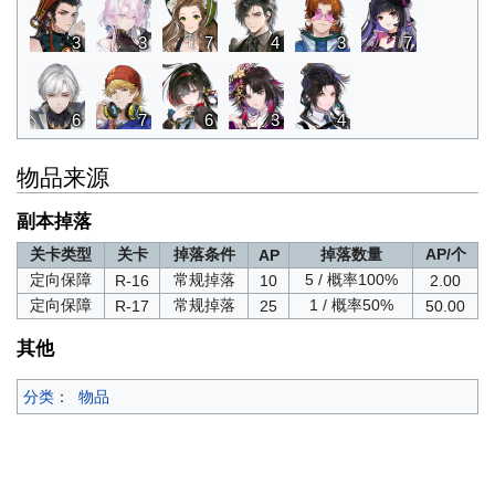
3
3
7
4
3
7
6
7
6
3
4
物品来源
副本掉落
关卡类型
关卡
掉落条件
掉落数量
AP/个
AP
定向保障
常规掉落
5 / 概率100%
R-16
10
2.00
定向保障
常规掉落
1 / 概率50%
R-17
25
50.00
其他
分类
：
物品