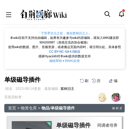
「于世界交点之处，逢似曾相识之人」
本wiki目前不支持自由编辑，如果有兴趣参与wiki内容编辑，请加入WIKI建设群
904200987（游戏交流勿加会被踢）
使用wiki的数据、图片、音频资源，或者搬运页面内容时，请注明出处。具体参照
CC BY-NC-SA 4.0协议
感谢Hyacinth对本wiki提供的数据支持
编辑帮助
•
BWIKI反馈
单级磁导插件
刷
历
编
阅读
2023-08-14
更新
最新编辑:
紫林旧主
跳
跳
页面贡献者 :
到
到
导
搜
首页
>
物资仓库
>
物品/单级磁导插件
编
刷
史
航
索
单级磁导插件
同调者培养