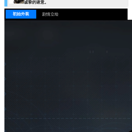
诚挚的谢意。
初始外装
剧情立绘
姓名
米达斯
姓名（英）
MIDAS
姓名（国际服）
Midas
姓名（日）
ミダス・ナイゲルト
尖锋
职业
物理
元素