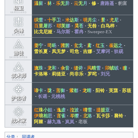
温留
·
林
·
乐无异
·
云无月
·
修
·
唐路遥
·
豹富
轻卫
VANGUARD
织雪
·
十手卫
·
米达斯
·
明月尘
·
景
·
尤尼
·
百里屠苏
·
耶芙娜
·
昊苍
·
无咎
·
白鸟梓
·
尖锋
比戈尼娅
·
马尔斯
·
霍冉
·
Sweeper-EX
STRIKER
姜宁
·
司旸
·
茜茜
·
玄戈
·
鸢
·
红玉
·
崔远之
·
雪长夏
·
凤无梦
·
司危
·
吉娜
·
艾摩诃
·
狄砚
游徒
SKIRMISHER
旒珠
·
龙和
·
余音
·
缇诗
·
风晴雪
·
卯绒绒
·
瞳
·
卡洛琳
·
莉缇亚
·
尚非乐
·
罗咤
·
刘兄
筑术师
RANGER
谛卡
·
珑
·
言御
·
紫都
·
龙晴
·
阳铃
·
芙蕖
·
苏筱
·
长谣
·
元桃桃
护佑者
SUPPORT
红珠小姐
·
逸虚
·
拉波
·
晴雪
·
提提亚
·
伊琅相思
·
言雀
·
岑缨
·
北洛
·
瓦卡莎
·
襄铃
·
战术家
阿棘
·
赫九逸
·
岚岚
·
老板
TACTICIAN
分类
：
同调者