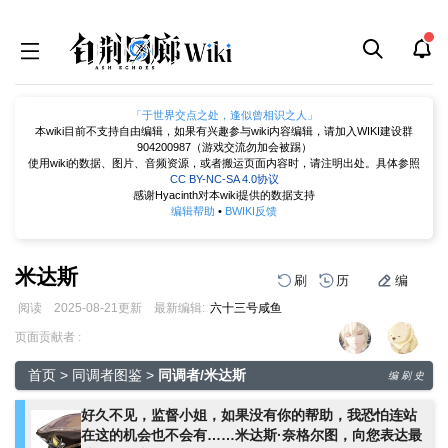
「于世界交点之处，逢似曾相识之人」
本wiki目前不支持自由编辑，如果有兴趣参与wiki内容编辑，请加入WIKI建设群
904200987（游戏交流勿加会被踢）
使用wiki的数据、图片、音频资源，或者搬运页面内容时，请注明出处。具体参照
CC BY-NC-SA 4.0协议
感谢Hyacinth对本wiki提供的数据支持
编辑帮助
•
BWIKI反馈
米达斯
刷
历
编
阅读
2025-08-21
更新
最新编辑:
六十三号咸鱼
跳
跳
页面贡献者 :
到
到
导
搜
首页
>
同调者图鉴
>
同调者/米达斯
编
刷
史
航
索
好久不见，监督小姐，如果没有你的帮助，我恐怕连站
在这的机会也不会有……米达斯·奈格尔图，向您表达最