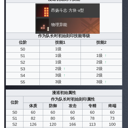
昂扬斗志·方块·α型
物理异能
作为队长时初始刻印技能等级
位阶
技能1
技能2
1级
S0
-
1级
1级
↑
S1
1级
2级
↑
S2
2级
↑
2级
S3
3级
↑
2级
S4
3级
3级
↑
S5
漫巡初始属性
作为队长时初始刻印属性
位阶
体质
防御
攻击
专精
终端
S0
60
60
60
60
60
S1
82
80
95
78
73
S2
126
120
166
113
100