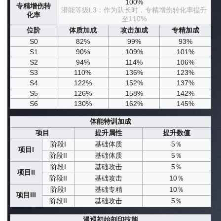
100%
专精增伤转
潜能等级L3：作为队长时，专精增伤转化率提升
化率
至110%
位阶
体质加成
攻击加成
专精加成
S0
82%
99%
93%
S1
90%
109%
101%
S2
94%
114%
106%
S3
110%
136%
123%
S4
122%
152%
137%
S5
126%
158%
142%
S6
130%
162%
145%
体能特训加成
项目
提升属性
提升数值
阶段I
基础体质
5％
项目I
阶段II
基础体质
5％
阶段I
基础攻击
5％
项目II
阶段II
基础攻击
10％
阶段I
基础专精
10％
项目III
阶段II
基础攻击
5％
漫巡初始刻印技能