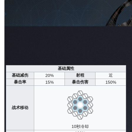
输出·召唤
TAG
星级
6星
原生世界
森罗
原型来源
原创
实装日期
2024年10月31日
定向共鸣·荒土悲歌
获取途径
常态共鸣
信息概览
队长潜能
战斗技能
养成素材
午后茶憩
剧情设定
声纹归档
杂谈
基础属性
基础减伤
射程
近
20%
暴击率
暴击伤害
15%
150%
战术移动
10秒冷却