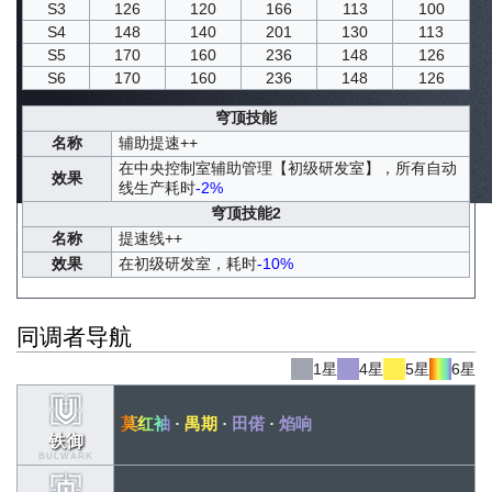
S3
126
120
166
113
100
S4
148
140
201
130
113
S5
170
160
236
148
126
S6
170
160
236
148
126
穹顶技能
名称
辅助提速++
在中央控制室辅助管理【初级研发室】，所有自动
效果
线生产耗时
-2%
穹顶技能2
名称
提速线++
效果
在初级研发室，耗时
-10%
同调者导航
1星
4星
5星
6星
莫红袖
·
禺期
·
田偌
·
焰响
铁御
BULWARK