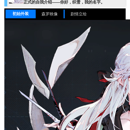
正式的自我介绍——你好，织雪，我的名字。
初始外装
森罗映像
剧情立绘
姓名
织雪
姓名（英）
ORIYUKI
姓名（国际服）
Oriyuki
姓名（日）
織雪
尖锋
职业
炎
元素