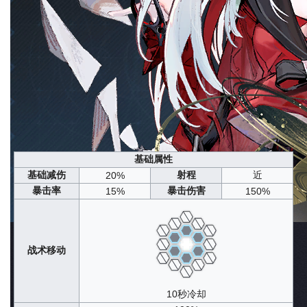
输出·爆发·元素区域
TAG
星级
6星
原生世界
未知
原型来源
原创
实装日期
2025年07月31日
定向共鸣·裁梦刀
获取途径
常态共鸣
信息概览
队长潜能
战斗技能
养成素材
午后茶憩
剧情设定
声纹归档
杂谈
基础属性
基础减伤
射程
近
20%
暴击率
暴击伤害
15%
150%
战术移动
10秒冷却