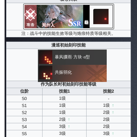
局外人
注：战斗中的技能生效等级与烙痕特质等级相关。
漫巡初始刻印技能
暴风骤雨·方块·α型
共振弱化
作为队长时初始刻印技能等级
位阶
技能1
技能2
1级
S0
-
1级
1级
↑
S1
1级
2级
↑
S2
2级
↑
2级
S3
3级
↑
2级
S4
3级
3级
↑
S5