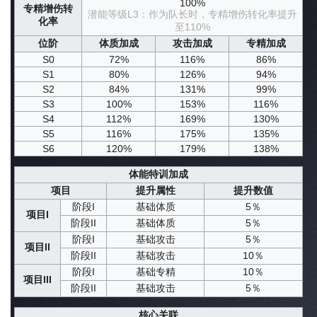
100%
专精增伤转
潜能等级L3：作为队长时，专精增伤转化率提升
化率
至110%
位阶
体质加成
攻击加成
专精加成
S0
72%
116%
86%
S1
80%
126%
94%
S2
84%
131%
99%
S3
100%
153%
116%
S4
112%
169%
130%
S5
116%
175%
135%
S6
120%
179%
138%
体能特训加成
项目
提升属性
提升数值
阶段I
基础体质
5％
项目I
阶段II
基础体质
5％
阶段I
基础攻击
5％
项目II
阶段II
基础攻击
10％
阶段I
基础专精
10％
项目III
阶段II
基础攻击
5％
核心关联