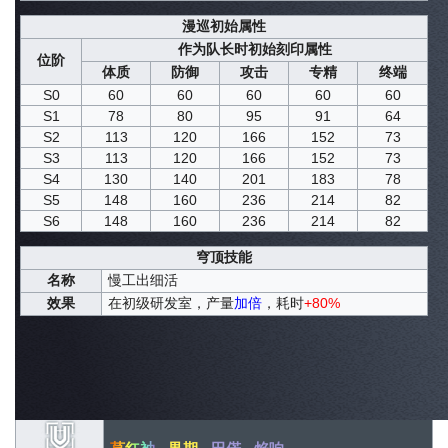
漫巡初始属性
作为队长时初始刻印属性
位阶
体质
防御
攻击
专精
终端
S0
60
60
60
60
60
S1
78
80
95
91
64
S2
113
120
166
152
73
S3
113
120
166
152
73
S4
130
140
201
183
78
S5
148
160
236
214
82
S6
148
160
236
214
82
穹顶技能
名称
慢工出细活
效果
在初级研发室，产量
加倍
，耗时
+80%
同调者导航
1星
4星
5星
6星