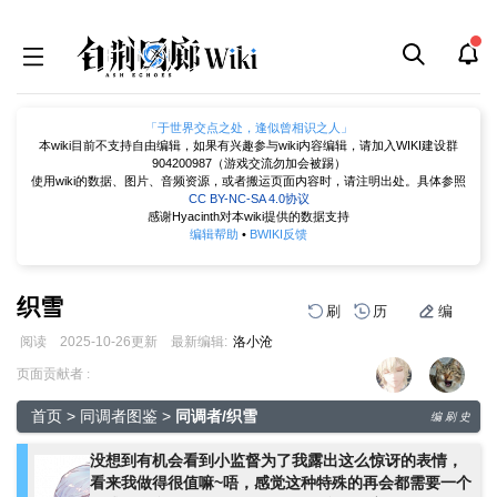
「于世界交点之处，逢似曾相识之人」
本wiki目前不支持自由编辑，如果有兴趣参与wiki内容编辑，请加入WIKI建设群
904200987（游戏交流勿加会被踢）
使用wiki的数据、图片、音频资源，或者搬运页面内容时，请注明出处。具体参照
CC BY-NC-SA 4.0协议
感谢Hyacinth对本wiki提供的数据支持
编辑帮助
•
BWIKI反馈
织雪
刷
历
编
阅读
2025-10-26
更新
最新编辑:
洛小沧
跳
跳
页面贡献者 :
到
到
导
搜
首页
>
同调者图鉴
>
同调者/织雪
编
刷
史
航
索
没想到有机会看到小监督为了我露出这么惊讶的表情，
看来我做得很值嘛~唔，感觉这种特殊的再会都需要一个