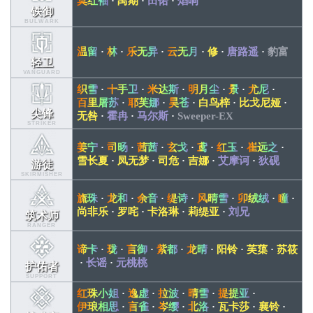
莫红袖
·
禺期
·
田偌
·
焰响
铁御
BULWARK
温留
·
林
·
乐无异
·
云无月
·
修
·
唐路遥
·
豹富
轻卫
VANGUARD
织雪
·
十手卫
·
米达斯
·
明月尘
·
景
·
尤尼
·
百里屠苏
·
耶芙娜
·
昊苍
·
白鸟梓
·
比戈尼娅
·
尖锋
无咎
·
霍冉
·
马尔斯
·
Sweeper-EX
STRIKER
姜宁
·
司旸
·
茜茜
·
玄戈
·
鸢
·
红玉
·
崔远之
·
雪长夏
·
凤无梦
·
司危
·
吉娜
·
艾摩诃
·
狄砚
游徒
SKIRMISHER
旒珠
·
龙和
·
余音
·
缇诗
·
风晴雪
·
卯绒绒
·
瞳
·
尚非乐
·
罗咤
·
卡洛琳
·
莉缇亚
·
刘兄
筑术师
RANGER
谛卡
·
珑
·
言御
·
紫都
·
龙晴
·
阳铃
·
芙蕖
·
苏筱
·
长谣
·
元桃桃
护佑者
SUPPORT
红珠小姐
·
逸虚
·
拉波
·
晴雪
·
提提亚
·
伊琅相思
·
言雀
·
岑缨
·
北洛
·
瓦卡莎
·
襄铃
·