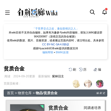
「于世界交点之处，逢似曾相识之人」
本wiki目前不支持自由编辑，如果有兴趣参与wiki内容编辑，请加入WIKI建设群
904200987（游戏交流勿加会被踢）
使用wiki的数据、图片、音频资源，或者搬运页面内容时，请注明出处。具体参照
CC BY-NC-SA 4.0协议
感谢Hyacinth对本wiki提供的数据支持
编辑帮助
•
BWIKI反馈
贫质合金
刷
历
编
阅读
2024-09-20
更新
最新编辑:
紫林旧主
跳
跳
页面贡献者 :
到
到
导
搜
首页
>
物资仓库
>
物品/贫质合金
编
刷
史
航
索
贫质合金
同调者培养