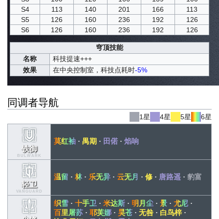
S4
113
140
201
166
113
S5
126
160
236
192
126
S6
126
160
236
192
126
穹顶技能
名称
科技提速+++
效果
在中央控制室，科技点耗时
-5%
同调者导航
1星
4星
5星
6星
莫红袖
·
禺期
·
田偌
·
焰响
铁御
BULWARK
温留
·
林
·
乐无异
·
云无月
·
修
·
唐路遥
·
豹富
轻卫
VANGUARD
织雪
·
十手卫
·
米达斯
·
明月尘
·
景
·
尤尼
·
百里屠苏
·
耶芙娜
·
昊苍
·
无咎
·
白鸟梓
·