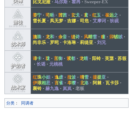
尖锋
比戈尼娅
·
马尔斯
·
霍冉
·
Sweeper-EX
STRIKER
姜宁
·
司旸
·
茜茜
·
玄戈
·
鸢
·
红玉
·
崔远之
·
雪长夏
·
凤无梦
·
吉娜
·
司危
·
艾摩诃
·
狄砚
游徒
SKIRMISHER
旒珠
·
龙和
·
余音
·
缇诗
·
风晴雪
·
瞳
·
卯绒绒
·
尚非乐
·
罗咤
·
卡洛琳
·
莉缇亚
·
刘兄
筑术师
RANGER
谛卡
·
珑
·
言御
·
紫都
·
龙晴
·
阳铃
·
芙蕖
·
苏筱
·
长谣
·
元桃桃
护佑者
SUPPORT
红珠小姐
·
逸虚
·
拉波
·
晴雪
·
提提亚
·
伊琅相思
·
言雀
·
岑缨
·
北洛
·
阿棘
·
瓦卡莎
·
战术家
襄铃
·
赫九逸
·
岚岚
·
老板
TACTICIAN
分类
：
同调者