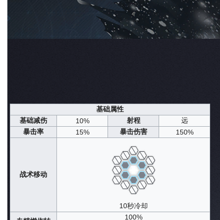
输出·爆发
TAG
星级
6星
原生世界
森罗
原型来源
古剑奇谭三
实装日期
2025年01月02日
定向共鸣·灼金格言
获取途径
常态共鸣
信息概览
队长潜能
战斗技能
养成素材
午后茶憩
剧情设定
声纹归档
杂谈
基础属性
基础减伤
射程
远
10%
暴击率
暴击伤害
15%
150%
战术移动
10秒冷却
100%