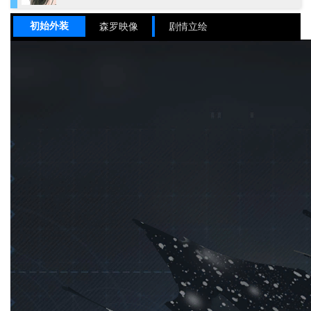
初始外装
森罗映像
剧情立绘
姓名
玄戈
姓名（英）
LIONEL
姓名（国际服）
Xuan Ge
姓名（日）
玄戈（げんか）
游徒
职业
物理
元素