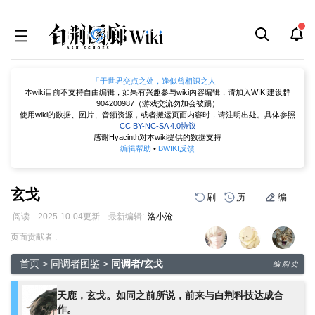
「于世界交点之处，逢似曾相识之人」
本wiki目前不支持自由编辑，如果有兴趣参与wiki内容编辑，请加入WIKI建设群
904200987（游戏交流勿加会被踢）
使用wiki的数据、图片、音频资源，或者搬运页面内容时，请注明出处。具体参照
CC BY-NC-SA 4.0协议
感谢Hyacinth对本wiki提供的数据支持
编辑帮助
•
BWIKI反馈
玄戈
刷
历
编
阅读
2025-10-04
更新
最新编辑:
洛小沧
跳
跳
页面贡献者 :
到
到
导
搜
首页
>
同调者图鉴
>
同调者/玄戈
编
刷
史
航
索
天鹿，玄戈。如同之前所说，前来与白荆科技达成合
作。