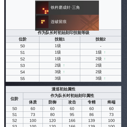
铁杵磨成针·三角
连破留痕
作为队长时初始刻印技能等级
位阶
技能1
技能2
1级
S0
-
1级
1级
↑
S1
1级
2级
↑
S2
2级
↑
2级
S3
3级
↑
2级
S4
3级
3级
↑
S5
漫巡初始属性
作为队长时初始刻印属性
位阶
体质
防御
攻击
专精
终端
S0
60
60
60
60
60
S1
73
80
95
86
73
S2
100
120
166
139
100
S3
100
120
166
139
100