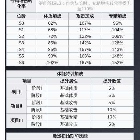
专精增伤转
潜能等级L3：作为队长时，专精增伤转化率提升
化率
至110%
位阶
体质加成
攻击加成
专精加成
S0
62%
107%
95%
S1
68%
117%
104%
S2
72%
122%
109%
S3
85%
142%
128%
S4
95%
157%
143%
S5
99%
163%
148%
S6
102%
167%
152%
体能特训加成
项目
提升属性
提升数值
阶段I
基础体质
5％
项目I
阶段II
基础体质
5％
阶段I
基础攻击
5％
项目II
阶段II
基础攻击
10％
阶段I
基础专精
10％
项目III
阶段II
基础攻击
5％
漫巡初始刻印技能