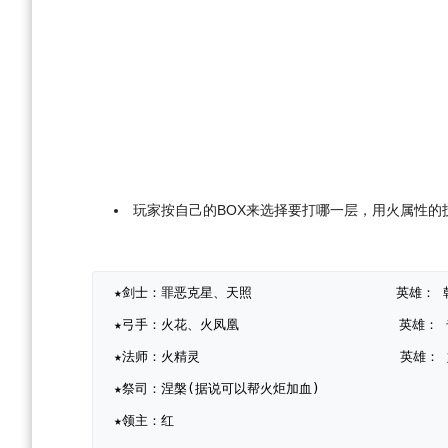
玩家按自己的BOX来选择要打哪一层，用火属性
 ★剑士：罪恶克星、天照                  英雄
 ★弓手：火花、火凤凰                    英雄
 ★法师：火精灵                         英雄
 ★祭司：涅槃(据说可以帮火炬加血)         
 ★领主：红