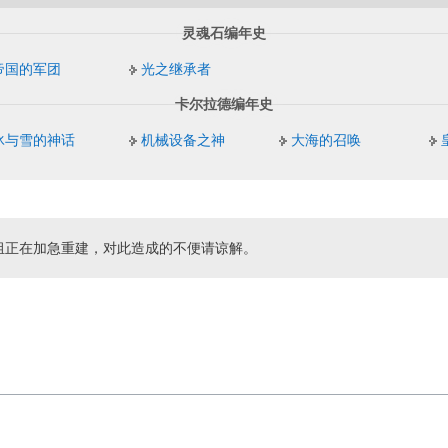
灵魂石编年史
帝国的军团
光之继承者
卡尔拉德编年史
冰与雪的神话
机械设备之神
大海的召唤
组正在加急重建，对此造成的不便请谅解。