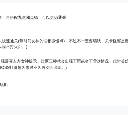
血，再搭配九尾和贞德，可以更稳通关
以快速通关(带时间女神的话稍微慢点)，不过不一定要瑞秋，关卡怪都是
以怪不打火炬。)
会出现屏幕左方女神提示，过两三秒就会出现下雨或者下雪这情况，此时英
BOSS打得越久雪过不久再次会出现。)
典娜）