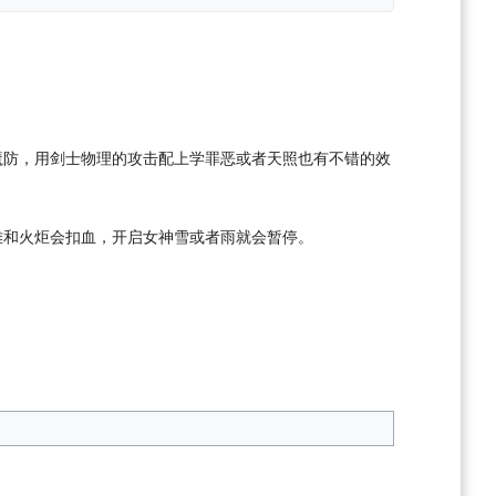
魔防，用剑士物理的攻击配上学罪恶或者天照也有不错的效
雄和火炬会扣血，开启女神雪或者雨就会暂停。