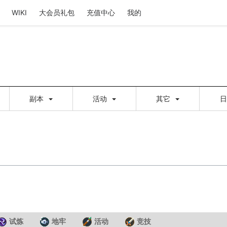
WIKI
大会员礼包
充值中心
我的
副本
活动
其它
试炼
地牢
活动
竞技