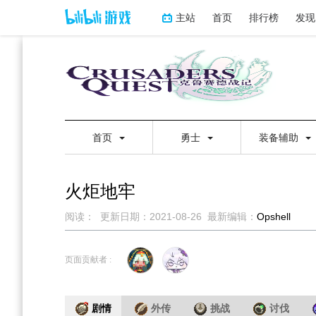
主站
首页
排行榜
发现
首页
勇士
装备辅助
火炬地牢
阅读：
更新日期：
2021-08-26
最新编辑：
Opshell
跳
跳
到
到
页面贡献者 :
导
搜
航
索
剧情
外传
挑战
讨伐