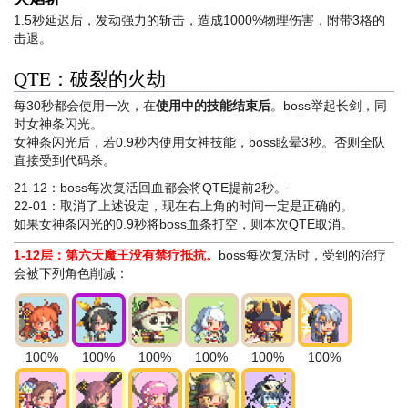
1.5秒延迟后，发动强力的斩击，造成1000%物理伤害，附带3格的
击退。
QTE：破裂的火劫
每30秒都会使用一次，在
使用中的技能结束后
。boss举起长剑，同
时女神条闪光。
女神条闪光后，若0.9秒内使用女神技能，boss眩晕3秒。否则全队
直接受到代码杀。
21-12：boss每次复活回血都会将QTE提前2秒。
22-01：取消了上述设定，现在右上角的时间一定是正确的。
如果女神条闪光的0.9秒将boss血条打空，则本次QTE取消。
1-12层：第六天魔王没有禁疗抵抗。
boss每次复活时，受到的治疗
会被下列角色削减：
100%
100%
100%
100%
100%
100%