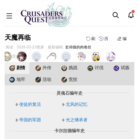
天魔再临
刷
历
编
阅读
2026-03-23
更新
最新编辑:
史诗级的肉卷丝
跳
跳
页面贡献者 :
到
到
导
搜
剧情
外传
挑战
讨伐
试炼
航
索
地牢
活动
竞技
灵魂石编年史
使徒的复活
北风的记忆
帝国的军团
光之继承者
卡尔拉德编年史