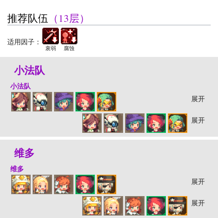
推荐队伍
（13层）
适用因子：
衰弱
腐蚀
小法队
小法队
展开
展开
维多
维多
展开
展开