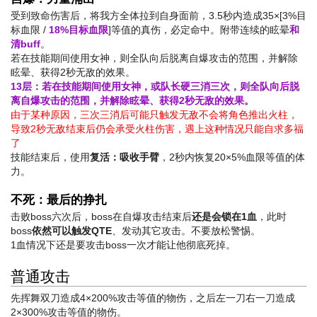
受到致命伤害后，将我方全体拉到自身面前，3.5秒内造成35×[3%目
标血限 /
18%目标血限
]等值的真伤，必定命中。附带连续的眩晕
和
清buff
。
若在技能期间使用女神，则全队向后脱离自爆攻击的范围，并解除
眩晕、获得2秒无敌的效果。
13层：若在技能期间使用女神，或队长硬三消三次，则全队向后脱
离自爆攻击的范围，并解除眩晕、获得2秒无敌的效果。
由于某种原因，三次三消后可能只触发无敌不会将角色推出火柱，
导致2秒无敌结束后仍会承受火柱伤害，遇上这种情况只能自求多福
了
技能结束后，使用
复活：吸收手臂
，2秒内恢复20×5%血限等值的体
力。
不死：最后的挣扎
击败boss六次后，boss在自爆攻击结束后
还是会锁在1血
，此时
boss
依然可以触发QTE
、发动其它攻击。不要放松警惕。
1血情况下还是要攻击boss一次才能让他彻底死掉。
普通攻击
先挥舞双刀造成4×200%攻击等值的物伤，之后左一刀右一刀造成
2×300%攻击等值的物伤。