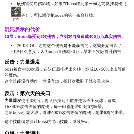
该伤害受易伤影响，如果在boss吃到第一hit之前就挂易伤（
等），可以顺便把boss的第一条命打掉。
舒布
混沌启示的代价
13层：boss每受到3次伤害，立刻对自身造成400万点真实伤害。
26-03-19：之前这个伤害是不能暴击的，这期开始可以了。
但没什么意义，因为boss限伤就80万，暴击不实际提升伤害。
反击：力量爆发
boss被命中30次后，在队伍后排扔出火柱，造成10×50%攻击等值
的魔伤。
这个技能没有动作，也没有cd，挨打次数到了就会丢火柱。
反击：第六天的关口
力量爆发
使用3次后，将队伍拉到面前并连续丢出火球，造成
15×40%攻击等值的魔伤，每一hit都附带0.3秒的眩晕。
之后boss引爆火球，造成400%攻击等值的魔伤，附带6格的击退。
这个技能偶尔会让boss跳过sp技能，继续平a。
自爆：力量涌出